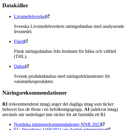
Datakällor
Livsmedelsverket
Svenska Livsmedelsverkets näringsdatabas med analyserade
livsmedel.
Fineli
Finsk näringsdatabas från Institutet för hälsa och välfärd
(THL).
Dabas
Svensk produktdatabas med näringsdeklarationer för
varumärkesprodukter.
Näringsrekommendationer
RI
(rekommenderat intag) anger det dagliga intag som täcker
behovet hos de flesta i en befolkningsgrupp.
AI
(adekvat intag)
används när underlaget inte räcker för att fastställa ett RI.
Nordiska näringsrekommendationer NNR 2023
EU-förordning 1169/2011 om dagligt referensintag