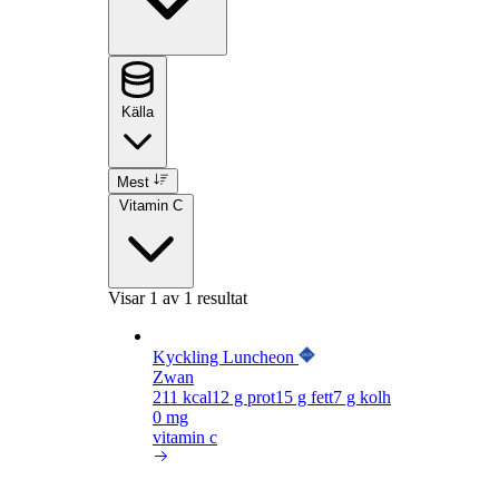
Källa
Mest
Vitamin C
Visar
1
av 1 resultat
Kyckling Luncheon
Zwan
211
kcal
12
g prot
15
g fett
7
g kolh
0 mg
vitamin c