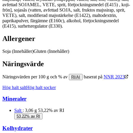
avfettad SOJAMEL, VETE, sprit, förtjockningsmedel (E415) , koji-
frön], sojasås (vatten, avfettad SOJA, salt, fruktos majssirap, sprit,
VETE), salt, modifierad majsstärkelse (E1422), maltodextrin,
paprikapulver, färgämne (E160c), alkohol, förtjockningsmedel
(E415), surhetsregulator (E330).
Allergener
Soja
(Innehåller)
Gluten
(Innehåller)
Näringsvärde
Näringsvärden per 100 g och % av
baserat på
NNR 2023
RI/AI
Hög halt salt
Hög halt socker
Mineraler
Salt
: 3,06 g
53,22% av RI
53,22% av RI
Kolhydrater