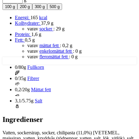
100 g
200 g
300 g
500 g
Energi:
165
kcal
Kolhydrater:
37,9 g
varav
socker
:
29 g
Protein:
1,6 g
Fett:
0,5 g
varav
mättat fett
:
0,2 g
varav
enkelomättat fett
:
0 g
varav
fleromättat fett
:
0 g
0/80g
Fullkorn
🌾
0/35g
Fibrer
🌱
0,2/20g
Mättat fett
🧈
3,1/5.75g
Salt
🧂
Ingredienser
Vatten, sockersirap, socker, chilipasta (11,0%) [VETEMEL,
majssirap, vatten, kryddsås (rödpeppar, vatten, salt, lök, vitlök), salt,