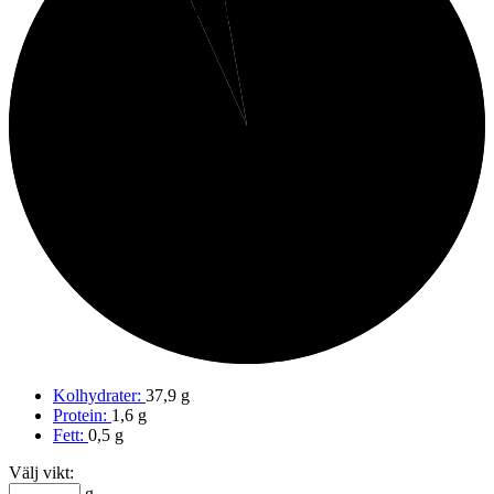
Fett
Protein
93%
Kolhydrater
Kolhydrater:
37,9 g
Protein:
1,6 g
Fett:
0,5 g
Välj vikt:
g