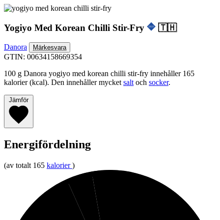
Yogiyo Med Korean Chilli Stir-Fry
🇹🇭
Danora
Märkesvara
GTIN: 00634158669354
100 g Danora yogiyo med korean chilli stir-fry innehåller 165
kalorier (kcal). Den innehåller mycket
salt
och
socker
.
Jämför
Energifördelning
(av totalt 165
kalorier
)
3%
4%