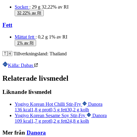
Socker
: 29 g
32,22% av RI
32,22% av RI
Fett
Mättat fett
: 0,2 g
1% av RI
1% av RI
🇹🇭
Tillverkningsland:
Thailand
Källa: Dabas
Relaterade livsmedel
Liknande livsmedel
Yogiyo Korean Hot Chilli Stir-Fry
Danora
136
kcal
1,8
g prot
0,5
g fett
30,2
g kolh
Yogiyo Korean Sesame Soy Stir-Fry
Danora
109
kcal
1,7
g prot
0,2
g fett
24,8
g kolh
Mer från
Danora