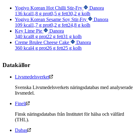
Yogiyo Korean Hot Chilli Stir-Fry
Danora
136
kcal
1,8
g prot
0,5
g fett
30,2
g kolh
Yogiyo Korean Sesame Soy Stir-Fry
Danora
109
kcal
1,7
g prot
0,2
g fett
24,8
g kolh
Key Lime Pie
Danora
340
kcal
8
g prot
22
g fett
31
g kolh
Creme Brulee Cheese Cake
Danora
360
kcal
4
g prot
26
g fett
25
g kolh
Datakällor
Livsmedelsverket
Svenska Livsmedelsverkets näringsdatabas med analyserade
livsmedel.
Fineli
Finsk näringsdatabas från Institutet för hälsa och välfärd
(THL).
Dabas