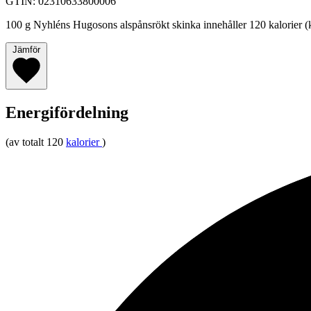
GTIN: 02310633800006
100 g Nyhléns Hugosons alspånsrökt skinka innehåller 120 kalorier (k
Jämför
Energifördelning
(av totalt 120
kalorier
)