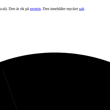
cal). Den är rik på
protein
. Den innehåller mycket
salt
.