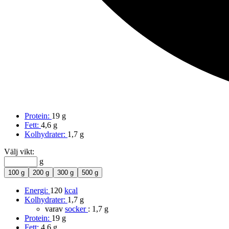
Protein:
19 g
Fett:
4,6 g
Kolhydrater:
1,7 g
Välj vikt:
g
100 g
200 g
300 g
500 g
Energi:
120
kcal
Kolhydrater:
1,7 g
varav
socker
:
1,7 g
Protein:
19 g
Fett:
4,6 g