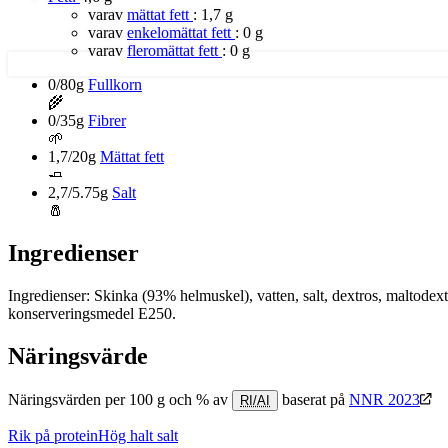
varav
mättat fett
:
1,7 g
varav
enkelomättat fett
:
0 g
varav
fleromättat fett
:
0 g
0/80g
Fullkorn
🌾
0/35g
Fibrer
🌱
1,7/20g
Mättat fett
🧈
2,7/5.75g
Salt
🧂
Ingredienser
Ingredienser: Skinka (93% helmuskel), vatten, salt, dextros, maltodext
konserveringsmedel E250.
Näringsvärde
Näringsvärden per 100 g och % av
baserat på
NNR 2023
RI/AI
Rik på protein
Hög halt salt