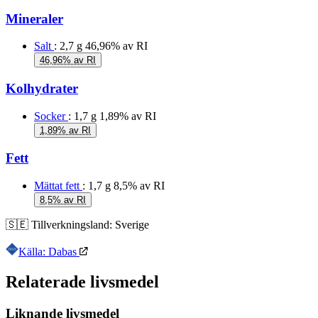
Mineraler
Salt
: 2,7 g
46,96% av RI
46,96% av RI
Kolhydrater
Socker
: 1,7 g
1,89% av RI
1,89% av RI
Fett
Mättat fett
: 1,7 g
8,5% av RI
8,5% av RI
🇸🇪
Tillverkningsland:
Sverige
Källa: Dabas
Relaterade livsmedel
Liknande livsmedel