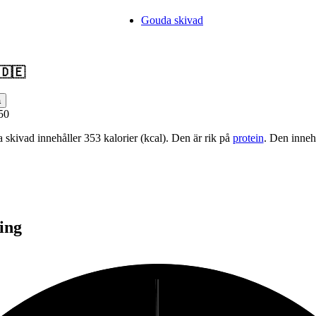
Gouda skivad
🇩🇪
a
50
skivad innehåller 353 kalorier (kcal). Den är rik på
protein
. Den inneh
ing