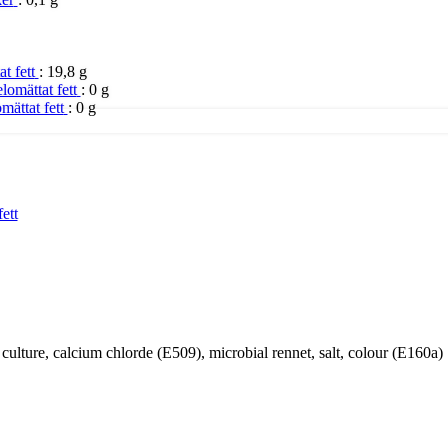
at fett
:
19,8 g
lomättat fett
:
0 g
omättat fett
:
0 g
fett
c culture, calcium chlorde (E509), microbial rennet, salt, colour (E160a)