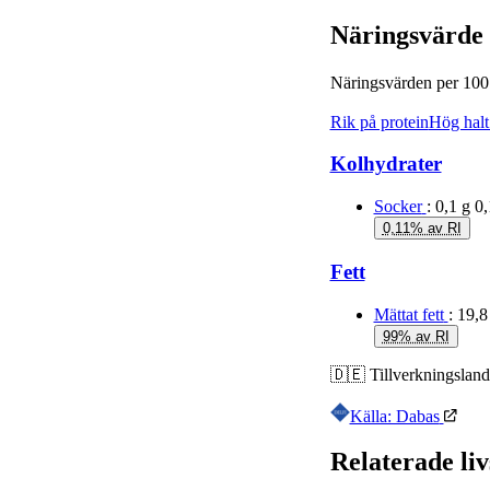
Näringsvärde
Näringsvärden per 10
Rik på protein
Hög halt 
Kolhydrater
Socker
: 0,1 g
0,
0,11% av RI
Fett
Mättat fett
: 19,8
99% av RI
🇩🇪
Tillverkningsland
Källa: Dabas
Relaterade li