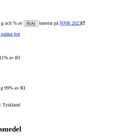
0 g och % av
baserat på
NNR 2023
RI/AI
mättat fett
11% av RI
 g
99% av RI
:
Tyskland
vsmedel