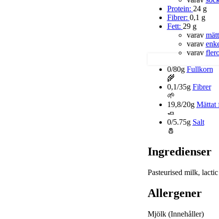
Protein:
24 g
Fibrer:
0,1 g
Fett:
29 g
varav
mätt
varav
enke
varav
fler
0/80g
Fullkorn
🌾
0,1/35g
Fibrer
🌱
19,8/20g
Mättat 
🧈
0/5.75g
Salt
🧂
Ingredienser
Pasteurised milk, lacti
Allergener
Mjölk
(Innehåller)