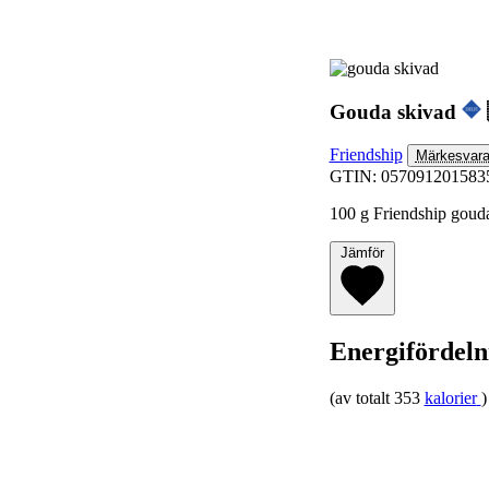
Gouda skivad
Friendship
Märkesvar
GTIN: 057091201583
100 g Friendship gouda 
Jämför
Energifördeln
(av totalt 353
kalorier
)