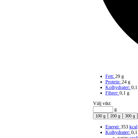
Fett:
29 g
Protein:
24 g
Kolhydrater:
0,1
Fibrer:
0,1 g
Välj vikt:
g
100 g
200 g
300 g
Energi:
353
kcal
Kolhydrater:
0,1
varav
sock