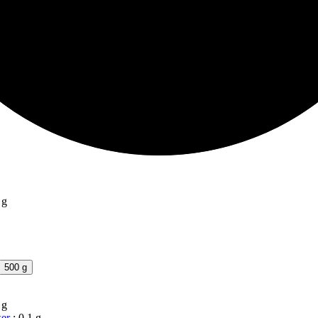
 g
500 g
 g
er
:
0,1 g