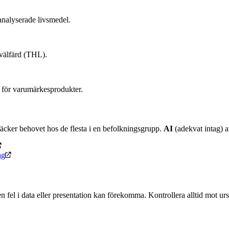
nalyserade livsmedel.
 välfärd (THL).
 för varumärkesprodukter.
äcker behovet hos de flesta i en befolkningsgrupp.
AI
(adekvat intag) an
ag
n fel i data eller presentation kan förekomma. Kontrollera alltid mot u