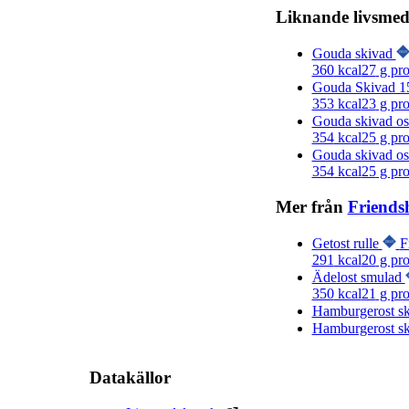
Liknande livsmed
Gouda skivad
360
kcal
27
g pro
Gouda Skivad 1
353
kcal
23
g pro
Gouda skivad o
354
kcal
25
g pro
Gouda skivad o
354
kcal
25
g pro
Mer från
Friends
Getost rulle
F
291
kcal
20
g pro
Ädelost smulad
350
kcal
21
g pro
Hamburgerost s
Hamburgerost sk
Datakällor