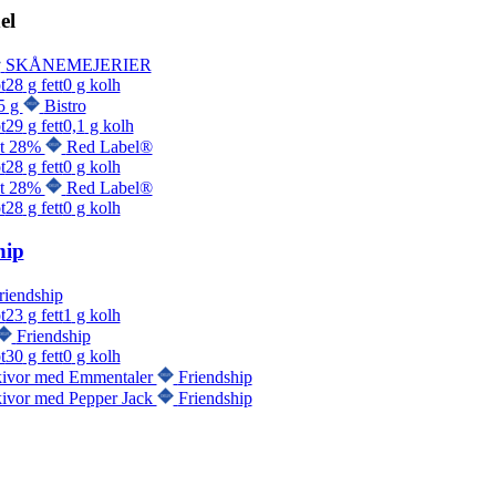
el
SKÅNEMEJERIER
t
28
g fett
0
g kolh
5 g
Bistro
t
29
g fett
0,1
g kolh
st 28%
Red Label®
t
28
g fett
0
g kolh
st 28%
Red Label®
t
28
g fett
0
g kolh
hip
riendship
t
23
g fett
1
g kolh
Friendship
t
30
g fett
0
g kolh
kivor med Emmentaler
Friendship
ivor med Pepper Jack
Friendship