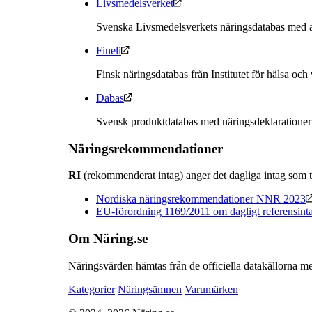
Livsmedelsverket
Svenska Livsmedelsverkets näringsdatabas med a
Fineli
Finsk näringsdatabas från Institutet för hälsa och
Dabas
Svensk produktdatabas med näringsdeklarationer
Näringsrekommendationer
RI
(rekommenderat intag) anger det dagliga intag som t
Nordiska näringsrekommendationer NNR 2023
EU-förordning 1169/2011 om dagligt referensint
Om Näring.se
Näringsvärden hämtas från de officiella datakällorna me
Kategorier
Näringsämnen
Varumärken