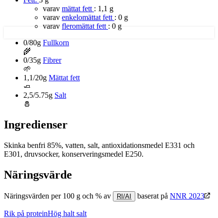
varav
mättat fett
:
1,1 g
varav
enkelomättat fett
:
0 g
varav
fleromättat fett
:
0 g
0/80g
Fullkorn
🌾
0/35g
Fibrer
🌱
1,1/20g
Mättat fett
🧈
2,5/5.75g
Salt
🧂
Ingredienser
Skinka benfri 85%, vatten, salt, antioxidationsmedel E331 och
E301, druvsocker, konserveringsmedel E250.
Näringsvärde
Näringsvärden per 100 g och % av
baserat på
NNR 2023
RI/AI
Rik på protein
Hög halt salt