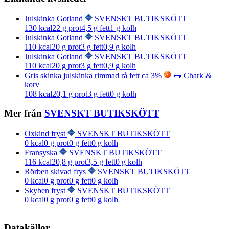
Julskinka Gotland
SVENSKT BUTIKSKÖTT
130
kcal
22
g prot
4,5
g fett
1
g kolh
Julskinka Gotland
SVENSKT BUTIKSKÖTT
110
kcal
20
g prot
3
g fett
0,9
g kolh
Julskinka Gotland
SVENSKT BUTIKSKÖTT
110
kcal
20
g prot
3
g fett
0,9
g kolh
Gris skinka julskinka rimmad rå fett ca 3%
🌭 Chark &
korv
108
kcal
20,1
g prot
3
g fett
0
g kolh
Mer från
SVENSKT BUTIKSKÖTT
Oxkind fryst
SVENSKT BUTIKSKÖTT
0
kcal
0
g prot
0
g fett
0
g kolh
Fransyska
SVENSKT BUTIKSKÖTT
116
kcal
20,8
g prot
3,5
g fett
0
g kolh
Rörben skivad frys
SVENSKT BUTIKSKÖTT
0
kcal
0
g prot
0
g fett
0
g kolh
Skyben fryst
SVENSKT BUTIKSKÖTT
0
kcal
0
g prot
0
g fett
0
g kolh
Datakällor