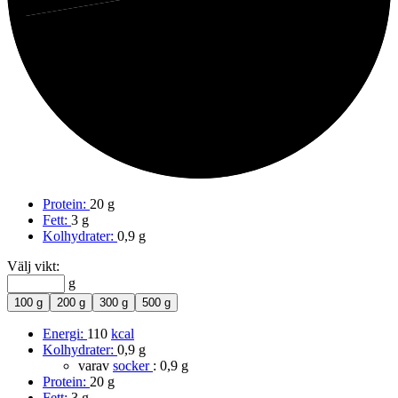
72%
Protein
Protein:
20 g
Fett:
3 g
Kolhydrater:
0,9 g
Välj vikt:
g
100 g
200 g
300 g
500 g
Energi:
110
kcal
Kolhydrater:
0,9 g
varav
socker
:
0,9 g
Protein:
20 g
Fett:
3 g