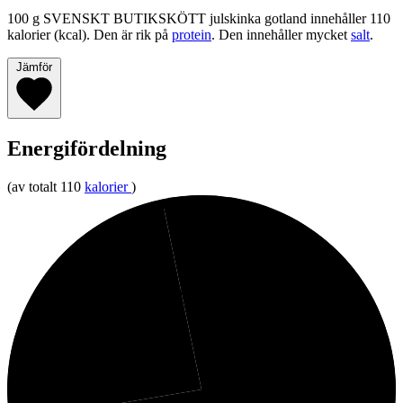
100 g SVENSKT BUTIKSKÖTT julskinka gotland innehåller 110
kalorier (kcal). Den är rik på
protein
. Den innehåller mycket
salt
.
Jämför
Energifördelning
(av totalt 110
kalorier
)
3%
Kolhydrater
24%
Fett