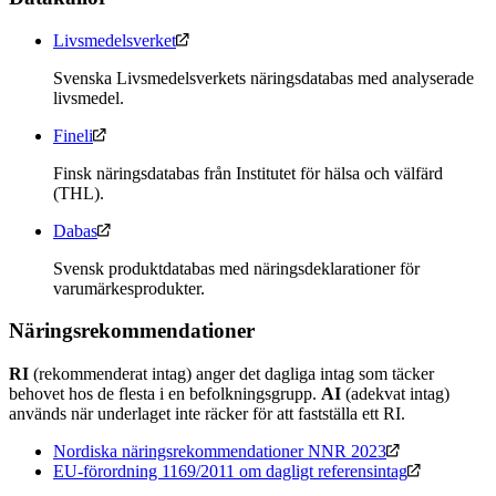
Livsmedelsverket
Svenska Livsmedelsverkets näringsdatabas med analyserade
livsmedel.
Fineli
Finsk näringsdatabas från Institutet för hälsa och välfärd
(THL).
Dabas
Svensk produktdatabas med näringsdeklarationer för
varumärkesprodukter.
Näringsrekommendationer
RI
(rekommenderat intag) anger det dagliga intag som täcker
behovet hos de flesta i en befolkningsgrupp.
AI
(adekvat intag)
används när underlaget inte räcker för att fastställa ett RI.
Nordiska näringsrekommendationer NNR 2023
EU-förordning 1169/2011 om dagligt referensintag