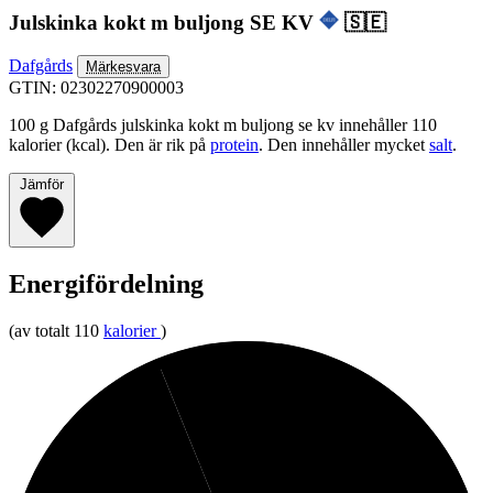
Julskinka kokt m buljong SE KV
🇸🇪
Dafgårds
Märkesvara
GTIN: 02302270900003
100 g Dafgårds julskinka kokt m buljong se kv innehåller 110
kalorier (kcal). Den är rik på
protein
. Den innehåller mycket
salt
.
Jämför
Energifördelning
(av totalt 110
kalorier
)
6%
Kolhydrater