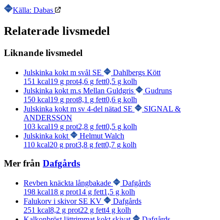
Källa: Dabas
Relaterade livsmedel
Liknande livsmedel
Julskinka kokt m svål SE
Dahlbergs Kött
151
kcal
19
g prot
4,6
g fett
0,5
g kolh
Julskinka kokt m.s Mellan Guldgris
Gudruns
150
kcal
19
g prot
8,1
g fett
0,6
g kolh
Julskinka kokt m sv 4-del nätad SE
SIGNAL &
ANDERSSON
103
kcal
19
g prot
2,8
g fett
0,5
g kolh
Julskinka kokt
Helmut Walch
110
kcal
20
g prot
3,8
g fett
0,7
g kolh
Mer från
Dafgårds
Revben knäckta långbakade
Dafgårds
198
kcal
18
g prot
14
g fett
1,5
g kolh
Falukorv i skivor SE KV
Dafgårds
251
kcal
8,2
g prot
22
g fett
4
g kolh
Kalkonbröst lättrimmat kokt skivat
Dafgårds