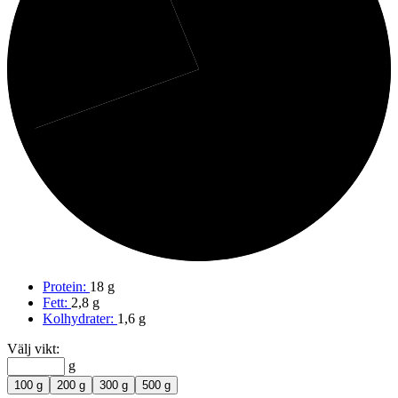
24%
Fett
69%
Protein
Protein:
18 g
Fett:
2,8 g
Kolhydrater:
1,6 g
Välj vikt:
g
100 g
200 g
300 g
500 g