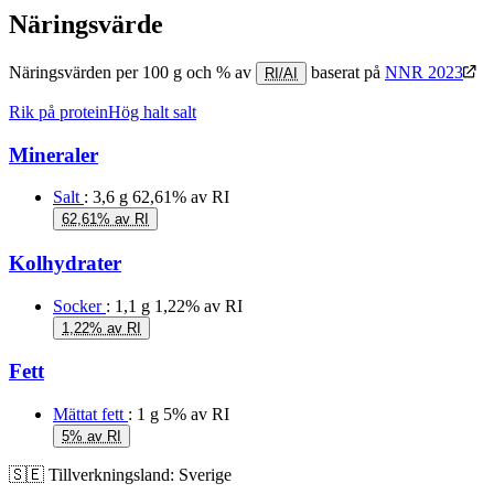
Näringsvärde
Näringsvärden per 100 g och % av
baserat på
NNR 2023
RI/AI
Rik på protein
Hög halt salt
Mineraler
Salt
: 3,6 g
62,61% av RI
62,61% av RI
Kolhydrater
Socker
: 1,1 g
1,22% av RI
1,22% av RI
Fett
Mättat fett
: 1 g
5% av RI
5% av RI
🇸🇪
Tillverkningsland:
Sverige