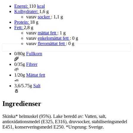
Energi:
110
kcal
Kolhydrater:
1,6 g
varav
socker
:
1,1 g
Protein:
18 g
Fett:
2,8 g
varav
mättat fett
:
1 g
varav
enkelomättat fett
:
0 g
varav
fleromättat fett
:
0 g
0/80g
Fullkorn
🌾
0/35g
Fibrer
🌱
1/20g
Mättat fett
🧈
3,6/5.75g
Salt
🧂
Ingredienser
Skinka* helmuskel (95%). Lake beredd av: Vatten, salt,
antioxidationsmedel (E325, E316), druvsocker, stabiliseringsmedel
E451, konserveringsmedel E250. *Ursprung: Sverige.