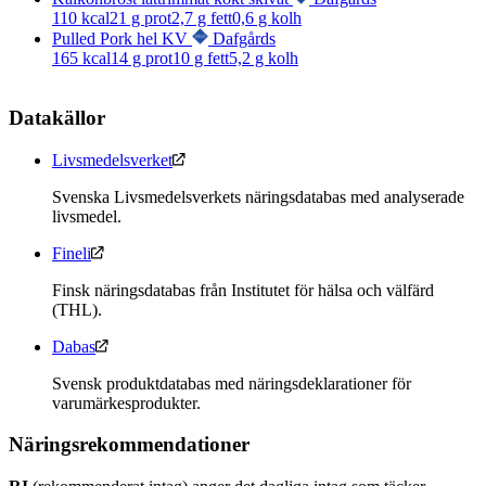
110
kcal
21
g prot
2,7
g fett
0,6
g kolh
Pulled Pork hel KV
Dafgårds
165
kcal
14
g prot
10
g fett
5,2
g kolh
Datakällor
Livsmedelsverket
Svenska Livsmedelsverkets näringsdatabas med analyserade
livsmedel.
Fineli
Finsk näringsdatabas från Institutet för hälsa och välfärd
(THL).
Dabas
Svensk produktdatabas med näringsdeklarationer för
varumärkesprodukter.
Näringsrekommendationer