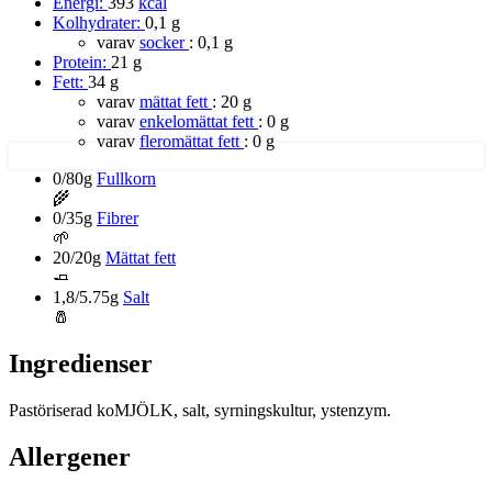
Energi:
393
kcal
Kolhydrater:
0,1 g
varav
socker
:
0,1 g
Protein:
21 g
Fett:
34 g
varav
mättat fett
:
20 g
varav
enkelomättat fett
:
0 g
varav
fleromättat fett
:
0 g
0/80g
Fullkorn
🌾
0/35g
Fibrer
🌱
20/20g
Mättat fett
🧈
1,8/5.75g
Salt
🧂
Ingredienser
Pastöriserad koMJÖLK, salt, syrningskultur, ystenzym.
Allergener