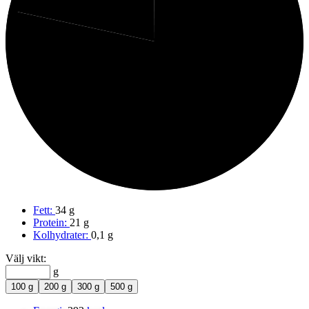
78%
Fett
Fett:
34 g
Protein:
21 g
Kolhydrater:
0,1 g
Välj vikt:
g
100 g
200 g
300 g
500 g