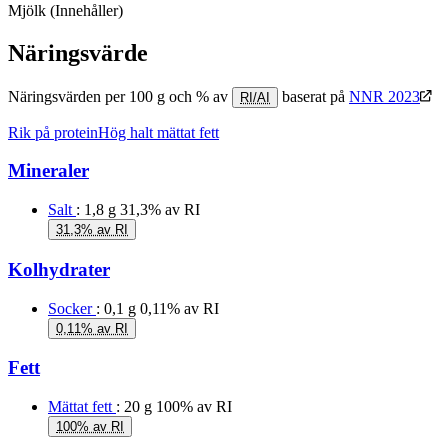
Mjölk
(Innehåller)
Näringsvärde
Näringsvärden per 100 g och % av
baserat på
NNR 2023
RI/AI
Rik på protein
Hög halt mättat fett
Mineraler
Salt
: 1,8 g
31,3% av RI
31,3% av RI
Kolhydrater
Socker
: 0,1 g
0,11% av RI
0,11% av RI
Fett
Mättat fett
: 20 g
100% av RI
100% av RI