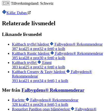
🇨🇭
Tillverkningsland:
Schweiz
Källa: Dabas
Relaterade livsmedel
Liknande livsmedel
Kaltbach tryffel hårdost
Falbygdens® Rekommenderar
387
kcal
25
g prot
32
g fett
0
g kolh
Kaltbach Rustic hårdost
Falbygdens® Rekommenderar
385
kcal
28
g prot
30
g fett
0
g kolh
Kaltbach tryffel
Emmi
383
kcal
25
g prot
32
g fett
0
g kolh
Kaltbach Creamy & Tasty hårdost
Falbygdens®
Rekommenderar
393
kcal
21
g prot
34
g fett
0,1
g kolh
Mer från
Falbygdens® Rekommenderar
Raclette
Falbygdens® Rekommenderar
328
kcal
23
g prot
26
g fett
0,5
g kolh
Roquefort Papillon opas blåmögelost
Falbygdens®