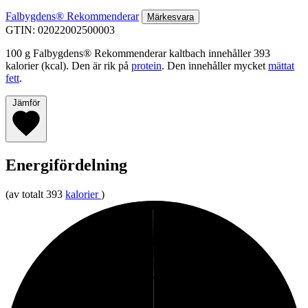
Falbygdens® Rekommenderar
Märkesvara
GTIN: 02022002500003
100 g Falbygdens® Rekommenderar kaltbach innehåller 393
kalorier (kcal). Den är rik på
protein
. Den innehåller mycket
mättat
fett
.
Jämför
Energifördelning
(av totalt 393
kalorier
)
0%
Kolhydrater
22%
Protein