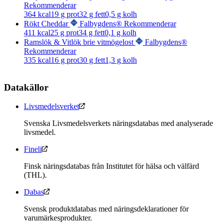
Rekommenderar
364
kcal
19
g prot
32
g fett
0,5
g kolh
Rökt Cheddar
Falbygdens® Rekommenderar
411
kcal
25
g prot
34
g fett
0,1
g kolh
Ramslök & Vitlök brie vitmögelost
Falbygdens®
Rekommenderar
335
kcal
16
g prot
30
g fett
1,3
g kolh
Datakällor
Livsmedelsverket
Svenska Livsmedelsverkets näringsdatabas med analyserade
livsmedel.
Fineli
Finsk näringsdatabas från Institutet för hälsa och välfärd
(THL).
Dabas
Svensk produktdatabas med näringsdeklarationer för
varumärkesprodukter.