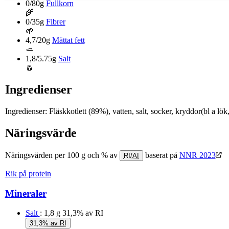
0/80g
Fullkorn
🌾
0/35g
Fibrer
🌱
4,7/20g
Mättat fett
🧈
1,8/5.75g
Salt
🧂
Ingredienser
Ingredienser: Fläskkotlett (89%), vatten, salt, socker, kryddor(bl a l
Näringsvärde
Näringsvärden per 100 g och % av
baserat på
NNR 2023
RI/AI
Rik på protein
Mineraler
Salt
: 1,8 g
31,3% av RI
31,3% av RI