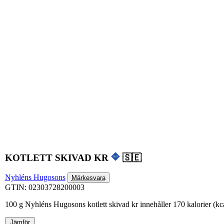
KOTLETT SKIVAD KR
🇸🇪
Nyhléns Hugosons
Märkesvara
GTIN: 02303728200003
100 g Nyhléns Hugosons kotlett skivad kr innehåller 170 kalorier (kc
Jämför