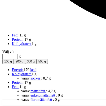
Fett:
11 g
Protein:
17 g
Kolhydrater:
1 g
Välj vikt:
g
100 g
200 g
300 g
500 g
Energi:
170
kcal
Kolhydrater:
1 g
varav
socker
:
0,7 g
Protein:
17 g
Fett:
11 g
varav
mättat fett
:
4,7 g
varav
enkelomättat fett
:
0 g
varav
fleromättat fett
:
0 g