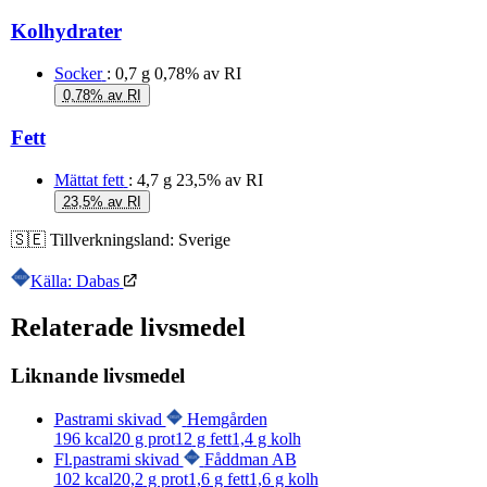
Kolhydrater
Socker
: 0,7 g
0,78% av RI
0,78% av RI
Fett
Mättat fett
: 4,7 g
23,5% av RI
23,5% av RI
🇸🇪
Tillverkningsland:
Sverige
Källa: Dabas
Relaterade livsmedel
Liknande livsmedel
Pastrami skivad
Hemgården
196
kcal
20
g prot
12
g fett
1,4
g kolh
Fl.pastrami skivad
Fåddman AB
102
kcal
20,2
g prot
1,6
g fett
1,6
g kolh