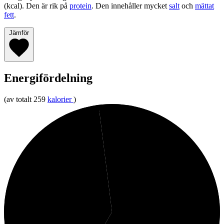
(kcal). Den är rik på
protein
. Den innehåller mycket
salt
och
mättat
fett
.
Jämför
Energifördelning
(av totalt 259
kalorier
)
2%
Kolhydrater
40%
Protein
58%