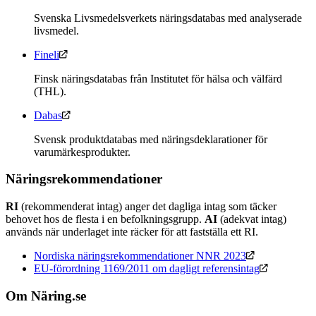
Svenska Livsmedelsverkets näringsdatabas med analyserade
livsmedel.
Fineli
Finsk näringsdatabas från Institutet för hälsa och välfärd
(THL).
Dabas
Svensk produktdatabas med näringsdeklarationer för
varumärkesprodukter.
Näringsrekommendationer
RI
(rekommenderat intag) anger det dagliga intag som täcker
behovet hos de flesta i en befolkningsgrupp.
AI
(adekvat intag)
används när underlaget inte räcker för att fastställa ett RI.
Nordiska näringsrekommendationer NNR 2023
EU-förordning 1169/2011 om dagligt referensintag
Om Näring.se