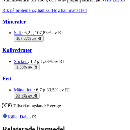
RI/AI
Rik på protein
Hög halt salt
Hög halt mättat fett
Mineraler
Salt
: 6,2 g
107,83% av RI
107,83% av RI
Kolhydrater
Socker
: 1,2 g
1,33% av RI
1,33% av RI
Fett
Mättat fett
: 6,7 g
33,5% av RI
33,5% av RI
🇸🇪
Tillverkningsland:
Sverige
Källa: Dabas
Relaterade livsmedel