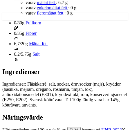
varav
mättat fett
:
6,7 g
varav
enkelomättat fett
:
0 g
varav
fleromättat fett
:
0 g
0/80g
Fullkorn
🌾
0/35g
Fibrer
🌱
6,7/20g
Mättat fett
🧈
6,2/5.75g
Salt
🧂
Ingredienser
Ingredienser: Fläskkarré, salt, socker, druvsocker (majs), kryddor
(basilika, mejram, oregano, rosmarin, timjan, lök),
antioxidationsmedel (E301), kryddextrakt, rom, konserveringsmedel
(E250, E202). Svensk köttråvara. Till 100g färdig vara har 145g
köttråvara använts.
Näringsvärde
Näringsvärden per 100 g och % av
baserat på
NNR 2023