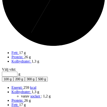
Fett
Fett:
17 g
Protein:
26 g
Kolhydrater:
1,3 g
Välj vikt:
g
100 g
200 g
300 g
500 g
Energi:
259
kcal
Kolhydrater:
1,3 g
varav
socker
:
1,2 g
Protein:
26 g
Fett:
17 g