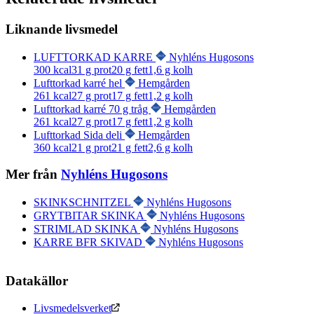
Liknande livsmedel
LUFTTORKAD KARRE
Nyhléns Hugosons
300
kcal
31
g prot
20
g fett
1,6
g kolh
Lufttorkad karré hel
Hemgården
261
kcal
27
g prot
17
g fett
1,2
g kolh
Lufttorkad karré 70 g tråg
Hemgården
261
kcal
27
g prot
17
g fett
1,2
g kolh
Lufttorkad Sida deli
Hemgården
360
kcal
21
g prot
21
g fett
2,6
g kolh
Mer från
Nyhléns Hugosons
SKINKSCHNITZEL
Nyhléns Hugosons
GRYTBITAR SKINKA
Nyhléns Hugosons
STRIMLAD SKINKA
Nyhléns Hugosons
KARRE BFR SKIVAD
Nyhléns Hugosons
Datakällor
Livsmedelsverket