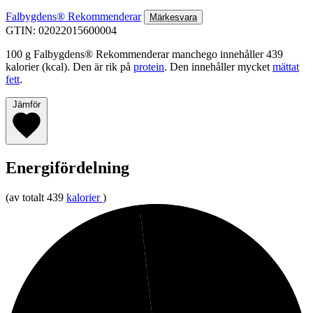
Falbygdens® Rekommenderar
Märkesvara
GTIN: 02022015600004
100 g Falbygdens® Rekommenderar manchego innehåller 439
kalorier (kcal). Den är rik på
protein
. Den innehåller mycket
mättat
fett
.
Jämför
Energifördelning
(av totalt 439
kalorier
)
2%
Kolhydrater
23%
Protein