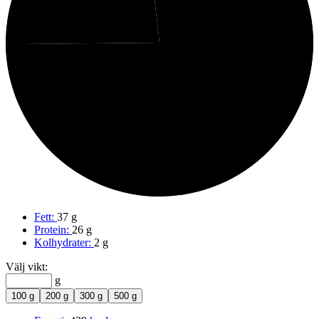
75%
Fett
Fett:
37 g
Protein:
26 g
Kolhydrater:
2 g
Välj vikt:
g
100 g
200 g
300 g
500 g