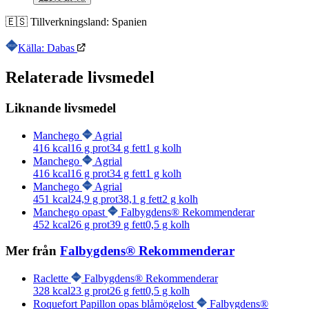
🇪🇸
Tillverkningsland:
Spanien
Källa: Dabas
Relaterade livsmedel
Liknande livsmedel
Manchego
Agrial
416
kcal
16
g prot
34
g fett
1
g kolh
Manchego
Agrial
416
kcal
16
g prot
34
g fett
1
g kolh
Manchego
Agrial
451
kcal
24,9
g prot
38,1
g fett
2
g kolh
Manchego opast
Falbygdens® Rekommenderar
452
kcal
26
g prot
39
g fett
0,5
g kolh
Mer från
Falbygdens® Rekommenderar
Raclette
Falbygdens® Rekommenderar
328
kcal
23
g prot
26
g fett
0,5
g kolh
Roquefort Papillon opas blåmögelost
Falbygdens®