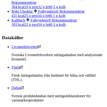
Rekommenderar
364
kcal
19
g prot
32
g fett
0,5
g kolh
Rökt Cheddar
Falbygdens® Rekommenderar
411
kcal
25
g prot
34
g fett
0,1
g kolh
Kaltbach
Falbygdens® Rekommenderar
393
kcal
21
g prot
34
g fett
0,1
g kolh
Datakällor
Livsmedelsverket
Svenska Livsmedelsverkets näringsdatabas med analyserade
livsmedel.
Fineli
Finsk näringsdatabas från Institutet för hälsa och välfärd
(THL).
Dabas
Svensk produktdatabas med näringsdeklarationer för
varumärkesprodukter.