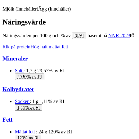
Mjölk
(Innehåller)
Ägg
(Innehåller)
Näringsvärde
Näringsvärden per 100 g och % av
baserat på
NNR 2023
RI/AI
Rik på protein
Hög halt mättat fett
Mineraler
Salt
: 1,7 g
29,57% av RI
29,57% av RI
Kolhydrater
Socker
: 1 g
1,11% av RI
1,11% av RI
Fett
Mättat fett
: 24 g
120% av RI
120% av RI