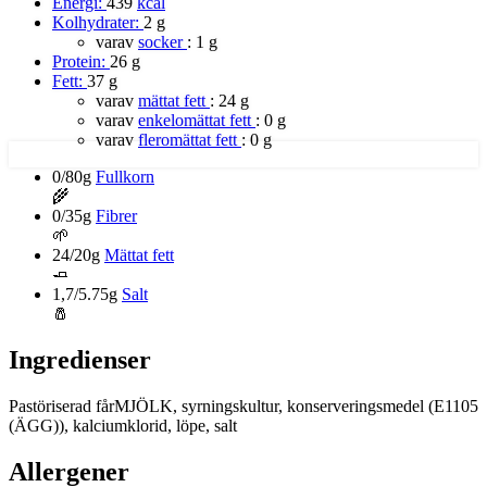
Energi:
439
kcal
Kolhydrater:
2 g
varav
socker
:
1 g
Protein:
26 g
Fett:
37 g
varav
mättat fett
:
24 g
varav
enkelomättat fett
:
0 g
varav
fleromättat fett
:
0 g
0/80g
Fullkorn
🌾
0/35g
Fibrer
🌱
24/20g
Mättat fett
🧈
1,7/5.75g
Salt
🧂
Ingredienser
Pastöriserad fårMJÖLK, syrningskultur, konserveringsmedel (E1105
(ÄGG)), kalciumklorid, löpe, salt
Allergener