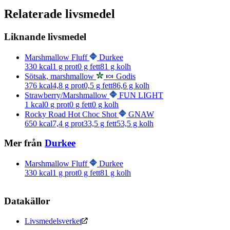
Relaterade livsmedel
Liknande livsmedel
Marshmallow Fluff
Durkee
330
kcal
1
g prot
0
g fett
81
g kolh
Sötsak, marshmallow
🍬 Godis
376
kcal
4,8
g prot
0,5
g fett
86,6
g kolh
Strawberry/Marshmallow
FUN LIGHT
1
kcal
0
g prot
0
g fett
0
g kolh
Rocky Road Hot Choc Shot
GNAW
650
kcal
7,4
g prot
33,5
g fett
53,5
g kolh
Mer från
Durkee
Marshmallow Fluff
Durkee
330
kcal
1
g prot
0
g fett
81
g kolh
Datakällor
Livsmedelsverket