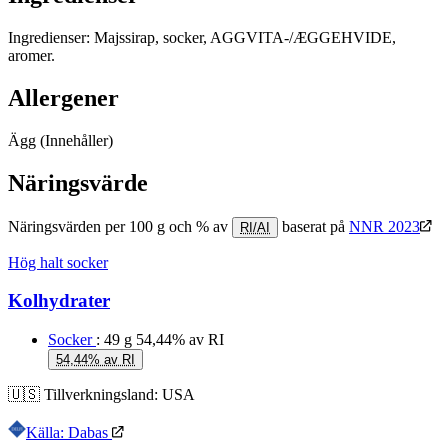
Ingredienser: Majssirap, socker, AGGVITA-/ÆGGEHVIDE,
aromer.
Allergener
Ägg
(Innehåller)
Näringsvärde
Näringsvärden per 100 g och % av
baserat på
NNR 2023
RI/AI
Hög halt socker
Kolhydrater
Socker
: 49 g
54,44% av RI
54,44% av RI
🇺🇸
Tillverkningsland:
USA
Källa: Dabas