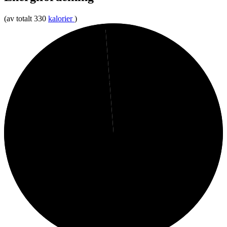
(av totalt 330
kalorier
)
1%
Protein
99%
Kolhydrater