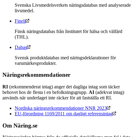
Svenska Livsmedelsverkets näringsdatabas med analyserade
livsmedel.
Fineli
Finsk näringsdatabas från Institutet för hälsa och välfärd
(THL).
Dabas
Svensk produktdatabas med näringsdeklarationer för
varumärkesprodukter.
Näringsrekommendationer
RI
(rekommenderat intag) anger det dagliga intag som täcker
behovet hos de flesta i en befolkningsgrupp.
AI
(adekvat intag)
används när underlaget inte räcker för att fastställa ett RI.
Nordiska näringsrekommendationer NNR 2023
EU-förordning 1169/2011 om dagligt referensintag
Om Näring.se