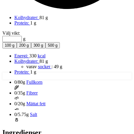
Kolhydrater:
81 g
Protein:
1 g
Välj vikt:
g
100 g
200 g
300 g
500 g
Energi:
330
kcal
Kolhydrater:
81 g
varav
socker
:
49 g
Protein:
1 g
0/80g
Fullkorn
🌾
0/35g
Fibrer
🌱
0/20g
Mättat fett
🧈
0/5.75g
Salt
🧂
Ingredienser