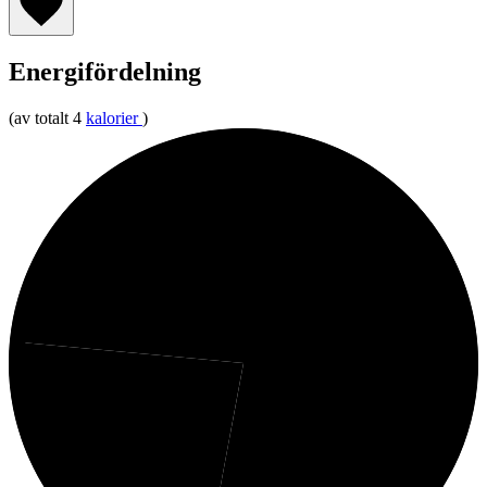
Energifördelning
(av totalt 4
kalorier
)
24%
Protein
53%
Fett
24%
Kolhydrater