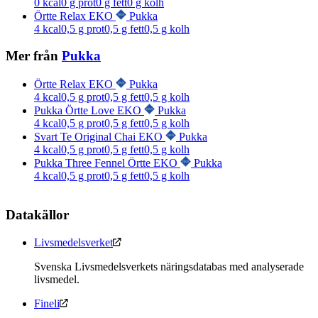
0
kcal
0
g prot
0
g fett
0
g kolh
Örtte Relax EKO
Pukka
4
kcal
0,5
g prot
0,5
g fett
0,5
g kolh
Mer från
Pukka
Örtte Relax EKO
Pukka
4
kcal
0,5
g prot
0,5
g fett
0,5
g kolh
Pukka Örtte Love EKO
Pukka
4
kcal
0,5
g prot
0,5
g fett
0,5
g kolh
Svart Te Original Chai EKO
Pukka
4
kcal
0,5
g prot
0,5
g fett
0,5
g kolh
Pukka Three Fennel Örtte EKO
Pukka
4
kcal
0,5
g prot
0,5
g fett
0,5
g kolh
Datakällor
Livsmedelsverket
Svenska Livsmedelsverkets näringsdatabas med analyserade
livsmedel.
Fineli