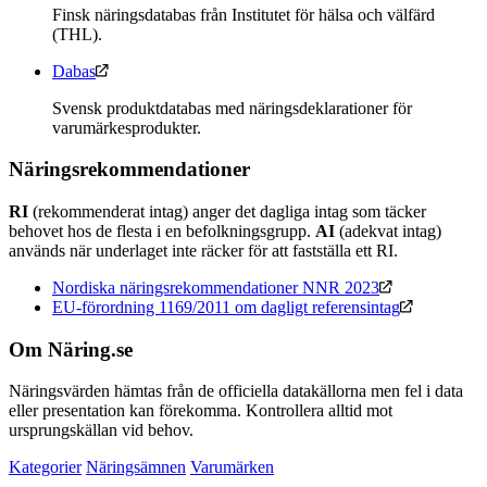
Finsk näringsdatabas från Institutet för hälsa och välfärd
(THL).
Dabas
Svensk produktdatabas med näringsdeklarationer för
varumärkesprodukter.
Näringsrekommendationer
RI
(rekommenderat intag) anger det dagliga intag som täcker
behovet hos de flesta i en befolkningsgrupp.
AI
(adekvat intag)
används när underlaget inte räcker för att fastställa ett RI.
Nordiska näringsrekommendationer NNR 2023
EU-förordning 1169/2011 om dagligt referensintag
Om Näring.se
Näringsvärden hämtas från de officiella datakällorna men fel i data
eller presentation kan förekomma. Kontrollera alltid mot
ursprungskällan vid behov.
Kategorier
Näringsämnen
Varumärken