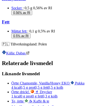
Socker
: 0,5 g
0,56% av RI
0,56% av RI
Fett
Mättat fett
: 0,1 g
0,5% av RI
0,5% av RI
🇵🇱
Tillverkningsland:
Polen
Källa: Dabas
Relaterade livsmedel
Liknande livsmedel
Örtte Chamomile, Vanilla/Honey EKO
Pukka
4
kcal
0,5
g prot
0,5
g fett
0,5
g kolh
Örtte drickf.
🥤 Drycker
1
kcal
0
g prot
0
g fett
0,3
g kolh
Te, örtte
☕ Kaffe & te