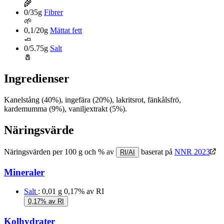
🌾
0/35g
Fibrer
🌱
0,1/20g
Mättat fett
🧈
0/5.75g
Salt
🧂
Ingredienser
Kanelstång (40%), ingefära (20%), lakritsrot, fänkålsfrö,
kardemumma (9%), vaniljextrakt (5%).
Näringsvärde
Näringsvärden per 100 g och % av
baserat på
NNR 2023
RI/AI
Mineraler
Salt
: 0,01 g
0,17% av RI
0,17% av RI
Kolhydrater