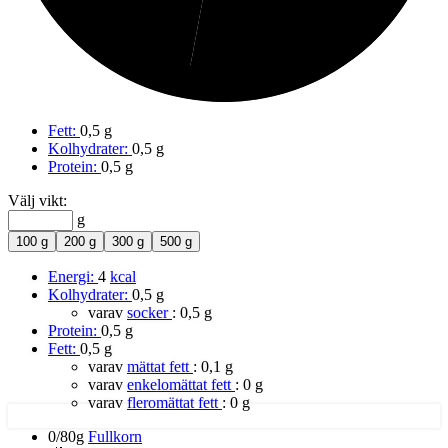
Fett:
0,5 g
Kolhydrater:
0,5 g
Protein:
0,5 g
Välj vikt:
g
100 g
200 g
300 g
500 g
Energi:
4
kcal
Kolhydrater:
0,5 g
varav
socker
:
0,5 g
Protein:
0,5 g
Fett:
0,5 g
varav
mättat fett
:
0,1 g
varav
enkelomättat fett
:
0 g
varav
fleromättat fett
:
0 g
0/80g
Fullkorn