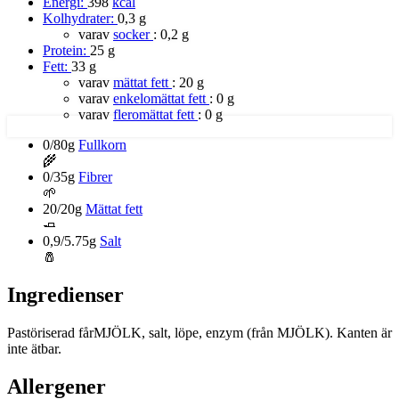
Energi:
398
kcal
Kolhydrater:
0,3 g
varav
socker
:
0,2 g
Protein:
25 g
Fett:
33 g
varav
mättat fett
:
20 g
varav
enkelomättat fett
:
0 g
varav
fleromättat fett
:
0 g
0/80g
Fullkorn
🌾
0/35g
Fibrer
🌱
20/20g
Mättat fett
🧈
0,9/5.75g
Salt
🧂
Ingredienser
Pastöriserad fårMJÖLK, salt, löpe, enzym (från MJÖLK). Kanten är
inte ätbar.
Allergener