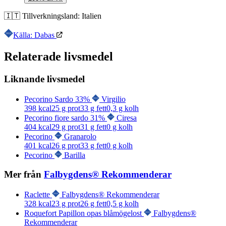
🇮🇹
Tillverkningsland:
Italien
Källa: Dabas
Relaterade livsmedel
Liknande livsmedel
Pecorino Sardo 33%
Virgilio
398
kcal
25
g prot
33
g fett
0,3
g kolh
Pecorino fiore sardo 31%
Ciresa
404
kcal
29
g prot
31
g fett
0
g kolh
Pecorino
Granarolo
401
kcal
26
g prot
33
g fett
0
g kolh
Pecorino
Barilla
Mer från
Falbygdens® Rekommenderar
Raclette
Falbygdens® Rekommenderar
328
kcal
23
g prot
26
g fett
0,5
g kolh
Roquefort Papillon opas blåmögelost
Falbygdens®
Rekommenderar