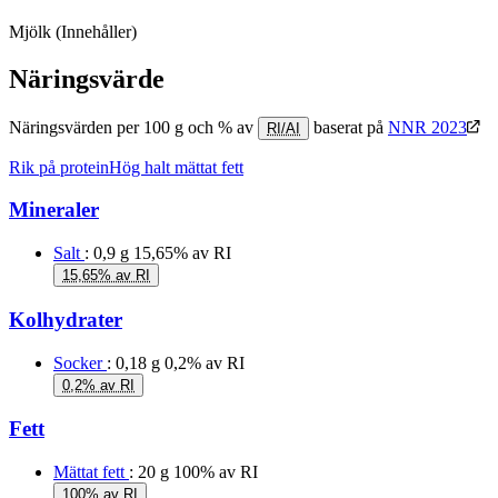
Mjölk
(Innehåller)
Näringsvärde
Näringsvärden per 100 g och % av
baserat på
NNR 2023
RI/AI
Rik på protein
Hög halt mättat fett
Mineraler
Salt
: 0,9 g
15,65% av RI
15,65% av RI
Kolhydrater
Socker
: 0,18 g
0,2% av RI
0,2% av RI
Fett
Mättat fett
: 20 g
100% av RI
100% av RI