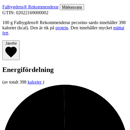
Falbygdens® Rekommenderar
Märkesvara
GTIN: 02022169000002
100 g Falbygdens® Rekommenderar pecorino sardo innehåller 398
kalorier (kcal). Den är rik på
protein
. Den innehåller mycket
mättat
fett
.
Jämför
Energifördelning
(av totalt 398
kalorier
)
0%
Kolhydrater
25%
Protein