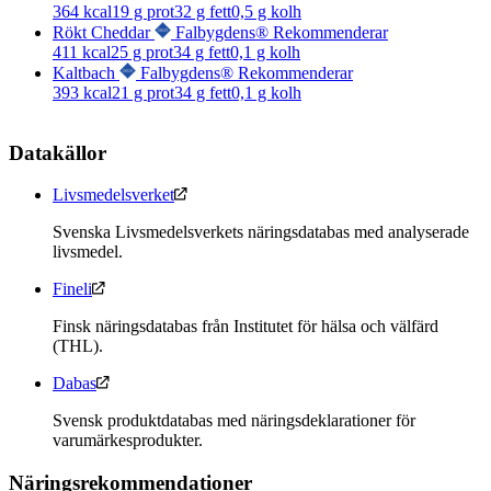
364
kcal
19
g prot
32
g fett
0,5
g kolh
Rökt Cheddar
Falbygdens® Rekommenderar
411
kcal
25
g prot
34
g fett
0,1
g kolh
Kaltbach
Falbygdens® Rekommenderar
393
kcal
21
g prot
34
g fett
0,1
g kolh
Datakällor
Livsmedelsverket
Svenska Livsmedelsverkets näringsdatabas med analyserade
livsmedel.
Fineli
Finsk näringsdatabas från Institutet för hälsa och välfärd
(THL).
Dabas
Svensk produktdatabas med näringsdeklarationer för
varumärkesprodukter.
Näringsrekommendationer