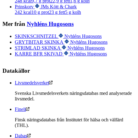
248
kcal
9,7
g prot
22,9
g fett
1,6
g kolh
Prinskorv
JMs Kött & Chark
242
kcal
10
g prot
23
g fett
5
g kolh
Mer från
Nyhléns Hugosons
SKINKSCHNITZEL
Nyhléns Hugosons
GRYTBITAR SKINKA
Nyhléns Hugosons
STRIMLAD SKINKA
Nyhléns Hugosons
KARRE BFR SKIVAD
Nyhléns Hugosons
Datakällor
Livsmedelsverket
Svenska Livsmedelsverkets näringsdatabas med analyserade
livsmedel.
Fineli
Finsk näringsdatabas från Institutet för hälsa och välfärd
(THL).
Dabas