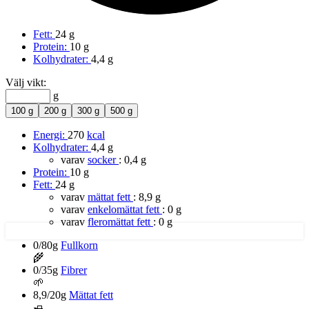
Fett:
24 g
Protein:
10 g
Kolhydrater:
4,4 g
Välj vikt:
g
100 g
200 g
300 g
500 g
Energi:
270
kcal
Kolhydrater:
4,4 g
varav
socker
:
0,4 g
Protein:
10 g
Fett:
24 g
varav
mättat fett
:
8,9 g
varav
enkelomättat fett
:
0 g
varav
fleromättat fett
:
0 g
0/80g
Fullkorn
🌾
0/35g
Fibrer
🌱
8,9/20g
Mättat fett
🧈