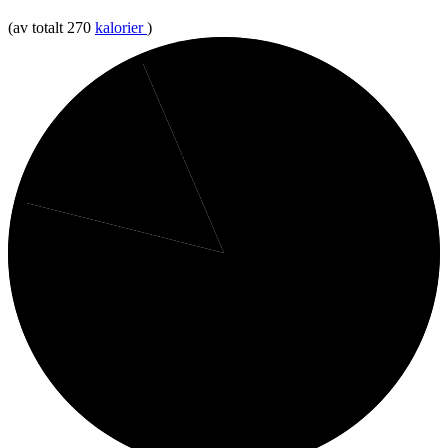
(av totalt 270
kalorier
)
6%
Kolhydrater
15%
Protein
79%
Fett