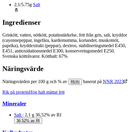
2,1/5.75g
Salt
🧂
Ingredienser
Griskött, vatten, nötkött, potatisstärkelse, fett från gris, salt, kryddor
(cayennepeppar, ingefära, kardemumma, koriander, muskotnöt,
paprika), kryddextrakt (peppar), dextros, stabiliseringsmedel E450,
E451, antioxidationsmedel E300, konserveringsmedel E250.
Svenska köttråvaror. Kötthalt: 67%
Näringsvärde
Näringsvärden per 100 g och % av
baserat på
NNR 2023
RI/AI
Rik på protein
Hög halt mättat fett
Mineraler
Salt
: 2,1 g
36,52% av RI
36,52% av RI