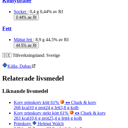
Kolhydrater
Socker
: 0,4 g
0,44% av RI
0,44% av RI
Fett
Mättat fett
: 8,9 g
44,5% av RI
44,5% av RI
🇸🇪
Tillverkningsland:
Sverige
Källa: Dabas
Relaterade livsmedel
Liknande livsmedel
Korv prinskorv kött 61%
🌭 Chark & korv
268
kcal
10
g prot
24
g fett
3,8
g kolh
Korv prinskorv stekt kött 61%
🌭 Chark & korv
283
kcal
10,6
g prot
25,4
g fett
4
g kolh
Prinskorv
Helmut Walch