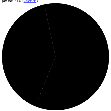
(av totalt 140
kalorier
)
3%
Kolhydrater
40%
Fett
56%
Protein