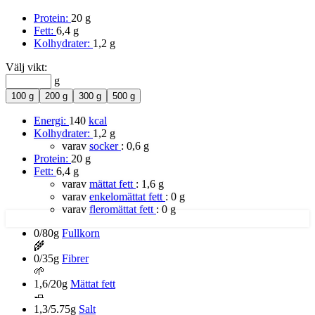
Protein:
20 g
Fett:
6,4 g
Kolhydrater:
1,2 g
Välj vikt:
g
100 g
200 g
300 g
500 g
Energi:
140
kcal
Kolhydrater:
1,2 g
varav
socker
:
0,6 g
Protein:
20 g
Fett:
6,4 g
varav
mättat fett
:
1,6 g
varav
enkelomättat fett
:
0 g
varav
fleromättat fett
:
0 g
0/80g
Fullkorn
🌾
0/35g
Fibrer
🌱
1,6/20g
Mättat fett
🧈
1,3/5.75g
Salt