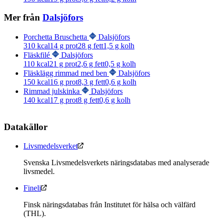
Mer från
Dalsjöfors
Porchetta Bruschetta
Dalsjöfors
310
kcal
14
g prot
28
g fett
1,5
g kolh
Fläskfilé
Dalsjöfors
110
kcal
21
g prot
2,6
g fett
0,5
g kolh
Fläsklägg rimmad med ben
Dalsjöfors
150
kcal
16
g prot
8,3
g fett
0,6
g kolh
Rimmad julskinka
Dalsjöfors
140
kcal
17
g prot
8
g fett
0,6
g kolh
Datakällor
Livsmedelsverket
Svenska Livsmedelsverkets näringsdatabas med analyserade
livsmedel.
Fineli
Finsk näringsdatabas från Institutet för hälsa och välfärd
(THL).