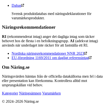
Dabas
Svensk produktdatabas med näringsdeklarationer för
varumärkesprodukter.
Näringsrekommendationer
RI
(rekommenderat intag) anger det dagliga intag som täcker
behovet hos de flesta i en befolkningsgrupp.
AI
(adekvat intag)
används när underlaget inte räcker för att fastställa ett RI.
Nordiska näringsrekommendationer NNR 2023
EU-förordning 1169/2011 om dagligt referensintag
Om Näring.se
Näringsvärden hämtas från de officiella datakällorna men fel i data
eller presentation kan förekomma. Kontrollera alltid mot
ursprungskällan vid behov.
Kategorier
Näringsämnen
Varumärken
© 2024–2026 Näring.se