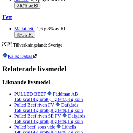
0,67% av RI
Fett
Mättat fett
: 1,6 g
8% av RI
8% av RI
🇸🇪
Tillverkningsland:
Sverige
Källa: Dabas
Relaterade livsmedel
Liknande livsmedel
PULLED BEEF
Fåddman AB
160
kcal
18
g prot
6,1
g fett
7,8
g kolh
Pulled Beef riven FV
Dafgårds
168
kcal
13
g prot
8,8
g fett
9,1
g kolh
Pulled Beef riven SE FV
Dafgårds
168
kcal
13
g prot
8,8
g fett
9,1
g kolh
Pulled beef, sous vide
Lithells
190
kcal
19
g prot
9,8
g fett
6,2
g kolh