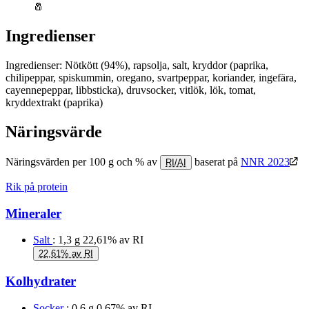
🧂
Ingredienser
Ingredienser: Nötkött (94%), rapsolja, salt, kryddor (paprika,
chilipeppar, spiskummin, oregano, svartpeppar, koriander, ingefära,
cayennepeppar, libbsticka), druvsocker, vitlök, lök, tomat,
kryddextrakt (paprika)
Näringsvärde
Näringsvärden per 100 g och % av
baserat på
NNR 2023
RI/AI
Rik på protein
Mineraler
Salt
: 1,3 g
22,61% av RI
22,61% av RI
Kolhydrater
Socker
: 0,6 g
0,67% av RI