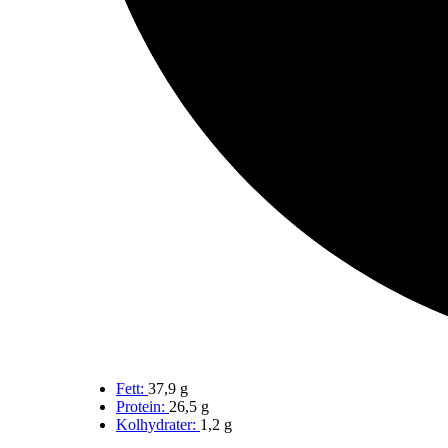
Fett:
37,9 g
Protein:
26,5 g
Kolhydrater:
1,2 g