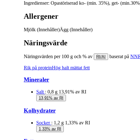
Ingredienser: Opastöriserad ko- (min. 35%), get- (min.30
Allergener
Mjölk
(Innehåller)
Ägg
(Innehåller)
Näringsvärde
Näringsvärden per 100 g och % av
baserat på
NNR
RI/AI
Rik på protein
Hög halt mättat fett
Mineraler
Salt
: 0,8 g
13,91% av RI
13,91% av RI
Kolhydrater
Socker
: 1,2 g
1,33% av RI
1,33% av RI