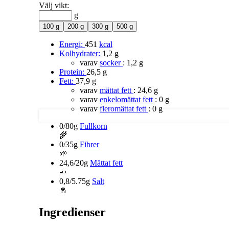
Välj vikt:
g
100 g
200 g
300 g
500 g
Energi:
451
kcal
Kolhydrater:
1,2 g
varav
socker
:
1,2 g
Protein:
26,5 g
Fett:
37,9 g
varav
mättat fett
:
24,6 g
varav
enkelomättat fett
:
0 g
varav
fleromättat fett
:
0 g
0/80g
Fullkorn
🌾
0/35g
Fibrer
🌱
24,6/20g
Mättat fett
🧈
0,8/5.75g
Salt
🧂
Ingredienser