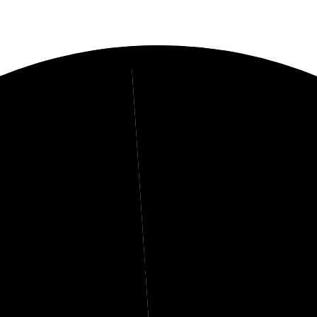
1%
Kolhydrater
3%