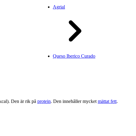
Agrial
Queso Iberico Curado
kcal). Den är rik på
protein
. Den innehåller mycket
mättat fett
.