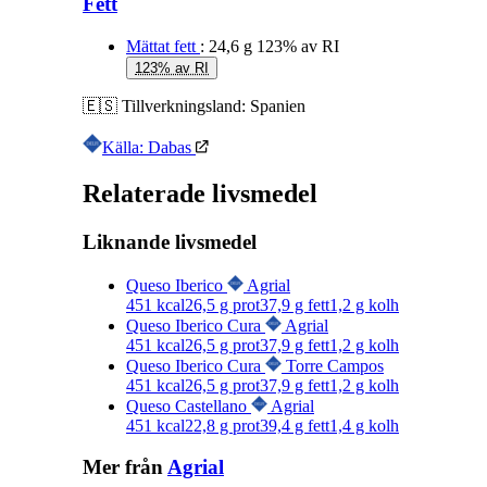
Fett
Mättat fett
: 24,6 g
123% av RI
123% av RI
🇪🇸
Tillverkningsland:
Spanien
Källa: Dabas
Relaterade livsmedel
Liknande livsmedel
Queso Iberico
Agrial
451
kcal
26,5
g prot
37,9
g fett
1,2
g kolh
Queso Iberico Cura
Agrial
451
kcal
26,5
g prot
37,9
g fett
1,2
g kolh
Queso Iberico Cura
Torre Campos
451
kcal
26,5
g prot
37,9
g fett
1,2
g kolh
Queso Castellano
Agrial
451
kcal
22,8
g prot
39,4
g fett
1,4
g kolh
Mer från
Agrial