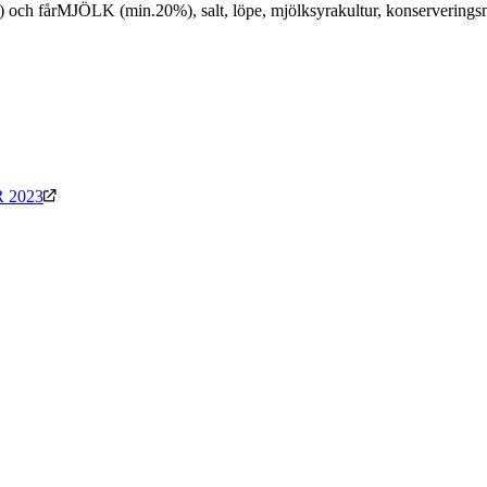
%) och fårMJÖLK (min.20%), salt, löpe, mjölksyrakultur, konserverin
 2023