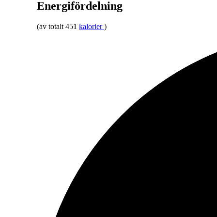
Energifördelning
(av totalt 451
kalorier
)
2