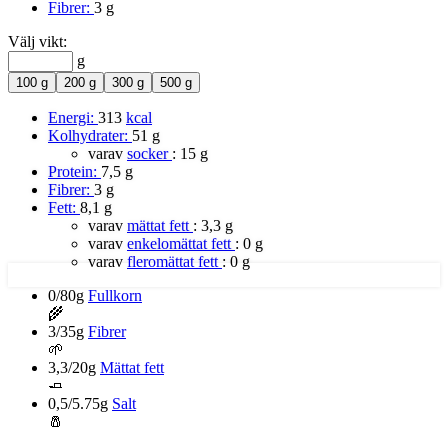
Fibrer:
3 g
Välj vikt:
g
100 g
200 g
300 g
500 g
Energi:
313
kcal
Kolhydrater:
51 g
varav
socker
:
15 g
Protein:
7,5 g
Fibrer:
3 g
Fett:
8,1 g
varav
mättat fett
:
3,3 g
varav
enkelomättat fett
:
0 g
varav
fleromättat fett
:
0 g
0/80g
Fullkorn
🌾
3/35g
Fibrer
🌱
3,3/20g
Mättat fett
🧈
0,5/5.75g
Salt
🧂