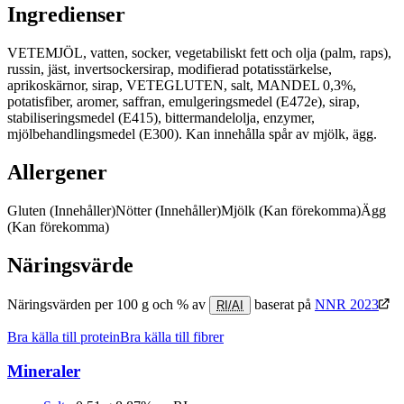
Ingredienser
VETEMJÖL, vatten, socker, vegetabiliskt fett och olja (palm, raps),
russin, jäst, invertsockersirap, modifierad potatisstärkelse,
aprikoskärnor, sirap, VETEGLUTEN, salt, MANDEL 0,3%,
potatisfiber, aromer, saffran, emulgeringsmedel (E472e), sirap,
stabiliseringsmedel (E415), bittermandelolja, enzymer,
mjölbehandlingsmedel (E300). Kan innehålla spår av mjölk, ägg.
Allergener
Gluten
(Innehåller)
Nötter
(Innehåller)
Mjölk
(Kan förekomma)
Ägg
(Kan förekomma)
Näringsvärde
Näringsvärden per 100 g och % av
baserat på
NNR 2023
RI/AI
Bra källa till protein
Bra källa till fibrer
Mineraler