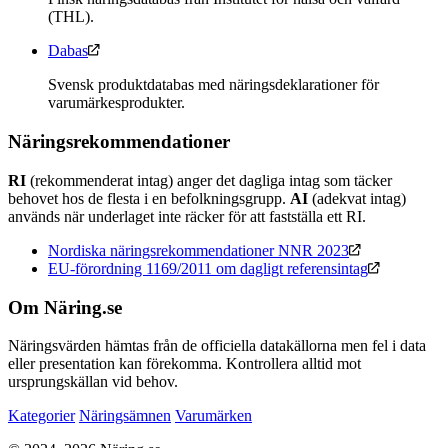
(THL).
Dabas
Svensk produktdatabas med näringsdeklarationer för
varumärkesprodukter.
Näringsrekommendationer
RI
(rekommenderat intag) anger det dagliga intag som täcker
behovet hos de flesta i en befolkningsgrupp.
AI
(adekvat intag)
används när underlaget inte räcker för att fastställa ett RI.
Nordiska näringsrekommendationer NNR 2023
EU-förordning 1169/2011 om dagligt referensintag
Om Näring.se
Näringsvärden hämtas från de officiella datakällorna men fel i data
eller presentation kan förekomma. Kontrollera alltid mot
ursprungskällan vid behov.
Kategorier
Näringsämnen
Varumärken