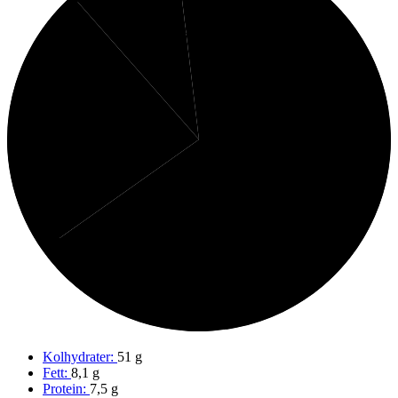
2%
10%
Fibrer
Protein
23%
Fett
65%
Kolhydrater
Kolhydrater:
51 g
Fett:
8,1 g
Protein:
7,5 g