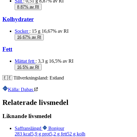
Salt
: 0,51 g
8,87% av RI
8,87% av RI
Kolhydrater
Socker
: 15 g
16,67% av RI
16,67% av RI
Fett
Mättat fett
: 3,3 g
16,5% av RI
16,5% av RI
🇪🇪
Tillverkningsland:
Estland
Källa: Dabas
Relaterade livsmedel
Liknande livsmedel
Saffranslängd
Bonjour
283
kcal
5,9
g prot
5,2
g fett
52
g kolh