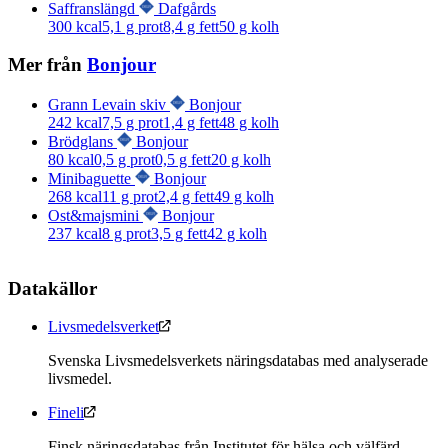
Saffranslängd
Dafgårds
300
kcal
5,1
g prot
8,4
g fett
50
g kolh
Mer från
Bonjour
Grann Levain skiv
Bonjour
242
kcal
7,5
g prot
1,4
g fett
48
g kolh
Brödglans
Bonjour
80
kcal
0,5
g prot
0,5
g fett
20
g kolh
Minibaguette
Bonjour
268
kcal
11
g prot
2,4
g fett
49
g kolh
Ost&majsmini
Bonjour
237
kcal
8
g prot
3,5
g fett
42
g kolh
Datakällor
Livsmedelsverket
Svenska Livsmedelsverkets näringsdatabas med analyserade
livsmedel.
Fineli
Finsk näringsdatabas från Institutet för hälsa och välfärd