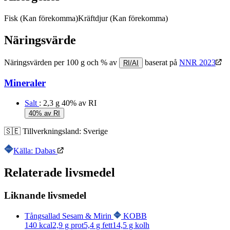
Fisk
(Kan förekomma)
Kräftdjur
(Kan förekomma)
Näringsvärde
Näringsvärden per 100 g och % av
baserat på
NNR 2023
RI/AI
Mineraler
Salt
: 2,3 g
40% av RI
40% av RI
🇸🇪
Tillverkningsland:
Sverige
Källa: Dabas
Relaterade livsmedel
Liknande livsmedel
Tångsallad Sesam & Mirin
KOBB
140
kcal
2,9
g prot
5,4
g fett
14,5
g kolh