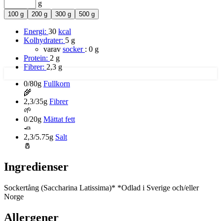
g
100 g
200 g
300 g
500 g
Energi:
30
kcal
Kolhydrater:
5 g
varav
socker
:
0 g
Protein:
2 g
Fibrer:
2,3 g
0/80g
Fullkorn
🌾
2,3/35g
Fibrer
🌱
0/20g
Mättat fett
🧈
2,3/5.75g
Salt
🧂
Ingredienser
Sockertång (Saccharina Latissima)* *Odlad i Sverige och/eller
Norge
Allergener