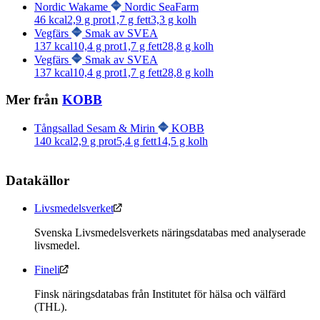
Nordic Wakame
Nordic SeaFarm
46
kcal
2,9
g prot
1,7
g fett
3,3
g kolh
Vegfärs
Smak av SVEA
137
kcal
10,4
g prot
1,7
g fett
28,8
g kolh
Vegfärs
Smak av SVEA
137
kcal
10,4
g prot
1,7
g fett
28,8
g kolh
Mer från
KOBB
Tångsallad Sesam & Mirin
KOBB
140
kcal
2,9
g prot
5,4
g fett
14,5
g kolh
Datakällor
Livsmedelsverket
Svenska Livsmedelsverkets näringsdatabas med analyserade
livsmedel.
Fineli
Finsk näringsdatabas från Institutet för hälsa och välfärd
(THL).