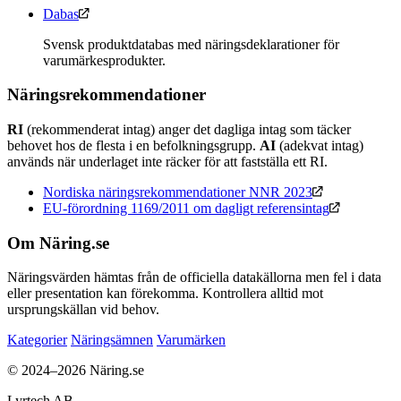
Dabas
Svensk produktdatabas med näringsdeklarationer för
varumärkesprodukter.
Näringsrekommendationer
RI
(rekommenderat intag) anger det dagliga intag som täcker
behovet hos de flesta i en befolkningsgrupp.
AI
(adekvat intag)
används när underlaget inte räcker för att fastställa ett RI.
Nordiska näringsrekommendationer NNR 2023
EU-förordning 1169/2011 om dagligt referensintag
Om Näring.se
Näringsvärden hämtas från de officiella datakällorna men fel i data
eller presentation kan förekomma. Kontrollera alltid mot
ursprungskällan vid behov.
Kategorier
Näringsämnen
Varumärken
© 2024–2026 Näring.se
Lyrtech AB