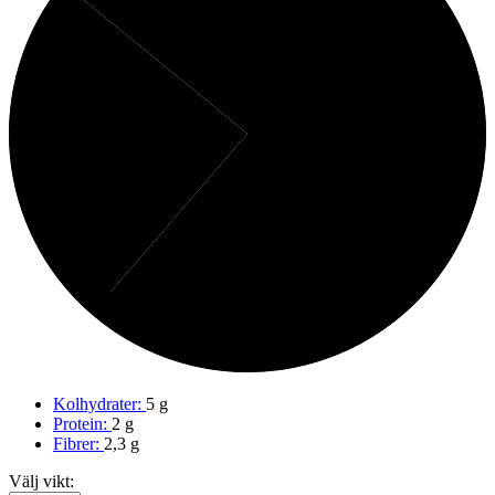
14%
Fibrer
25%
Protein
61%
Kolhydrater
Kolhydrater:
5 g
Protein:
2 g
Fibrer:
2,3 g
Välj vikt: