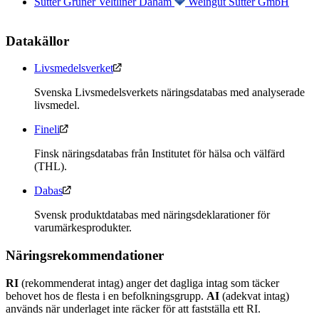
Sutter Grûner Veltliner Daham
Weingut Sutter GmbH
Datakällor
Livsmedelsverket
Svenska Livsmedelsverkets näringsdatabas med analyserade
livsmedel.
Fineli
Finsk näringsdatabas från Institutet för hälsa och välfärd
(THL).
Dabas
Svensk produktdatabas med näringsdeklarationer för
varumärkesprodukter.
Näringsrekommendationer
RI
(rekommenderat intag) anger det dagliga intag som täcker
behovet hos de flesta i en befolkningsgrupp.
AI
(adekvat intag)
används när underlaget inte räcker för att fastställa ett RI.