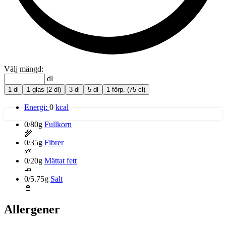
Välj mängd:
dl
1 dl
1 glas (2 dl)
3 dl
5 dl
1 förp. (75 cl)
Energi:
0
kcal
0/80g
Fullkorn
🌾
0/35g
Fibrer
🌱
0/20g
Mättat fett
🧈
0/5.75g
Salt
🧂
Allergener