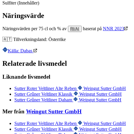
Sulfiter
(Innehåller)
Näringsvärde
Näringsvärden per 75 cl och % av
baserat på
NNR 2023
RI/AI
🇦🇹
Tillverkningsland:
Österrike
Källa: Dabas
Relaterade livsmedel
Liknande livsmedel
Sutter Roter Veltliner Alte Reben
Weingut Sutter GmbH
Sutter Grûner Veltliner Klassik
Weingut Sutter GmbH
Sutter Grûner Veltliner Daham
Weingut Sutter GmbH
Mer från
Weingut Sutter GmbH
Sutter Roter Veltliner Alte Reben
Weingut Sutter GmbH
Sutter Grûner Veltliner Klassik
Weingut Sutter GmbH