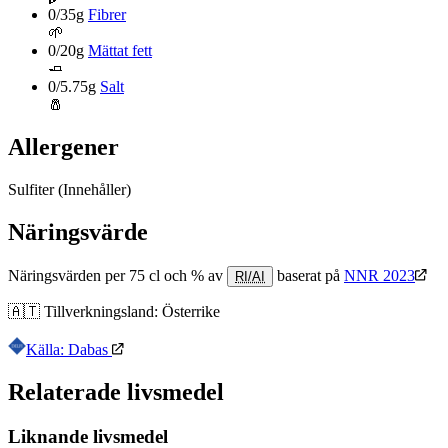
0/35g
Fibrer
🌱
0/20g
Mättat fett
🧈
0/5.75g
Salt
🧂
Allergener
Sulfiter
(Innehåller)
Näringsvärde
Näringsvärden per 75 cl och % av
baserat på
NNR 2023
RI/AI
🇦🇹
Tillverkningsland:
Österrike
Källa: Dabas
Relaterade livsmedel
Liknande livsmedel