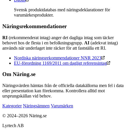
Svensk produktdatabas med näringsdeklarationer för
varumärkesprodukter.
Näringsrekommendationer
RI
(rekommenderat intag) anger det dagliga intag som täcker
behovet hos de flesta i en befolkningsgrupp.
AI
(adekvat intag)
används när underlaget inte räcker för att fastställa ett RI.
Nordiska näringsrekommendationer NNR 2023
EU-förordning 1169/2011 om dagligt referensintag
Om Näring.se
Näringsvärden hämtas från de officiella datakällorna men fel i data
eller presentation kan förekomma. Kontrollera alltid mot
ursprungskällan vid behov.
Kategorier
Näringsämnen
Varumärken
© 2024–2026 Näring.se
Lyrtech AB