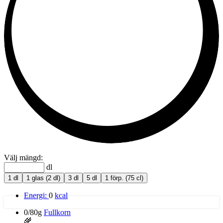
Välj mängd:
dl
1 dl
1 glas (2 dl)
3 dl
5 dl
1 förp. (75 cl)
Energi:
0
kcal
0/80g
Fullkorn
🌾