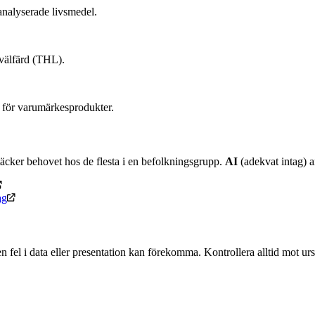
nalyserade livsmedel.
 välfärd (THL).
 för varumärkesprodukter.
äcker behovet hos de flesta i en befolkningsgrupp.
AI
(adekvat intag) an
ag
n fel i data eller presentation kan förekomma. Kontrollera alltid mot u