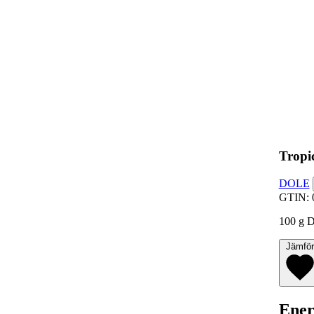
Tropi
DOLE
GTIN: 
100 g D
J
Ener