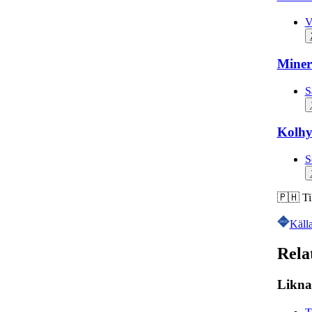
V
Miner
S
Kolhy
S
🇵🇭
Ti
Käll
Rela
Likna