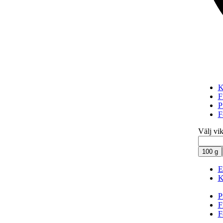
K
F
P
F
Välj vik
100 g
E
K
P
F
F