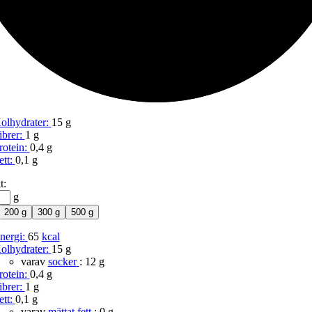
Kolhydrater
olhydrater:
15 g
ibrer:
1 g
rotein:
0,4 g
ett:
0,1 g
t:
g
200 g
300 g
500 g
nergi:
65
kcal
olhydrater:
15 g
varav
socker
:
12 g
rotein:
0,4 g
ibrer:
1 g
ett:
0,1 g
varav
mättat fett
:
0 g