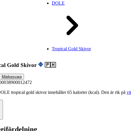
DOLE
Tropical Gold Skivor
cal Gold Skivor
🇵🇭
Märkesvara
00038900012472
OLE tropical gold skivor innehåller 65 kalorier (kcal). Den är rik på
vi
ämför
gifördelning