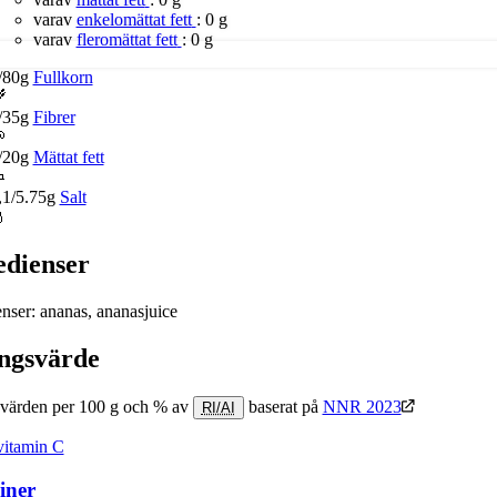
varav
enkelomättat fett
:
0 g
varav
fleromättat fett
:
0 g
/80g
Fullkorn

/35g
Fibrer

/20g
Mättat fett

,1/5.75g
Salt

edienser
enser: ananas, ananasjuice
ngsvärde
värden per 100 g och % av
baserat på
NNR 2023
RI/AI
vitamin C
iner