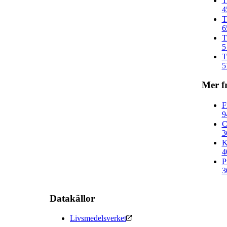
T
4
T
6
T
5
T
5
Mer f
F
9
C
3
K
4
P
3
Datakällor
Livsmedelsverket