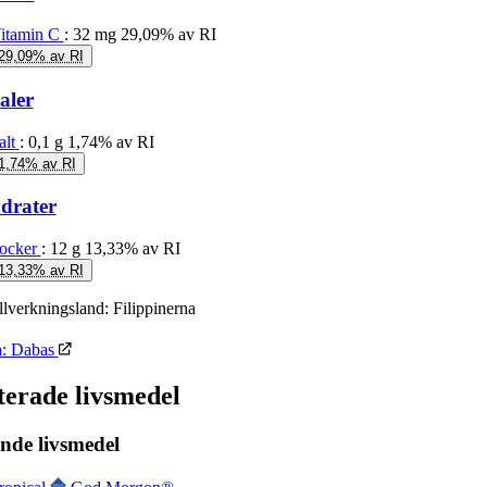
itamin C
: 32 mg
29,09% av RI
29,09% av RI
aler
alt
: 0,1 g
1,74% av RI
1,74% av RI
drater
ocker
: 12 g
13,33% av RI
13,33% av RI
llverkningsland:
Filippinerna
a: Dabas
terade livsmedel
nde livsmedel