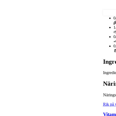
0

1

0

0

Ingr
Ingredi
Näri
Närings
Rik på 
Vitam