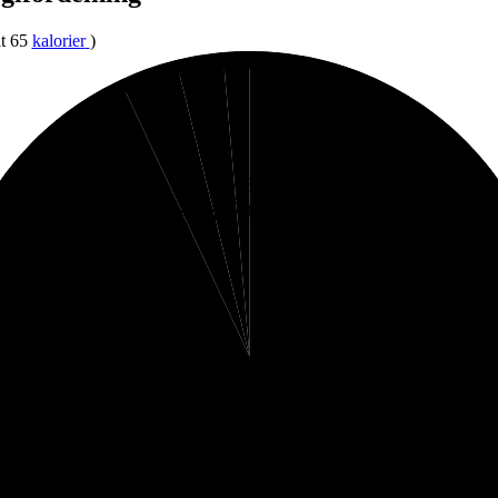
lt 65
kalorier
)
1%
2%
3%
Fett
Protein
Fibrer
93%