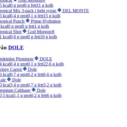
ropical
God Morgon®
5
kcal
0
g prot
0
g fett
11
g kolh
ropical Mix 3-pack i light syrup
DEL MONTE
5
kcal
0,4
g prot
0,1
g fett
15
g kolh
ropical Punch
Prime Hydration
kcal
0
g prot
0
g fett
1
g kolh
ropical Shot
God Morgon®
1
kcal
0,6
g prot
0
g fett
10
g kolh
rån
DOLE
ruktpåse Plommon
DOLE
4
kcal
0,4
g prot
0,1
g fett
22,6
g kolh
rispy Carrot
Dole
6
kcal
0,7
g prot
0,2
g fett
6,6
g kolh
ale
Dole
0
kcal
3,4
g prot
0,7
g fett
3,2
g kolh
remium Cabbage
Dole
0,5
kcal
1,1
g prot
0,2
g fett
6
g kolh