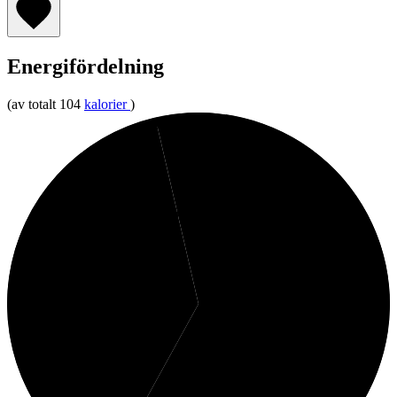
Energifördelning
(av totalt 104
kalorier
)
4%
Protein
38%
Fett
58%
Kolhydrater