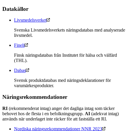
Datakällor
Livsmedelsverket
Svenska Livsmedelsverkets näringsdatabas med analyserade
livsmedel.
Fineli
Finsk näringsdatabas från Institutet för hälsa och välfärd
(THL).
Dabas
Svensk produktdatabas med näringsdeklarationer för
varumärkesprodukter.
Näringsrekommendationer
RI
(rekommenderat intag) anger det dagliga intag som täcker
behovet hos de flesta i en befolkningsgrupp.
AI
(adekvat intag)
används när underlaget inte räcker för att fastställa ett RI.
Nordiska näringsrekommendationer NNR 2023