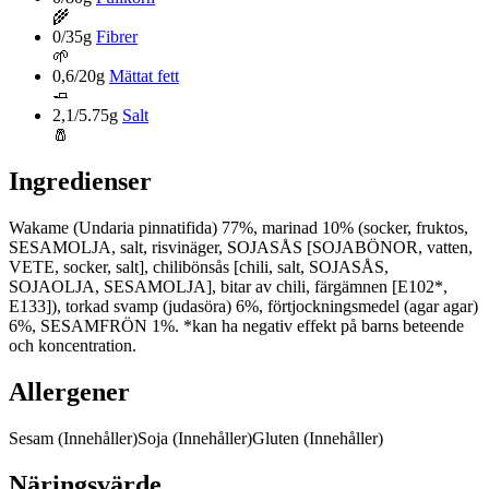
🌾
0/35g
Fibrer
🌱
0,6/20g
Mättat fett
🧈
2,1/5.75g
Salt
🧂
Ingredienser
Wakame (Undaria pinnatifida) 77%, marinad 10% (socker, fruktos,
SESAMOLJA, salt, risvinäger, SOJASÅS [SOJABÖNOR, vatten,
VETE, socker, salt], chilibönsås [chili, salt, SOJASÅS,
SOJAOLJA, SESAMOLJA], bitar av chili, färgämnen [E102*,
E133]), torkad svamp (judasöra) 6%, förtjockningsmedel (agar agar)
6%, SESAMFRÖN 1%. *kan ha negativ effekt på barns beteende
och koncentration.
Allergener
Sesam
(Innehåller)
Soja
(Innehåller)
Gluten
(Innehåller)
Näringsvärde