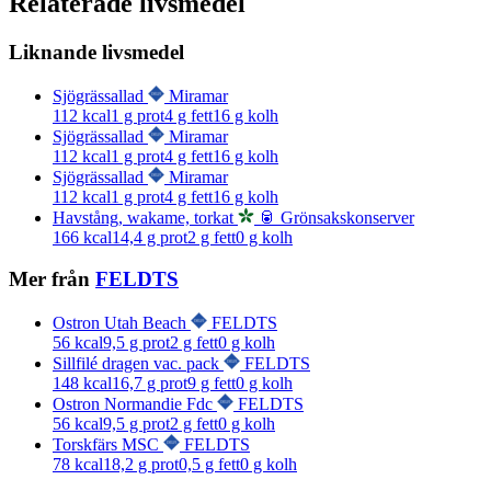
Relaterade livsmedel
Liknande livsmedel
Sjögrässallad
Miramar
112
kcal
1
g prot
4
g fett
16
g kolh
Sjögrässallad
Miramar
112
kcal
1
g prot
4
g fett
16
g kolh
Sjögrässallad
Miramar
112
kcal
1
g prot
4
g fett
16
g kolh
Havstång, wakame, torkat
🥫 Grönsakskonserver
166
kcal
14,4
g prot
2
g fett
0
g kolh
Mer från
FELDTS
Ostron Utah Beach
FELDTS
56
kcal
9,5
g prot
2
g fett
0
g kolh
Sillfilé dragen vac. pack
FELDTS
148
kcal
16,7
g prot
9
g fett
0
g kolh
Ostron Normandie Fdc
FELDTS
56
kcal
9,5
g prot
2
g fett
0
g kolh
Torskfärs MSC
FELDTS
78
kcal
18,2
g prot
0,5
g fett
0
g kolh