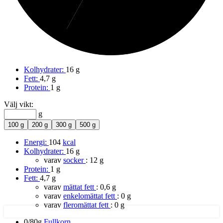
Kolhydrater:
16 g
Fett:
4,7 g
Protein:
1 g
Välj vikt:
g
100 g
200 g
300 g
500 g
Energi:
104
kcal
Kolhydrater:
16 g
varav
socker
:
12 g
Protein:
1 g
Fett:
4,7 g
varav
mättat fett
:
0,6 g
varav
enkelomättat fett
:
0 g
varav
fleromättat fett
:
0 g
0/80g
Fullkorn