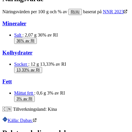
Näringsvärden per 100 g och % av
baserat på
NNR 2023
RI/AI
Mineraler
Salt
: 2,07 g
36% av RI
36% av RI
Kolhydrater
Socker
: 12 g
13,33% av RI
13,33% av RI
Fett
Mättat fett
: 0,6 g
3% av RI
3% av RI
🇨🇳
Tillverkningsland:
Kina
Källa: Dabas