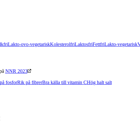
kfri
Lakto-ovo-vegetarisk
Kolesterolfri
Laktosfri
Fettfri
Lakto-vegetarisk
V
 på
NNR 2023
på fosfor
Rik på fibrer
Bra källa till vitamin C
Hög halt salt
I