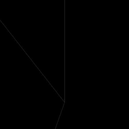
11%
Fett
n