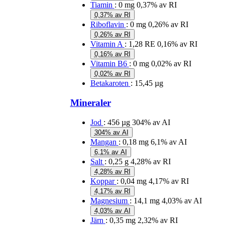
Tiamin
: 0 mg
0,37% av RI
0,37% av RI
Riboflavin
: 0 mg
0,26% av RI
0,26% av RI
Vitamin A
: 1,28 RE
0,16% av RI
0,16% av RI
Vitamin B6
: 0 mg
0,02% av RI
0,02% av RI
Betakaroten
: 15,45 µg
Mineraler
Jod
: 456 µg
304% av AI
304% av AI
Mangan
: 0,18 mg
6,1% av AI
6,1% av AI
Salt
: 0,25 g
4,28% av RI
4,28% av RI
Koppar
: 0,04 mg
4,17% av RI
4,17% av RI
Magnesium
: 14,1 mg
4,03% av AI
4,03% av AI
Järn
: 0,35 mg
2,32% av RI