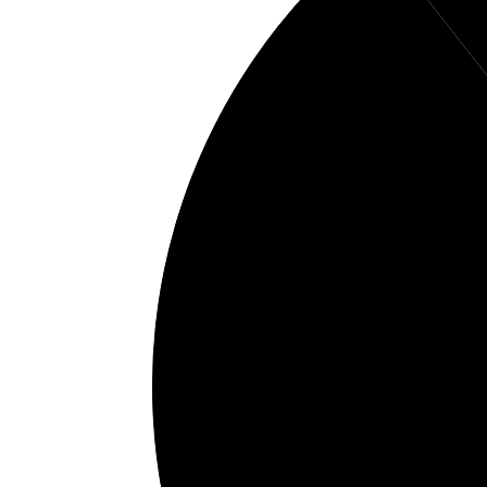
34%
Protei