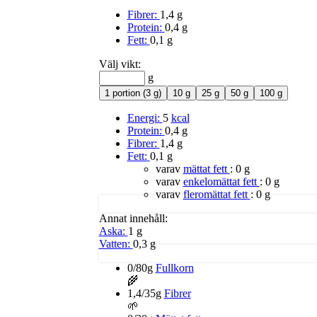
Fibrer:
1,4 g
Protein:
0,4 g
Fett:
0,1 g
Välj vikt:
g
1 portion (3 g)
10 g
25 g
50 g
100 g
Energi:
5
kcal
Protein:
0,4 g
Fibrer:
1,4 g
Fett:
0,1 g
varav
mättat fett
:
0 g
varav
enkelomättat fett
:
0 g
varav
fleromättat fett
:
0 g
Annat innehåll:
Aska:
1 g
Vatten:
0,3 g
0/80g
Fullkorn
🌾
1,4/35g
Fibrer
🌱