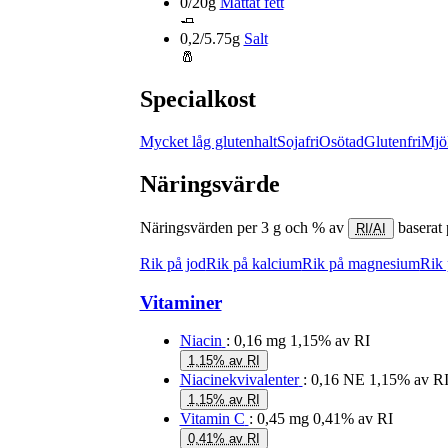
0/20g
Mättat fett
🧈
0,2/5.75g
Salt
🧂
Specialkost
Mycket låg glutenhalt
Sojafri
Osötad
Glutenfri
Mjöl
Näringsvärde
Näringsvärden per 3 g och % av
baserat
RI/AI
Rik på jod
Rik på kalcium
Rik på magnesium
Rik 
Vitaminer
Niacin
: 0,16 mg
1,15% av RI
1,15% av RI
Niacinekvivalenter
: 0,16 NE
1,15% av R
1,15% av RI
Vitamin C
: 0,45 mg
0,41% av RI
0,41% av RI