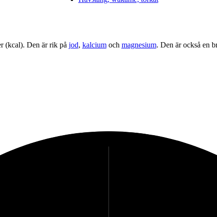
r (kcal). Den är rik på
jod
,
kalcium
och
magnesium
. Den är också en br