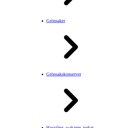
Grönsaker
Grönsakskonserver
Havstång, wakame, torkat