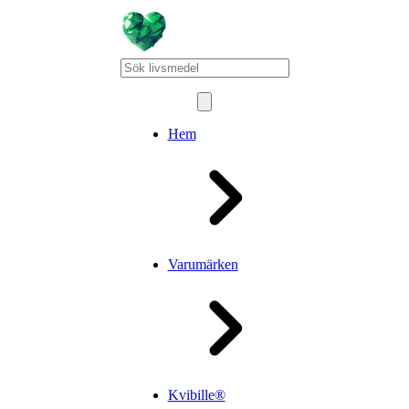
Hem
Varumärken
Kvibille®