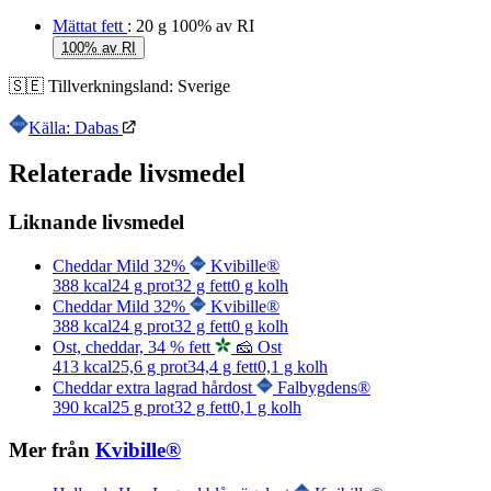
Mättat fett
: 20 g
100% av RI
100% av RI
🇸🇪
Tillverkningsland:
Sverige
Källa: Dabas
Relaterade livsmedel
Liknande livsmedel
Cheddar Mild 32%
Kvibille®
388
kcal
24
g prot
32
g fett
0
g kolh
Cheddar Mild 32%
Kvibille®
388
kcal
24
g prot
32
g fett
0
g kolh
Ost, cheddar, 34 % fett
🧀 Ost
413
kcal
25,6
g prot
34,4
g fett
0,1
g kolh
Cheddar extra lagrad hårdost
Falbygdens®
390
kcal
25
g prot
32
g fett
0,1
g kolh
Mer från
Kvibille®