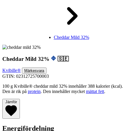
Cheddar Mild 32%
Cheddar Mild 32%
🇸🇪
Kvibille®
Märkesvara
GTIN: 02312725700003
100 g Kvibille® cheddar mild 32% innehåller 388 kalorier (kcal).
Den är rik på
protein
. Den innehåller mycket
mättat fett
.
Jämför
Energifördelning