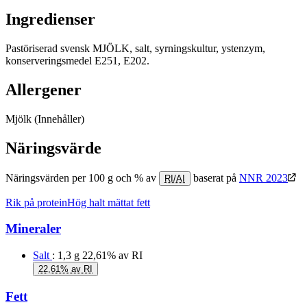
Ingredienser
Pastöriserad svensk MJÖLK, salt, syrningskultur, ystenzym,
konserveringsmedel E251, E202.
Allergener
Mjölk
(Innehåller)
Näringsvärde
Näringsvärden per 100 g och % av
baserat på
NNR 2023
RI/AI
Rik på protein
Hög halt mättat fett
Mineraler
Salt
: 1,3 g
22,61% av RI
22,61% av RI
Fett