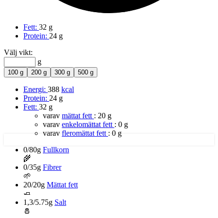
Fett:
32 g
Protein:
24 g
Välj vikt:
g
100 g
200 g
300 g
500 g
Energi:
388
kcal
Protein:
24 g
Fett:
32 g
varav
mättat fett
:
20 g
varav
enkelomättat fett
:
0 g
varav
fleromättat fett
:
0 g
0/80g
Fullkorn
🌾
0/35g
Fibrer
🌱
20/20g
Mättat fett
🧈
1,3/5.75g
Salt
🧂