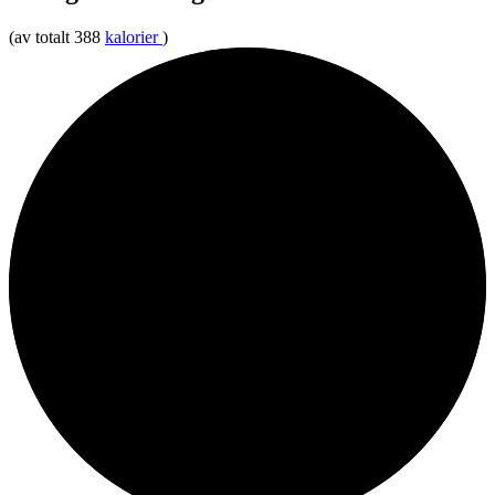
(av totalt 388
kalorier
)
25%
Protein
75%
Fett