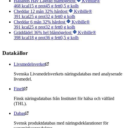
Hallands Hav Lagrad blåmögelost
Kvibille®
468
kcal
15
g prot
45
g fett
0,5
g kolh
Cheddar 12 mån 32% hårdost
Kvibille®
391
kcal
25
g prot
32
g fett
0
g kolh
Cheddar 6 mån 32% hårdost
Kvibille®
391
kcal
25
g prot
32
g fett
0
g kolh
Gräddädel 36% hel blåmögelost
Kvibille®
398
kcal
18
g prot
36
g fett
0,5
g kolh
Datakällor
Livsmedelsverket
Svenska Livsmedelsverkets näringsdatabas med analyserade
livsmedel.
Fineli
Finsk näringsdatabas från Institutet för hälsa och välfärd
(THL).
Dabas
Svensk produktdatabas med näringsdeklarationer för