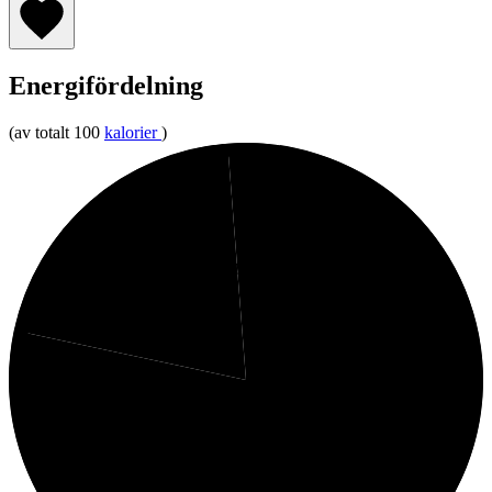
Energifördelning
(av totalt 100
kalorier
)
1%
Kolhydrater
20%
Fett
78%
Protein