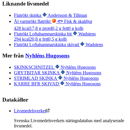
Liknande livsmedel
Flatrökt skinka
Andersson & Tillman
Ål varmrökt flatrökt
🐟 Fisk & skaldjur
428
kcal
17,8
g prot
40,2
g fett
0
g kolh
Flatrökt Loftahammarskinka bit
Wadstens
294
kcal
20,8
g fett
0,5
g kolh
Flatrökt Loftahammarskinka skivad
Wadstens
Mer från
Nyhléns Hugosons
SKINKSCHNITZEL
Nyhléns Hugosons
GRYTBITAR SKINKA
Nyhléns Hugosons
STRIMLAD SKINKA
Nyhléns Hugosons
KARRE BFR SKIVAD
Nyhléns Hugosons
Datakällor
Livsmedelsverket
Svenska Livsmedelsverkets näringsdatabas med analyserade
livsmedel.