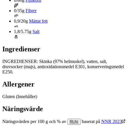
0/80g
Fullkorn
🌾
0/35g
Fibrer
🌱
0,9/20g
Mättat fett
🧈
1,8/5.75g
Salt
🧂
Ingredienser
INGREDIENSER: Skinka (97% helmuskel), vatten, salt,
druvsocker (majs), antioxidationsmedel E301, konserveringsmedel
E250.
Allergener
Gluten
(Innehåller)
Näringsvärde
Näringsvärden per 100 g och % av
baserat på
NNR 2023
RI/AI