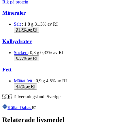
Rik på protein
Mineraler
Salt
: 1,8 g
31,3% av RI
31,3% av RI
Kolhydrater
Socker
: 0,3 g
0,33% av RI
0,33% av RI
Fett
Mättat fett
: 0,9 g
4,5% av RI
4,5% av RI
🇸🇪
Tillverkningsland:
Sverige
Källa: Dabas
Relaterade livsmedel