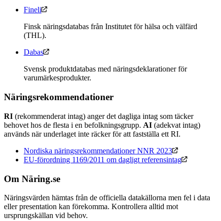
Fineli
Finsk näringsdatabas från Institutet för hälsa och välfärd
(THL).
Dabas
Svensk produktdatabas med näringsdeklarationer för
varumärkesprodukter.
Näringsrekommendationer
RI
(rekommenderat intag) anger det dagliga intag som täcker
behovet hos de flesta i en befolkningsgrupp.
AI
(adekvat intag)
används när underlaget inte räcker för att fastställa ett RI.
Nordiska näringsrekommendationer NNR 2023
EU-förordning 1169/2011 om dagligt referensintag
Om Näring.se
Näringsvärden hämtas från de officiella datakällorna men fel i data
eller presentation kan förekomma. Kontrollera alltid mot
ursprungskällan vid behov.