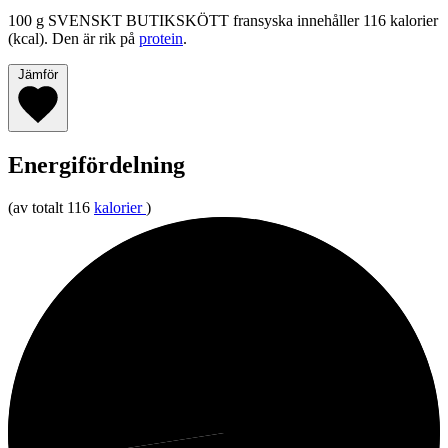
100 g SVENSKT BUTIKSKÖTT fransyska innehåller 116 kalorier
(kcal). Den är rik på
protein
.
Jämför
Energifördelning
(av totalt 116
kalorier
)
27%
Fett