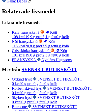
Källa: Dabas
Relaterade livsmedel
Liknande livsmedel
Kalv fransyska rå
🥩 Kött
108
kcal
19,9
g prot
3,1
g fett
0
g kolh
Nöt fransyska rå
🥩 Kött
116
kcal
20,8
g prot
3,5
g fett
0
g kolh
Gris skinka fransyska rå
🥩 Kött
101
kcal
19,8
g prot
2,3
g fett
0
g kolh
FRANSYSKA
Nyhléns Hugosons
Mer från
SVENSKT BUTIKSKÖTT
Oxkind fryst
SVENSKT BUTIKSKÖTT
0
kcal
0
g prot
0
g fett
0
g kolh
Rörben skivad frys
SVENSKT BUTIKSKÖTT
0
kcal
0
g prot
0
g fett
0
g kolh
Skyben fryst
SVENSKT BUTIKSKÖTT
0
kcal
0
g prot
0
g fett
0
g kolh
Entrecote
SVENSKT BUTIKSKÖTT