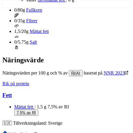
0/80g
Fullkorn
🌾
0/35g
Fibrer
🌱
1,5/20g
Mättat fett
🧈
0/5.75g
Salt
🧂
Näringsvärde
Näringsvärden per 100 g och % av
baserat på
NNR 2023
RI/AI
Rik på protein
Fett
Mättat fett
: 1,5 g
7,5% av RI
7,5% av RI
🇸🇪
Tillverkningsland:
Sverige