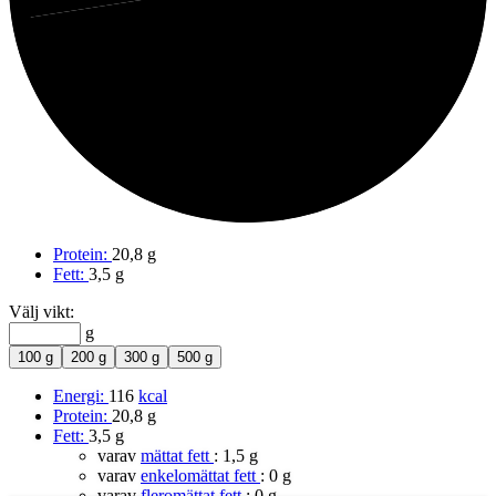
73%
Protein
Protein:
20,8 g
Fett:
3,5 g
Välj vikt:
g
100 g
200 g
300 g
500 g
Energi:
116
kcal
Protein:
20,8 g
Fett:
3,5 g
varav
mättat fett
:
1,5 g
varav
enkelomättat fett
:
0 g
varav
fleromättat fett
:
0 g