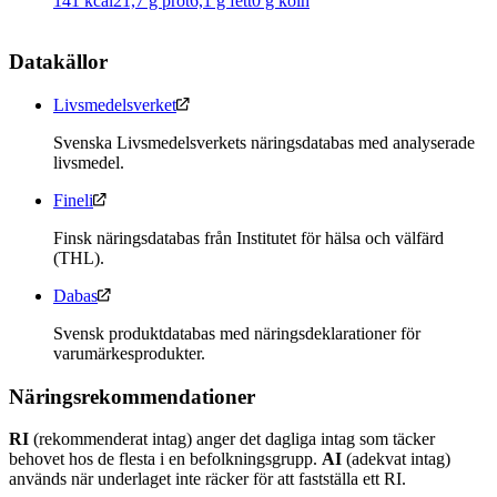
141
kcal
21,7
g prot
6,1
g fett
0
g kolh
Datakällor
Livsmedelsverket
Svenska Livsmedelsverkets näringsdatabas med analyserade
livsmedel.
Fineli
Finsk näringsdatabas från Institutet för hälsa och välfärd
(THL).
Dabas
Svensk produktdatabas med näringsdeklarationer för
varumärkesprodukter.
Näringsrekommendationer
RI
(rekommenderat intag) anger det dagliga intag som täcker
behovet hos de flesta i en befolkningsgrupp.
AI
(adekvat intag)
används när underlaget inte räcker för att fastställa ett RI.