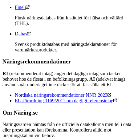
Fineli
Finsk näringsdatabas från Institutet för hälsa och välfärd
(THL).
Dabas
Svensk produktdatabas med näringsdeklarationer för
varumärkesprodukter.
Näringsrekommendationer
RI
(rekommenderat intag) anger det dagliga intag som täcker
behovet hos de flesta i en befolkningsgrupp.
AI
(adekvat intag)
används när underlaget inte räcker för att fastställa ett RI.
Nordiska näringsrekommendationer NNR 2023
EU-förordning 1169/2011 om dagligt referensintag
Om Näring.se
Näringsvärden hämtas från de officiella datakällorna men fel i data
eller presentation kan förekomma. Kontrollera alltid mot
ursprungskällan vid behov.