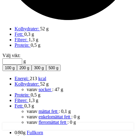
Kolhydrater:
52 g
Fett:
0,3 g
Fibrer:
1,3 g
Protein:
0,5 g
Välj vikt:
g
100 g
200 g
300 g
500 g
Energi:
213
kcal
Kolhydrater:
52 g
varav
socker
:
47 g
Protein:
0,5 g
Fibrer:
1,3 g
Fett:
0,3 g
varav
mättat fett
:
0,1 g
varav
enkelomättat fett
:
0 g
varav
fleromättat fett
:
0 g
0/80g
Fullkorn