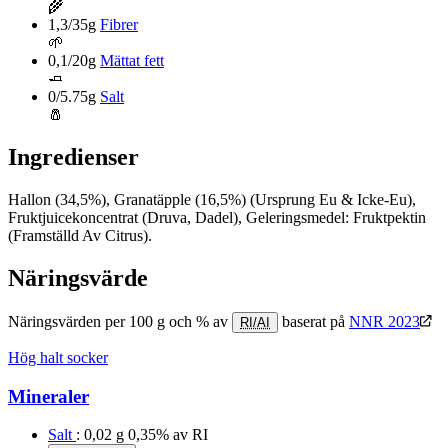
🌾
1,3/35g
Fibrer
🌱
0,1/20g
Mättat fett
🧈
0/5.75g
Salt
🧂
Ingredienser
Hallon (34,5%), Granatäpple (16,5%) (Ursprung Eu & Icke-Eu),
Fruktjuicekoncentrat (Druva, Dadel), Geleringsmedel: Fruktpektin
(Framställd Av Citrus).
Näringsvärde
Näringsvärden per 100 g och % av
baserat på
NNR 2023
RI/AI
Hög halt socker
Mineraler
Salt
: 0,02 g
0,35% av RI