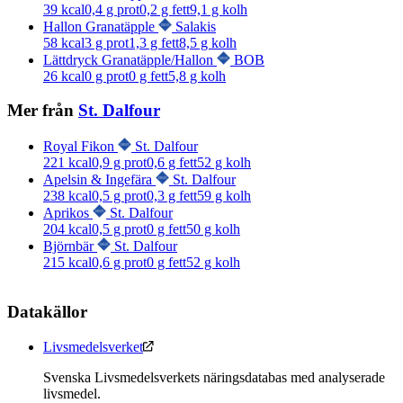
39
kcal
0,4
g prot
0,2
g fett
9,1
g kolh
Hallon Granatäpple
Salakis
58
kcal
3
g prot
1,3
g fett
8,5
g kolh
Lättdryck Granatäpple/Hallon
BOB
26
kcal
0
g prot
0
g fett
5,8
g kolh
Mer från
St. Dalfour
Royal Fikon
St. Dalfour
221
kcal
0,9
g prot
0,6
g fett
52
g kolh
Apelsin & Ingefära
St. Dalfour
238
kcal
0,5
g prot
0,3
g fett
59
g kolh
Aprikos
St. Dalfour
204
kcal
0,5
g prot
0
g fett
50
g kolh
Björnbär
St. Dalfour
215
kcal
0,6
g prot
0
g fett
52
g kolh
Datakällor
Livsmedelsverket
Svenska Livsmedelsverkets näringsdatabas med analyserade
livsmedel.