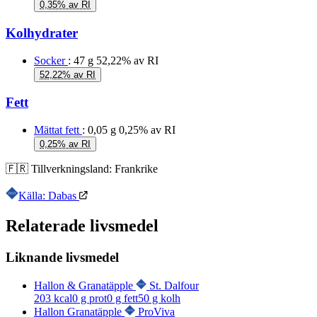
0,35% av RI
Kolhydrater
Socker
: 47 g
52,22% av RI
52,22% av RI
Fett
Mättat fett
: 0,05 g
0,25% av RI
0,25% av RI
🇫🇷
Tillverkningsland:
Frankrike
Källa: Dabas
Relaterade livsmedel
Liknande livsmedel
Hallon & Granatäpple
St. Dalfour
203
kcal
0
g prot
0
g fett
50
g kolh
Hallon Granatäpple
ProViva