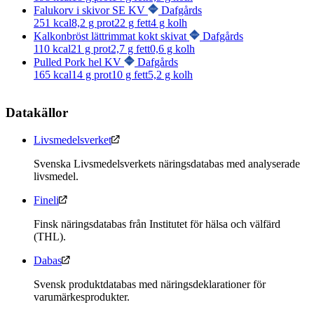
Falukorv i skivor SE KV
Dafgårds
251
kcal
8,2
g prot
22
g fett
4
g kolh
Kalkonbröst lättrimmat kokt skivat
Dafgårds
110
kcal
21
g prot
2,7
g fett
0,6
g kolh
Pulled Pork hel KV
Dafgårds
165
kcal
14
g prot
10
g fett
5,2
g kolh
Datakällor
Livsmedelsverket
Svenska Livsmedelsverkets näringsdatabas med analyserade
livsmedel.
Fineli
Finsk näringsdatabas från Institutet för hälsa och välfärd
(THL).
Dabas
Svensk produktdatabas med näringsdeklarationer för
varumärkesprodukter.