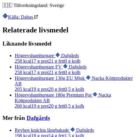
🇸🇪
Tillverkningsland:
Sverige
Källa: Dabas
Relaterade livsmedel
Liknande livsmedel
Högrevshamburgare
Dafgårds
258
kcal
17
g prot
21
g fett
0
g kolh
Högrevshamburgare FV
Dafgårds
258
kcal
17
g prot
21
g fett
0
g kolh
Högrevshamburgare 130g EU Mjuk
Nacka Köttprodukter
AB
205
kcal
19
g prot
20
g fett
0,5
g kolh
Högrevshamburgare 180g Premium Pot
Nacka
Köttprodukter AB
260
kcal
19
g prot
20
g fett
0,5
g kolh
Mer från
Dafgårds
Revben knäckta långbakade
Dafgårds
198
kcal
18
g prot
14
g fett
1,5
g kolh