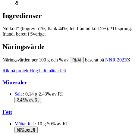
🧂
Ingredienser
Nötkött* (högrev 51%, flank 44%, fett från nötkött 5%). *Ursprung:
Irland, berett i Sverige.
Näringsvärde
Näringsvärden per 100 g och % av
baserat på
NNR 2023
RI/AI
Rik på protein
Hög halt mättat fett
Mineraler
Salt
: 0,14 g
2,43% av RI
2,43% av RI
Fett
Mättat fett
: 10 g
50% av RI
50% av RI