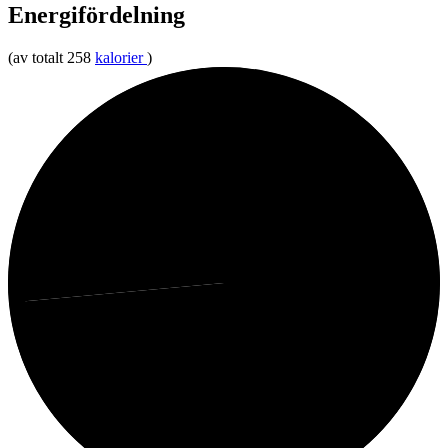
Energifördelning
(av totalt 258
kalorier
)
26%
Protein
74%
Fett