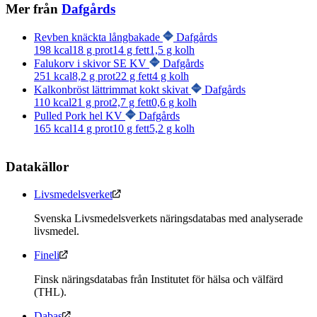
Mer från
Dafgårds
Revben knäckta långbakade
Dafgårds
198
kcal
18
g prot
14
g fett
1,5
g kolh
Falukorv i skivor SE KV
Dafgårds
251
kcal
8,2
g prot
22
g fett
4
g kolh
Kalkonbröst lättrimmat kokt skivat
Dafgårds
110
kcal
21
g prot
2,7
g fett
0,6
g kolh
Pulled Pork hel KV
Dafgårds
165
kcal
14
g prot
10
g fett
5,2
g kolh
Datakällor
Livsmedelsverket
Svenska Livsmedelsverkets näringsdatabas med analyserade
livsmedel.
Fineli
Finsk näringsdatabas från Institutet för hälsa och välfärd
(THL).
Dabas