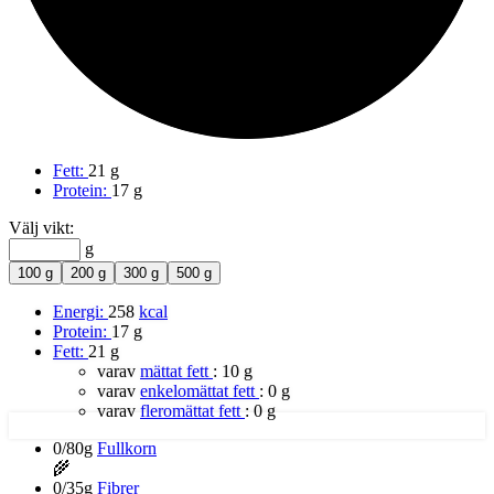
Fett:
21 g
Protein:
17 g
Välj vikt:
g
100 g
200 g
300 g
500 g
Energi:
258
kcal
Protein:
17 g
Fett:
21 g
varav
mättat fett
:
10 g
varav
enkelomättat fett
:
0 g
varav
fleromättat fett
:
0 g
0/80g
Fullkorn
🌾
0/35g
Fibrer