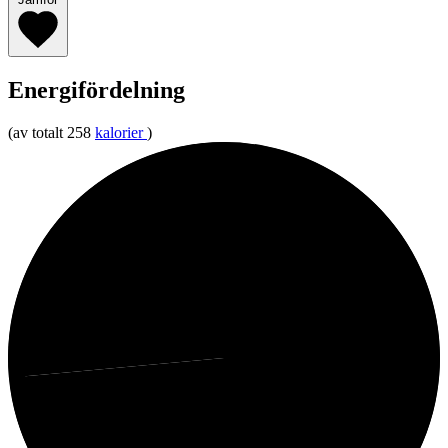
Energifördelning
(av totalt 258
kalorier
)
26%
Protein
74%
Fett