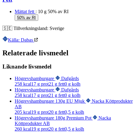
Mättat fett
: 10 g
50% av RI
50% av RI
🇸🇪
Tillverkningsland:
Sverige
Källa: Dabas
Relaterade livsmedel
Liknande livsmedel
Högrevshamburgare
Dafgårds
258
kcal
17
g prot
21
g fett
0
g kolh
Högrevshamburgare
Dafgårds
258
kcal
17
g prot
21
g fett
0
g kolh
Högrevshamburgare 130g EU Mjuk
Nacka Köttprodukter
AB
205
kcal
19
g prot
20
g fett
0,5
g kolh
Högrevshamburgare 180g Premium Pot
Nacka
Köttprodukter AB
260
kcal
19
g prot
20
g fett
0,5
g kolh