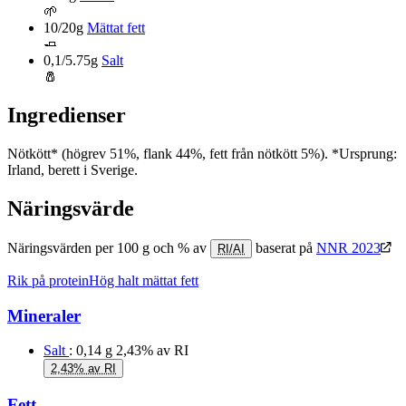
🌱
10/20g
Mättat fett
🧈
0,1/5.75g
Salt
🧂
Ingredienser
Nötkött* (högrev 51%, flank 44%, fett från nötkött 5%). *Ursprung:
Irland, berett i Sverige.
Näringsvärde
Näringsvärden per 100 g och % av
baserat på
NNR 2023
RI/AI
Rik på protein
Hög halt mättat fett
Mineraler
Salt
: 0,14 g
2,43% av RI
2,43% av RI
Fett