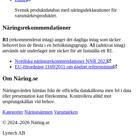
Svensk produktdatabas med näringsdeklarationer för
varumärkesprodukter.
Näringsrekommendationer
RI
(rekommenderat intag) anger det dagliga intag som täcker
behovet hos de flesta i en befolkningsgrupp.
AI
(adekvat intag)
används när underlaget inte räcker för att fastställa ett RI.
Nordiska näringsrekommendationer NNR 2023
EU-förordning 1169/2011 om dagligt referensintag
Om Näring.se
Näringsvärden hämtas från de officiella datakällorna men fel i data
eller presentation kan förekomma. Kontrollera alltid mot
ursprungskällan vid behov.
Kategorier
Näringsämnen
Varumärken
© 2024–2026 Näring.se
Lyrtech AB