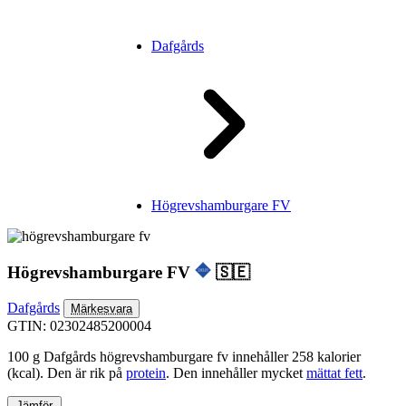
Dafgårds
Högrevshamburgare FV
Högrevshamburgare FV
🇸🇪
Dafgårds
Märkesvara
GTIN: 02302485200004
100 g Dafgårds högrevshamburgare fv innehåller 258 kalorier
(kcal). Den är rik på
protein
. Den innehåller mycket
mättat fett
.
Jämför