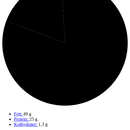
1%
Kolhydrater
18%
Protein
81%
Fett
Fett:
49 g
Protein:
25 g
Kolhydrater:
1,3 g