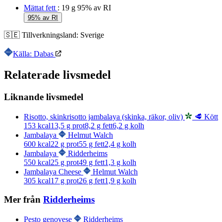
Mättat fett
: 19 g
95% av RI
95% av RI
🇸🇪
Tillverkningsland:
Sverige
Källa: Dabas
Relaterade livsmedel
Liknande livsmedel
Risotto, skinkrisotto jambalaya (skinka, räkor, oliv)
🥩 Kött
153
kcal
13,5
g prot
8,2
g fett
6,2
g kolh
Jambalaya
Helmut Walch
600
kcal
22
g prot
55
g fett
2,4
g kolh
Jambalaya
Ridderheims
550
kcal
25
g prot
49
g fett
1,3
g kolh
Jambalaya Cheese
Helmut Walch
305
kcal
17
g prot
26
g fett
1,9
g kolh
Mer från
Ridderheims
Pesto genovese
Ridderheims