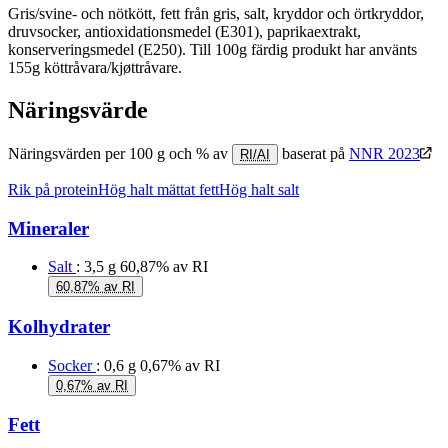
Gris/svine- och nötkött, fett från gris, salt, kryddor och örtkryddor,
druvsocker, antioxidationsmedel (E301), paprikaextrakt,
konserveringsmedel (E250). Till 100g färdig produkt har använts
155g köttråvara/kjøttråvare.
Näringsvärde
Näringsvärden per 100 g och % av
baserat på
NNR 2023
RI/AI
Rik på protein
Hög halt mättat fett
Hög halt salt
Mineraler
Salt
: 3,5 g
60,87% av RI
60,87% av RI
Kolhydrater
Socker
: 0,6 g
0,67% av RI
0,67% av RI
Fett