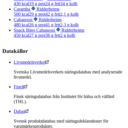
430
kcal
19
g prot
24
g fett
34
g kolh
Caramba
Ridderheims
500
kcal
29
g prot
42
g fett
2,1
g kolh
Cabanossi
Ridderheims
480
kcal
26
g prot
41
g fett
2,3
g kolh
Snack Bites Cabanossi
Ridderheims
450
kcal
27
g prot
36
g fett
2
g kolh
Datakällor
Livsmedelsverket
Svenska Livsmedelsverkets näringsdatabas med analyserade
livsmedel.
Fineli
Finsk näringsdatabas från Institutet för hälsa och välfärd
(THL).
Dabas
Svensk produktdatabas med näringsdeklarationer för
varumärkesprodukter.