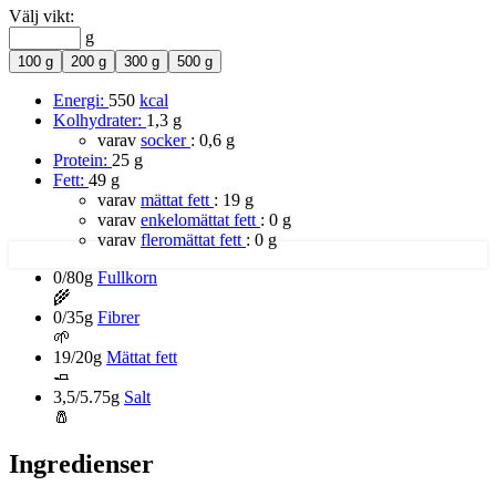
Välj vikt:
g
100 g
200 g
300 g
500 g
Energi:
550
kcal
Kolhydrater:
1,3 g
varav
socker
:
0,6 g
Protein:
25 g
Fett:
49 g
varav
mättat fett
:
19 g
varav
enkelomättat fett
:
0 g
varav
fleromättat fett
:
0 g
0/80g
Fullkorn
🌾
0/35g
Fibrer
🌱
19/20g
Mättat fett
🧈
3,5/5.75g
Salt
🧂
Ingredienser