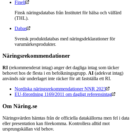
Fineli
Finsk näringsdatabas från Institutet för hälsa och välfärd
(THL).
Dabas
Svensk produktdatabas med näringsdeklarationer för
varumärkesprodukter.
Näringsrekommendationer
RI
(rekommenderat intag) anger det dagliga intag som täcker
behovet hos de flesta i en befolkningsgrupp.
AI
(adekvat intag)
används när underlaget inte räcker för att fastställa ett RI.
Nordiska näringsrekommendationer NNR 2023
EU-förordning 1169/2011 om dagligt referensintag
Om Näring.se
Näringsvärden hämtas från de officiella datakällorna men fel i data
eller presentation kan förekomma. Kontrollera alltid mot
ursprungskällan vid behov.