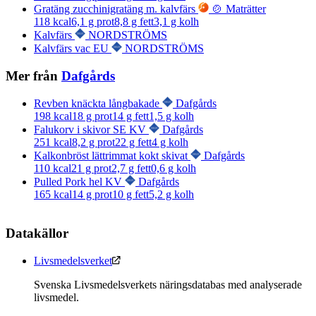
Gratäng zucchinigratäng m. kalvfärs
🍲 Maträtter
118
kcal
6,1
g prot
8,8
g fett
3,1
g kolh
Kalvfärs
NORDSTRÖMS
Kalvfärs vac EU
NORDSTRÖMS
Mer från
Dafgårds
Revben knäckta långbakade
Dafgårds
198
kcal
18
g prot
14
g fett
1,5
g kolh
Falukorv i skivor SE KV
Dafgårds
251
kcal
8,2
g prot
22
g fett
4
g kolh
Kalkonbröst lättrimmat kokt skivat
Dafgårds
110
kcal
21
g prot
2,7
g fett
0,6
g kolh
Pulled Pork hel KV
Dafgårds
165
kcal
14
g prot
10
g fett
5,2
g kolh
Datakällor
Livsmedelsverket
Svenska Livsmedelsverkets näringsdatabas med analyserade
livsmedel.