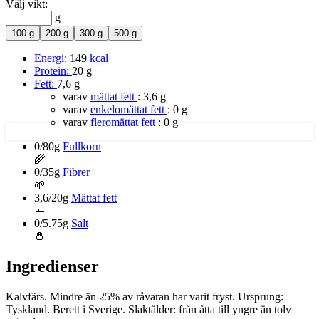
Välj vikt:
g
100 g
200 g
300 g
500 g
Energi:
149
kcal
Protein:
20 g
Fett:
7,6 g
varav
mättat fett
:
3,6 g
varav
enkelomättat fett
:
0 g
varav
fleromättat fett
:
0 g
0/80g
Fullkorn
🌾
0/35g
Fibrer
🌱
3,6/20g
Mättat fett
🧈
0/5.75g
Salt
🧂
Ingredienser
Kalvfärs. Mindre än 25% av råvaran har varit fryst. Ursprung:
Tyskland. Berett i Sverige. Slaktålder: från åtta till yngre än tolv