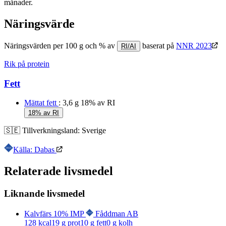
månader.
Näringsvärde
Näringsvärden per 100 g och % av
baserat på
NNR 2023
RI/AI
Rik på protein
Fett
Mättat fett
: 3,6 g
18% av RI
18% av RI
🇸🇪
Tillverkningsland:
Sverige
Källa: Dabas
Relaterade livsmedel
Liknande livsmedel
Kalvfärs 10% IMP
Fåddman AB
128
kcal
19
g prot
10
g fett
0
g kolh