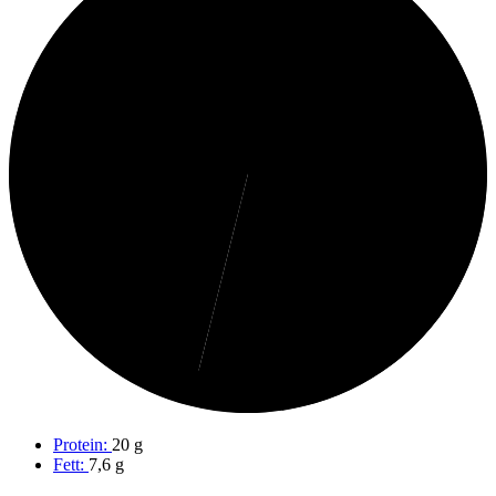
46%
Fett
54%
Protein
Protein:
20 g
Fett:
7,6 g