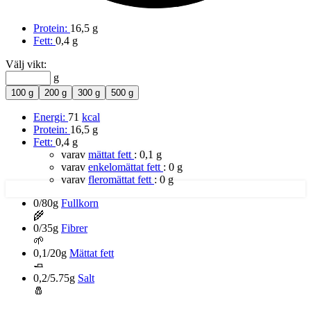
Protein:
16,5 g
Fett:
0,4 g
Välj vikt:
g
100 g
200 g
300 g
500 g
Energi:
71
kcal
Protein:
16,5 g
Fett:
0,4 g
varav
mättat fett
:
0,1 g
varav
enkelomättat fett
:
0 g
varav
fleromättat fett
:
0 g
0/80g
Fullkorn
🌾
0/35g
Fibrer
🌱
0,1/20g
Mättat fett
🧈
0,2/5.75g
Salt
🧂