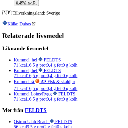
0,45% av RI
🇸🇪
Tillverkningsland:
Sverige
Källa: Dabas
Relaterade livsmedel
Liknande livsmedel
Kummel, hel
FELDTS
71
kcal
16,5
g prot
0,4
g fett
0
g kolh
Kummel, hel
FELDTS
71
kcal
16,5
g prot
0,4
g fett
0
g kolh
Kummel rå
🐟 Fisk & skaldjur
71
kcal
16,5
g prot
0,4
g fett
0
g kolh
Kummel Loins/Rygg
FELDTS
71
kcal
16,5
g prot
0,4
g fett
0
g kolh
Mer från
FELDTS
Ostron Utah Beach
FELDTS
56
kcal
9,5
g prot
2
g fett
0
g kolh