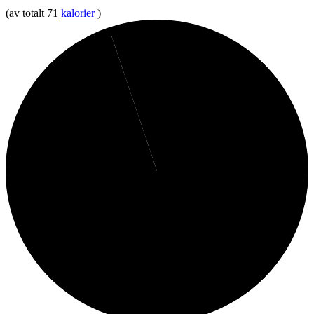
(av totalt 71
kalorier
)
5%
Fett
95%
Protein