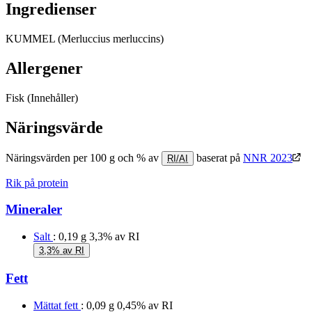
Ingredienser
KUMMEL (Merluccius merluccins)
Allergener
Fisk
(Innehåller)
Näringsvärde
Näringsvärden per 100 g och % av
baserat på
NNR 2023
RI/AI
Rik på protein
Mineraler
Salt
: 0,19 g
3,3% av RI
3,3% av RI
Fett
Mättat fett
: 0,09 g
0,45% av RI