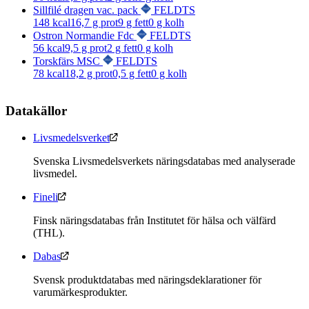
Sillfilé dragen vac. pack
FELDTS
148
kcal
16,7
g prot
9
g fett
0
g kolh
Ostron Normandie Fdc
FELDTS
56
kcal
9,5
g prot
2
g fett
0
g kolh
Torskfärs MSC
FELDTS
78
kcal
18,2
g prot
0,5
g fett
0
g kolh
Datakällor
Livsmedelsverket
Svenska Livsmedelsverkets näringsdatabas med analyserade
livsmedel.
Fineli
Finsk näringsdatabas från Institutet för hälsa och välfärd
(THL).
Dabas
Svensk produktdatabas med näringsdeklarationer för
varumärkesprodukter.