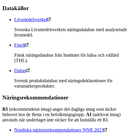
Datakällor
Livsmedelsverket
Svenska Livsmedelsverkets näringsdatabas med analyserade
livsmedel.
Fineli
Finsk näringsdatabas från Institutet för hälsa och välfärd
(THL).
Dabas
Svensk produktdatabas med näringsdeklarationer för
varumärkesprodukter.
Näringsrekommendationer
RI
(rekommenderat intag) anger det dagliga intag som täcker
behovet hos de flesta i en befolkningsgrupp.
AI
(adekvat intag)
används när underlaget inte räcker för att fastställa ett RI.
Nordiska näringsrekommendationer NNR 2023