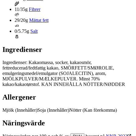
🌾
11/35g
Fibrer
🌱
29/20g
Mättat fett
🧈
0/5.75g
Salt
🧂
Ingredienser
Ingredienser: Kakaomassa, socker, kakaosmör,
fettreducerad/fedtfattig kakao, SMÖRFETT/SMØROLIE,
emulgeringsmedel/emulgator (SOJALECITIN), arom,
MJÖLKPULVER/MÆLKEPULVER. Minst 70%
kakao/kakaotørstof. KAN INNEHÅLLA NÖTTER/NØDDER
Allergener
Mjölk
(Innehåller)
Soja
(Innehåller)
Nötter
(Kan förekomma)
Näringsvärde