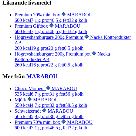
Liknande livsmedel
Premium 70% mini box
MARABOU
600
kcal
7,1
g prot
46,5
g fett
32
g kolh
Premium Giftbox
MARABOU
600
kcal
7,1
g prot
46,5
g fett
32
g kolh
Högrevshamburgare 200g Premium
Nacka Köttprodukter
AB
260
kcal
19
g prot
20
g fett
0,5
g kolh
Högrevshamburgare 200g Premium pot
Nacka
Köttprodukter AB
260
kcal
16
g prot
22
g fett
0,5
g kolh
Mer från
MARABOU
Choco Moment
MARABOU
535
kcal
6,7
g prot
31
g fett
56
g kolh
Mjölk
MARABOU
550
kcal
4,7
g prot
32
g fett
58,5
g kolh
Schweizernöt
MARABOU
565
kcal
5,9
g prot
36
g fett
55
g kolh
Premium 70% mini box
MARABOU
600
kcal
7,1
g prot
46,5
g fett
32
g kolh