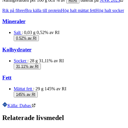
Näringsvärden per 100 g och % av
baserat på
NNR 2023
RI/AI
Rik på fibrer
Bra källa till protein
Hög halt mättat fett
Hög halt socker
Mineraler
Salt
: 0,03 g
0,52% av RI
0,52% av RI
Kolhydrater
Socker
: 28 g
31,11% av RI
31,11% av RI
Fett
Mättat fett
: 29 g
145% av RI
145% av RI
Källa: Dabas
Relaterade livsmedel