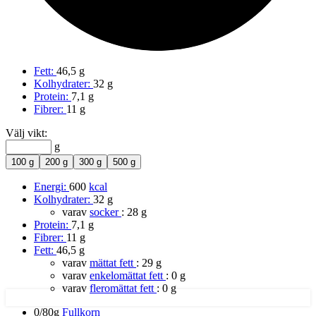
Fett:
46,5 g
Kolhydrater:
32 g
Protein:
7,1 g
Fibrer:
11 g
Välj vikt:
g
100 g
200 g
300 g
500 g
Energi:
600
kcal
Kolhydrater:
32 g
varav
socker
:
28 g
Protein:
7,1 g
Fibrer:
11 g
Fett:
46,5 g
varav
mättat fett
:
29 g
varav
enkelomättat fett
:
0 g
varav
fleromättat fett
:
0 g
0/80g
Fullkorn