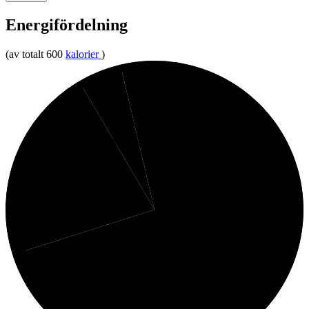
Energifördelning
(av totalt 600
kalorier
)
4%
5%
Fibrer
Protein
21%
Kolhydrater
70%
Fett