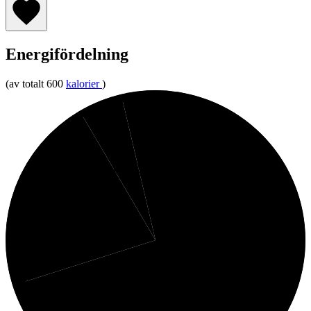
Energifördelning
(av totalt 600
kalorier
)
4%
5%
Fibrer
Protein
21%
Kolhydrater
70%
Fett