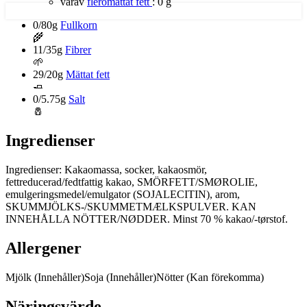
varav
fleromättat fett
:
0 g
0/80g
Fullkorn
🌾
11/35g
Fibrer
🌱
29/20g
Mättat fett
🧈
0/5.75g
Salt
🧂
Ingredienser
Ingredienser: Kakaomassa, socker, kakaosmör,
fettreducerad/fedtfattig kakao, SMÖRFETT/SMØROLIE,
emulgeringsmedel/emulgator (SOJALECITIN), arom,
SKUMMJÖLKS-/SKUMMETMÆLKSPULVER. KAN
INNEHÅLLA NÖTTER/NØDDER. Minst 70 % kakao/-tørstof.
Allergener
Mjölk
(Innehåller)
Soja
(Innehåller)
Nötter
(Kan förekomma)
Näringsvärde