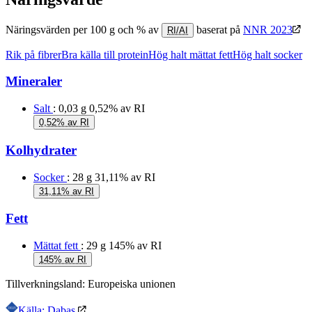
Näringsvärden per 100 g och % av
baserat på
NNR 2023
RI/AI
Rik på fibrer
Bra källa till protein
Hög halt mättat fett
Hög halt socker
Mineraler
Salt
: 0,03 g
0,52% av RI
0,52% av RI
Kolhydrater
Socker
: 28 g
31,11% av RI
31,11% av RI
Fett
Mättat fett
: 29 g
145% av RI
145% av RI
Tillverkningsland:
Europeiska unionen
Källa: Dabas