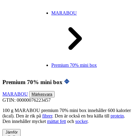
MARABOU
Premium 70% mini box
Premium 70% mini box
MARABOU
Märkesvara
GTIN: 00000076223457
100 g MARABOU premium 70% mini box innehåller 600 kalorier
(kcal). Den är rik på
fibrer
. Den är också en bra källa till
protein
.
Den innehåller mycket
mättat fett
och
socker
.
Jämför