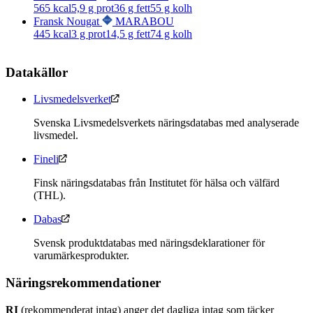
565
kcal
5,9
g prot
36
g fett
55
g kolh
Fransk Nougat
MARABOU
445
kcal
3
g prot
14,5
g fett
74
g kolh
Datakällor
Livsmedelsverket
Svenska Livsmedelsverkets näringsdatabas med analyserade
livsmedel.
Fineli
Finsk näringsdatabas från Institutet för hälsa och välfärd
(THL).
Dabas
Svensk produktdatabas med näringsdeklarationer för
varumärkesprodukter.
Näringsrekommendationer
RI
(rekommenderat intag) anger det dagliga intag som täcker