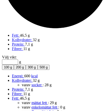
Fett:
46,5 g
Kolhydrater:
32 g
Protein:
7,1 g
Fibrer:
11 g
Välj vikt:
g
100 g
200 g
300 g
500 g
Energi:
600
kcal
Kolhydrater:
32 g
varav
socker
:
28 g
Protein:
7,1 g
Fibrer:
11 g
Fett:
46,5 g
varav
mättat fett
:
29 g
varav
enkelomättat fett
:
0 g