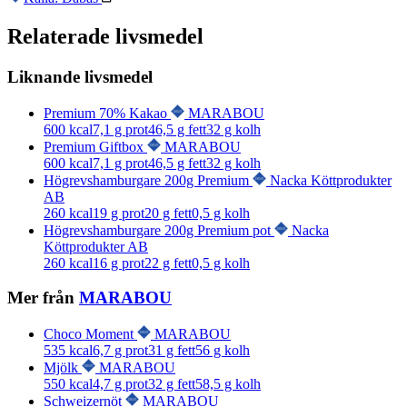
Relaterade livsmedel
Liknande livsmedel
Premium 70% Kakao
MARABOU
600
kcal
7,1
g prot
46,5
g fett
32
g kolh
Premium Giftbox
MARABOU
600
kcal
7,1
g prot
46,5
g fett
32
g kolh
Högrevshamburgare 200g Premium
Nacka Köttprodukter
AB
260
kcal
19
g prot
20
g fett
0,5
g kolh
Högrevshamburgare 200g Premium pot
Nacka
Köttprodukter AB
260
kcal
16
g prot
22
g fett
0,5
g kolh
Mer från
MARABOU
Choco Moment
MARABOU
535
kcal
6,7
g prot
31
g fett
56
g kolh
Mjölk
MARABOU
550
kcal
4,7
g prot
32
g fett
58,5
g kolh
Schweizernöt
MARABOU