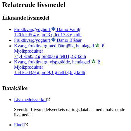
Relaterade livsmedel
Liknande livsmedel
Fruktkvarg/yoghurt
Danio Vanilj
120
kcal
5,4
g prot
3
g fett
17,8
g kolh
Fruktkvarg/yoghurt
Danio Blåbär
Kvarg, fruktkvarg med lättmjölk, hemlagad
🥛
Mjölkprodukter
74,4
kcal
5,2
g prot
0,6
g fett
11,2
g kolh
Kvarg, fruktkvarg, vispgrädde, hemlagad
🥛
Mjölkprodukter
154
kcal
3,9
g prot
9,1
g fett
13,6
g kolh
Datakällor
Livsmedelsverket
Svenska Livsmedelsverkets näringsdatabas med analyserade
livsmedel.
Fineli