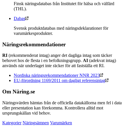
Finsk näringsdatabas från Institutet för hälsa och välfärd
(THL).
Dabas
Svensk produktdatabas med näringsdeklarationer för
varumärkesprodukter.
Näringsrekommendationer
RI
(rekommenderat intag) anger det dagliga intag som täcker
behovet hos de flesta i en befolkningsgrupp.
AI
(adekvat intag)
används när underlaget inte räcker för att fastställa ett RI.
Nordiska näringsrekommendationer NNR 2023
EU-förordning 1169/2011 om dagligt referensintag
Om Näring.se
Näringsvärden hämtas från de officiella datakällorna men fel i data
eller presentation kan förekomma. Kontrollera alltid mot
ursprungskällan vid behov.
Kategorier
Näringsämnen
Varumärken