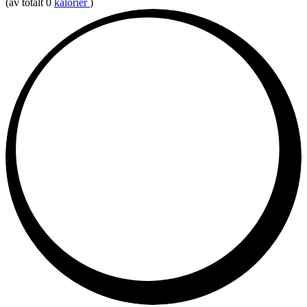
(av totalt 0
kalorier
)