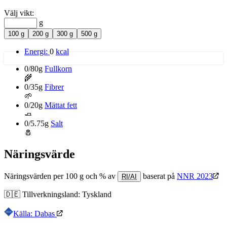
Välj vikt:
g
100 g
200 g
300 g
500 g
Energi:
0
kcal
0/80g
Fullkorn
🌾
0/35g
Fibrer
🌱
0/20g
Mättat fett
🧈
0/5.75g
Salt
🧂
Näringsvärde
Näringsvärden per 100 g och % av
baserat på
NNR 2023
RI/AI
🇩🇪
Tillverkningsland:
Tyskland
Källa: Dabas