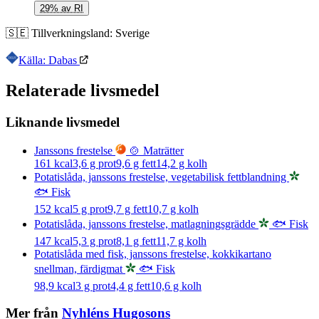
29% av RI
🇸🇪
Tillverkningsland:
Sverige
Källa: Dabas
Relaterade livsmedel
Liknande livsmedel
Janssons frestelse
🍲 Maträtter
161
kcal
3,6
g prot
9,6
g fett
14,2
g kolh
Potatislåda, janssons frestelse, vegetabilisk fettblandning
🐟 Fisk
152
kcal
5
g prot
9,7
g fett
10,7
g kolh
Potatislåda, janssons frestelse, matlagningsgrädde
🐟 Fisk
147
kcal
5,3
g prot
8,1
g fett
11,7
g kolh
Potatislåda med fisk, janssons frestelse, kokkikartano
snellman, färdigmat
🐟 Fisk
98,9
kcal
3
g prot
4,4
g fett
10,6
g kolh
Mer från
Nyhléns Hugosons