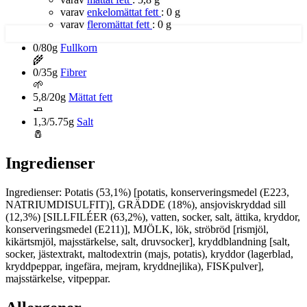
varav
enkelomättat fett
:
0 g
varav
fleromättat fett
:
0 g
0/80g
Fullkorn
🌾
0/35g
Fibrer
🌱
5,8/20g
Mättat fett
🧈
1,3/5.75g
Salt
🧂
Ingredienser
Ingredienser: Potatis (53,1%) [potatis, konserveringsmedel (E223,
NATRIUMDISULFIT)], GRÄDDE (18%), ansjoviskryddad sill
(12,3%) [SILLFILÉER (63,2%), vatten, socker, salt, ättika, kryddor,
konserveringsmedel (E211)], MJÖLK, lök, ströbröd [rismjöl,
kikärtsmjöl, majsstärkelse, salt, druvsocker], kryddblandning [salt,
socker, jästextrakt, maltodextrin (majs, potatis), kryddor (lagerblad,
kryddpeppar, ingefära, mejram, kryddnejlika), FISKpulver],
majsstärkelse, vitpeppar.