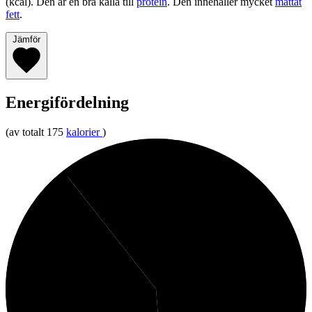
(kcal). Den är en bra källa till
protein
. Den innehåller mycket
mättat
fett
.
Jämför
Energifördelning
(av totalt 175
kalorier
)
11%
Protein
49%
Fett
41%