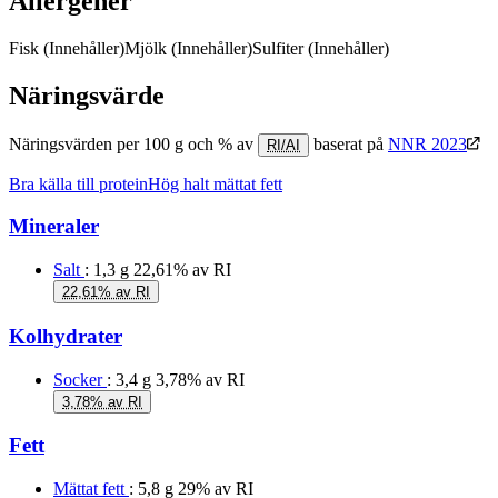
Allergener
Fisk
(Innehåller)
Mjölk
(Innehåller)
Sulfiter
(Innehåller)
Näringsvärde
Näringsvärden per 100 g och % av
baserat på
NNR 2023
RI/AI
Bra källa till protein
Hög halt mättat fett
Mineraler
Salt
: 1,3 g
22,61% av RI
22,61% av RI
Kolhydrater
Socker
: 3,4 g
3,78% av RI
3,78% av RI
Fett
Mättat fett
: 5,8 g
29% av RI