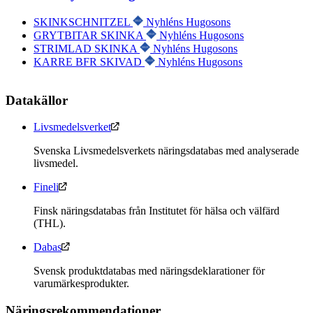
SKINKSCHNITZEL
Nyhléns Hugosons
GRYTBITAR SKINKA
Nyhléns Hugosons
STRIMLAD SKINKA
Nyhléns Hugosons
KARRE BFR SKIVAD
Nyhléns Hugosons
Datakällor
Livsmedelsverket
Svenska Livsmedelsverkets näringsdatabas med analyserade
livsmedel.
Fineli
Finsk näringsdatabas från Institutet för hälsa och välfärd
(THL).
Dabas
Svensk produktdatabas med näringsdeklarationer för
varumärkesprodukter.
Näringsrekommendationer