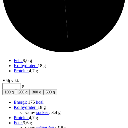
Kolhydrater
Fett:
9,6 g
Kolhydrater:
18 g
Protein:
4,7 g
Välj vikt:
g
100 g
200 g
300 g
500 g
Energi:
175
kcal
Kolhydrater:
18 g
varav
socker
:
3,4 g
Protein:
4,7 g
Fett:
9,6 g
varav
mättat fett
:
5,8 g