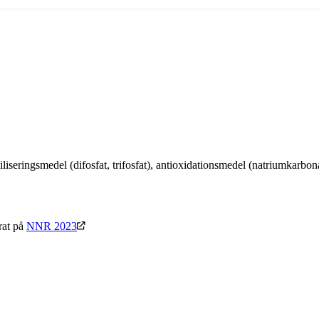
iliseringsmedel (difosfat, trifosfat), antioxidationsmedel (natriumkarbo
rat på
NNR 2023