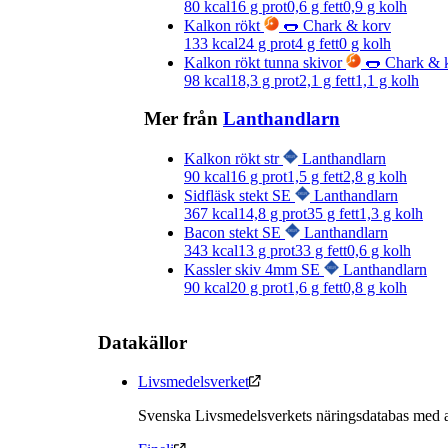
80
kcal
16
g prot
0,6
g fett
0,9
g kolh
Kalkon rökt
🌭 Chark & korv
133
kcal
24
g prot
4
g fett
0
g kolh
Kalkon rökt tunna skivor
🌭 Chark & 
98
kcal
18,3
g prot
2,1
g fett
1,1
g kolh
Mer från
Lanthandlarn
Kalkon rökt str
Lanthandlarn
90
kcal
16
g prot
1,5
g fett
2,8
g kolh
Sidfläsk stekt SE
Lanthandlarn
367
kcal
14,8
g prot
35
g fett
1,3
g kolh
Bacon stekt SE
Lanthandlarn
343
kcal
13
g prot
33
g fett
0,6
g kolh
Kassler skiv 4mm SE
Lanthandlarn
90
kcal
20
g prot
1,6
g fett
0,8
g kolh
Datakällor
Livsmedelsverket
Svenska Livsmedelsverkets näringsdatabas med a