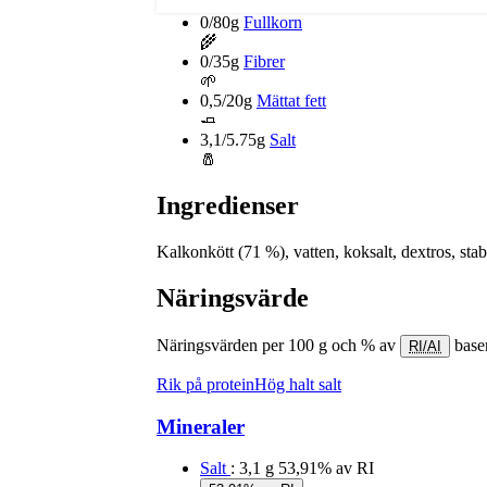
0/80g
Fullkorn
🌾
0/35g
Fibrer
🌱
0,5/20g
Mättat fett
🧈
3,1/5.75g
Salt
🧂
Ingredienser
Kalkonkött (71 %), vatten, koksalt, dextros, stab
Näringsvärde
Näringsvärden per 100 g och % av
base
RI/AI
Rik på protein
Hög halt salt
Mineraler
Salt
: 3,1 g
53,91% av RI