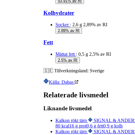
53,91% av RI
Kolhydrater
Socker
: 2,6 g
2,89% av RI
2,89% av RI
Fett
Mättat fett
: 0,5 g
2,5% av RI
2,5% av RI
🇸🇪
Tillverkningsland:
Sverige
Källa: Dabas
Relaterade livsmedel
Liknande livsmedel
Kalkon rökt tärn
SIGNAL & ANDE
80
kcal
16
g prot
0,6
g fett
0,9
g kolh
Kalkon rökt tärn
SIGNAL & ANDE