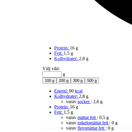
Protein:
16 g
Fett:
1,5 g
Kolhydrater:
2,8 g
Välj vikt:
g
100 g
200 g
300 g
500 g
Energi:
90
kcal
Kolhydrater:
2,8 g
varav
socker
:
2,6 g
Protein:
16 g
Fett:
1,5 g
varav
mättat fett
:
0,5 g
varav
enkelomättat fett
:
0 g
varav
fleromättat fett
:
0 g