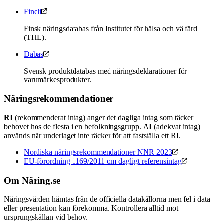
Fineli
Finsk näringsdatabas från Institutet för hälsa och välfärd
(THL).
Dabas
Svensk produktdatabas med näringsdeklarationer för
varumärkesprodukter.
Näringsrekommendationer
RI
(rekommenderat intag) anger det dagliga intag som täcker
behovet hos de flesta i en befolkningsgrupp.
AI
(adekvat intag)
används när underlaget inte räcker för att fastställa ett RI.
Nordiska näringsrekommendationer NNR 2023
EU-förordning 1169/2011 om dagligt referensintag
Om Näring.se
Näringsvärden hämtas från de officiella datakällorna men fel i data
eller presentation kan förekomma. Kontrollera alltid mot
ursprungskällan vid behov.