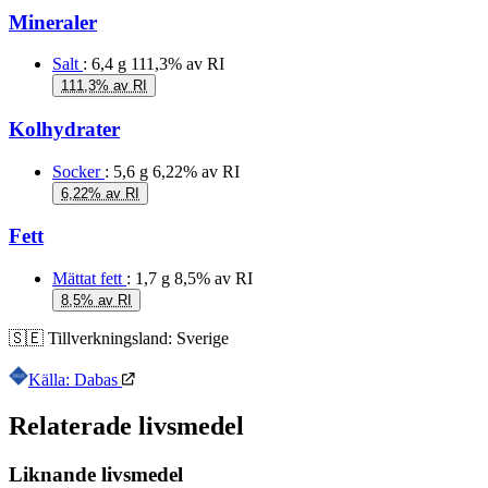
Mineraler
Salt
: 6,4 g
111,3% av RI
111,3% av RI
Kolhydrater
Socker
: 5,6 g
6,22% av RI
6,22% av RI
Fett
Mättat fett
: 1,7 g
8,5% av RI
8,5% av RI
🇸🇪
Tillverkningsland:
Sverige
Källa: Dabas
Relaterade livsmedel
Liknande livsmedel