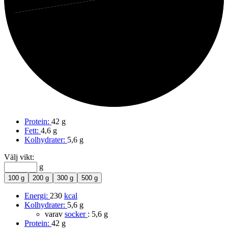
72%
Protein
Protein:
42 g
Fett:
4,6 g
Kolhydrater:
5,6 g
Välj vikt:
g
100 g
200 g
300 g
500 g
Energi:
230
kcal
Kolhydrater:
5,6 g
varav
socker
:
5,6 g
Protein:
42 g