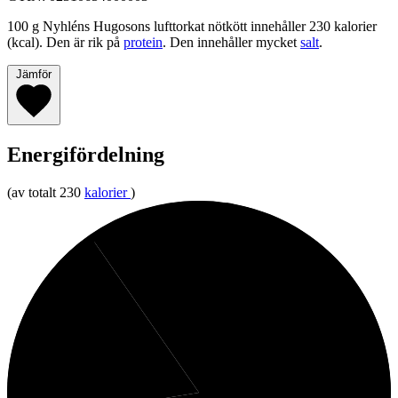
100 g Nyhléns Hugosons lufttorkat nötkött innehåller 230 kalorier
(kcal). Den är rik på
protein
. Den innehåller mycket
salt
.
Jämför
Energifördelning
(av totalt 230
kalorier
)
10%
Kolhydrater
18%
Fett