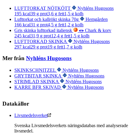
LUFTTORKAT NÖTKÖTT
Nyhléns Hugosons
195
kcal
39
g prot
3,6
g fett
1,5
g kolh
Lufttorkat och kallrökt skinka 70g
Hemgården
166
kcal
31
g prot
4,5
g fett
1,2
g kolh
Gris skinka lufttorkad italiensk
🌭 Chark & korv
245
kcal
31,9
g prot
12,4
g fett
1,5
g kolh
LUFTTORKAD SKINKA
Nyhléns Hugosons
297
kcal
29
g prot
19
g fett
1,7
g kolh
Mer från
Nyhléns Hugosons
SKINKSCHNITZEL
Nyhléns Hugosons
GRYTBITAR SKINKA
Nyhléns Hugosons
STRIMLAD SKINKA
Nyhléns Hugosons
KARRE BFR SKIVAD
Nyhléns Hugosons
Datakällor
Livsmedelsverket
Svenska Livsmedelsverkets näringsdatabas med analyserade
livsmedel.