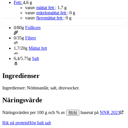
Fett:
4,6 g
varav
mättat fett
:
1,7 g
varav
enkelomättat fett
:
0 g
varav
fleromättat fett
:
0 g
0/80g
Fullkorn
🌾
0/35g
Fibrer
🌱
1,7/20g
Mättat fett
🧈
6,4/5.75g
Salt
🧂
Ingredienser
Ingredienser: Nötinnanlår, salt, druvsocker.
Näringsvärde
Näringsvärden per 100 g och % av
baserat på
NNR 2023
RI/AI
Rik på protein
Hög halt salt