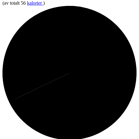
(av totalt 56
kalorier
)
32%
Fett
68%
Protein