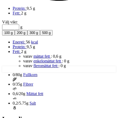
Protein:
9,5 g
Fett:
2 g
Välj vikt:
g
100 g
200 g
300 g
500 g
Energi:
56
kcal
Protein:
9,5 g
Fett:
2 g
varav
mättat fett
:
0,6 g
varav
enkelomättat fett
:
0 g
varav
fleromättat fett
:
0 g
0/80g
Fullkorn
🌾
0/35g
Fibrer
🌱
0,6/20g
Mättat fett
🧈
0,2/5.75g
Salt
🧂