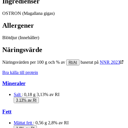
Ingredienser
OSTRON (Magallana gigas)
Allergener
Blötdjur
(Innehåller)
Näringsvärde
Näringsvärden per 100 g och % av
baserat på
NNR 2023
RI/AI
Bra källa till protein
Mineraler
Salt
: 0,18 g
3,13% av RI
3,13% av RI
Fett
Mättat fett
: 0,56 g
2,8% av RI