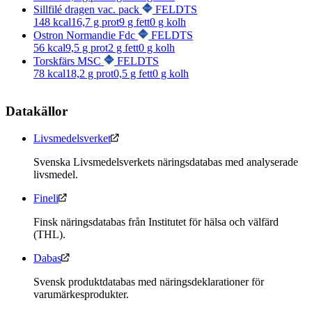
Sillfilé dragen vac. pack
FELDTS
148
kcal
16,7
g prot
9
g fett
0
g kolh
Ostron Normandie Fdc
FELDTS
56
kcal
9,5
g prot
2
g fett
0
g kolh
Torskfärs MSC
FELDTS
78
kcal
18,2
g prot
0,5
g fett
0
g kolh
Datakällor
Livsmedelsverket
Svenska Livsmedelsverkets näringsdatabas med analyserade
livsmedel.
Fineli
Finsk näringsdatabas från Institutet för hälsa och välfärd
(THL).
Dabas
Svensk produktdatabas med näringsdeklarationer för
varumärkesprodukter.