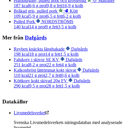
Hamburgare, pulled pork och krossemla
🍲 Maträtter
187
kcal
6,6
g prot
9,8
g fett
16,9
g kolh
Bråkad gris, pulled pork
🥩 Kött
109
kcal
5,9
g prot
6,5
g fett
6,2
g kolh
Pulled Pork
NORDSTRÖMS
140
kcal
14
g prot
9
g fett
3,5
g kolh
Mer från
Dafgårds
Revben knäckta långbakade
Dafgårds
198
kcal
18
g prot
14
g fett
1,5
g kolh
Falukorv i skivor SE KV
Dafgårds
251
kcal
8,2
g prot
22
g fett
4
g kolh
Kalkonbröst lättrimmat kokt skivat
Dafgårds
110
kcal
21
g prot
2,7
g fett
0,6
g kolh
Köttkorv kokt skivad 20g FV
Dafgårds
290
kcal
9,5
g prot
28
g fett
1,5
g kolh
Datakällor
Livsmedelsverket
Svenska Livsmedelsverkets näringsdatabas med analyserade
livsmedel.