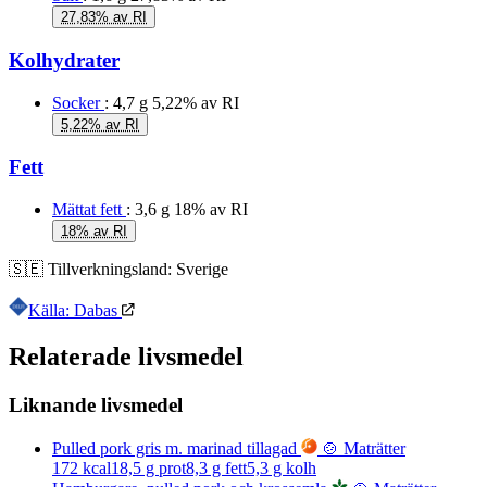
27,83% av RI
Kolhydrater
Socker
: 4,7 g
5,22% av RI
5,22% av RI
Fett
Mättat fett
: 3,6 g
18% av RI
18% av RI
🇸🇪
Tillverkningsland:
Sverige
Källa: Dabas
Relaterade livsmedel
Liknande livsmedel
Pulled pork gris m. marinad tillagad
🍲 Maträtter
172
kcal
18,5
g prot
8,3
g fett
5,3
g kolh