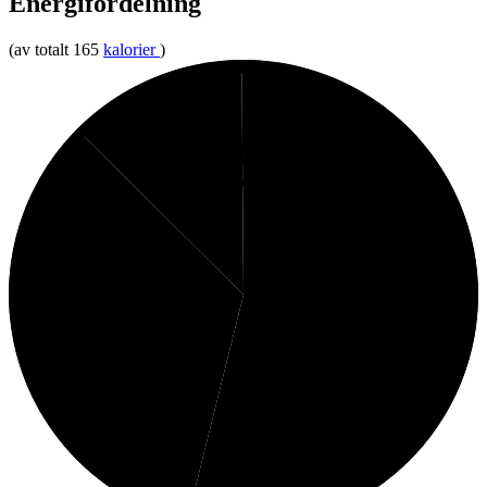
Energifördelning
(av totalt 165
kalorier
)
0%
12%
Fibrer
Kolhydrater
54%
34%
Fett
Protein