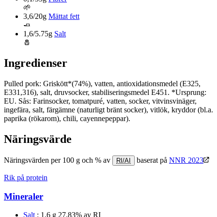
🌱
3,6/20g
Mättat fett
🧈
1,6/5.75g
Salt
🧂
Ingredienser
Pulled pork: Griskött*(74%), vatten, antioxidationsmedel (E325,
E331,316), salt, druvsocker, stabiliseringsmedel E451. *Ursprung:
EU. Sås: Farinsocker, tomatpuré, vatten, socker, vitvinsvinäger,
ingefära, salt, färgämne (naturligt bränt socker), vitlök, kryddor (bl.a.
paprika (rökarom), chili, cayennepeppar).
Näringsvärde
Näringsvärden per 100 g och % av
baserat på
NNR 2023
RI/AI
Rik på protein
Mineraler
Salt
: 1,6 g
27,83% av RI