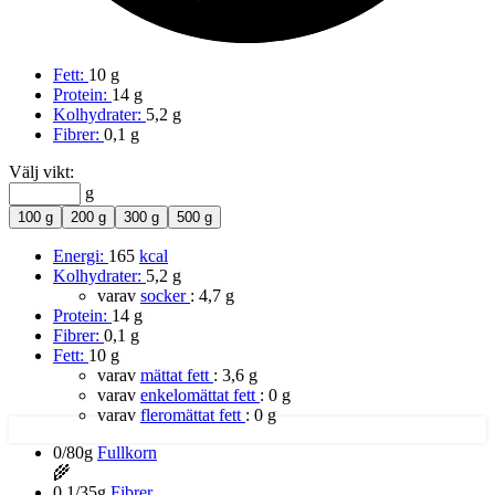
Fett:
10 g
Protein:
14 g
Kolhydrater:
5,2 g
Fibrer:
0,1 g
Välj vikt:
g
100 g
200 g
300 g
500 g
Energi:
165
kcal
Kolhydrater:
5,2 g
varav
socker
:
4,7 g
Protein:
14 g
Fibrer:
0,1 g
Fett:
10 g
varav
mättat fett
:
3,6 g
varav
enkelomättat fett
:
0 g
varav
fleromättat fett
:
0 g
0/80g
Fullkorn
🌾
0,1/35g
Fibrer