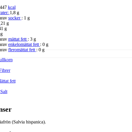
447
kcal
ater:
1,8 g
arav
socker
:
1 g
21 g
41 g
 g
arav
mättat fett
:
3 g
arav
enkelomättat fett
:
0 g
arav
fleromättat fett
:
0 g
ullkorn
Fibrer
ättat fett
Salt
nser
afrön (Salvia hispanica).