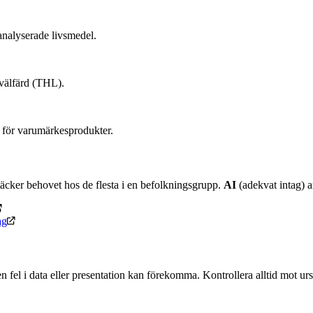
nalyserade livsmedel.
 välfärd (THL).
 för varumärkesprodukter.
äcker behovet hos de flesta i en befolkningsgrupp.
AI
(adekvat intag) an
ag
n fel i data eller presentation kan förekomma. Kontrollera alltid mot u