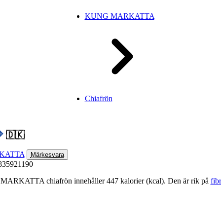
KUNG MARKATTA
Chiafrön
🇩🇰
KATTA
Märkesvara
835921190
RKATTA chiafrön innehåller 447 kalorier (kcal). Den är rik på
fib