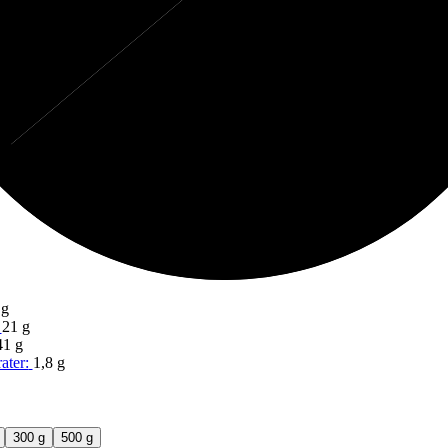
64%
Fett
 g
21 g
41 g
ater:
1,8 g
300 g
500 g