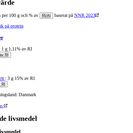
värde
 per 100 g och % av
baserat på
NNR 2023
RI/AI
ik på protein
er
: 1 g
1,11% av RI
av RI
ett
: 3 g
15% av RI
 RI
ningsland:
Danmark
as
de livsmedel
ivsmedel