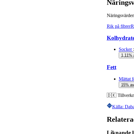
Närings
Näringsvärden
Rik på fibrer
R
Kolhydrat
Socker
1,11% 
Fett
Mättat f
15% av
🇩🇰
Tillverk
Källa: Dab
Relatera
Liknande l