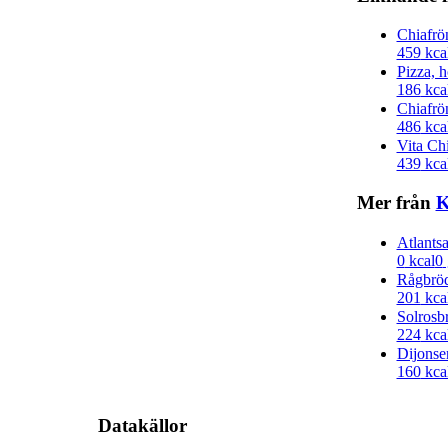
Chiafr
459
kca
Pizza, 
186
kca
Chiafr
486
kca
Vita Ch
439
kca
Mer från
Atlantsa
0
kcal
0
Rågbrö
201
kca
Solrosb
224
kca
Dijons
160
kca
Datakällor