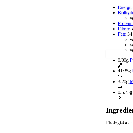
Energi:
Kolhydr
v
Protein:
Fibrer:
Fett:
34
v
v
v
0/80g
F
🌾
41/35g
🌱
3/20g
M
🧈
0/5.75g
🧂
Ingredie
Ekologiska chi