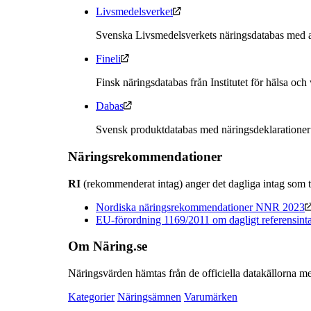
Livsmedelsverket
Svenska Livsmedelsverkets näringsdatabas med a
Fineli
Finsk näringsdatabas från Institutet för hälsa och
Dabas
Svensk produktdatabas med näringsdeklarationer
Näringsrekommendationer
RI
(rekommenderat intag) anger det dagliga intag som t
Nordiska näringsrekommendationer NNR 2023
EU-förordning 1169/2011 om dagligt referensint
Om Näring.se
Näringsvärden hämtas från de officiella datakällorna me
Kategorier
Näringsämnen
Varumärken