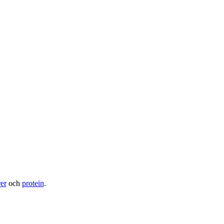
rer
och
protein
.