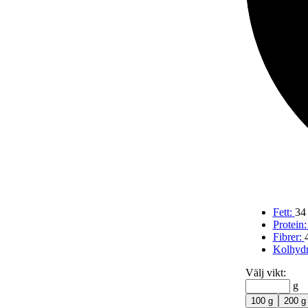
Fett:
34
Protein:
Fibrer:
Kolhydr
Välj vikt:
g
100 g
200 g