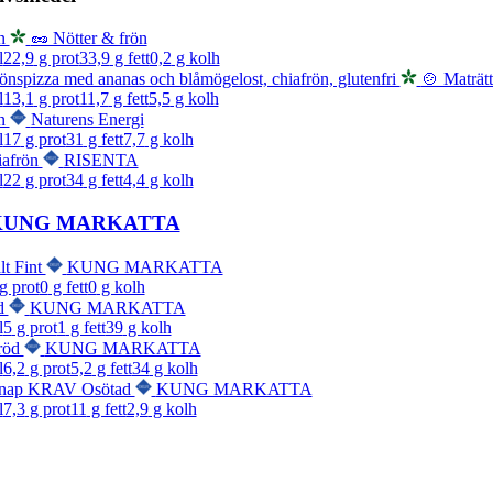
ön
🥜 Nötter & frön
l
22,9
g prot
33,9
g fett
0,2
g kolh
hönspizza med ananas och blåmögelost, chiafrön, glutenfri
🍲 Maträtt
l
13,1
g prot
11,7
g fett
5,5
g kolh
ön
Naturens Energi
l
17
g prot
31
g fett
7,7
g kolh
iafrön
RISENTA
l
22
g prot
34
g fett
4,4
g kolh
KUNG MARKATTA
lt Fint
KUNG MARKATTA
g prot
0
g fett
0
g kolh
d
KUNG MARKATTA
l
5
g prot
1
g fett
39
g kolh
röd
KUNG MARKATTA
l
6,2
g prot
5,2
g fett
34
g kolh
enap KRAV Osötad
KUNG MARKATTA
l
7,3
g prot
11
g fett
2,9
g kolh