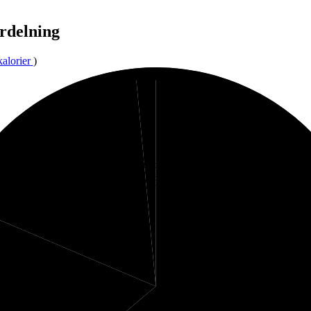
rdelning
kalorier
)
2%
Kolhydrater
17%
Fibrer
18%
Protein