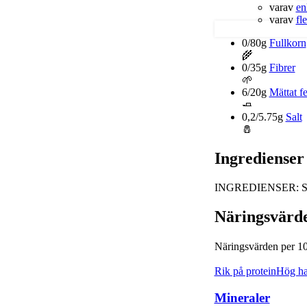
varav
en
varav
fl
0/80g
Fullkorn
🌾
0/35g
Fibrer
🌱
6/20g
Mättat fe
🧈
0,2/5.75g
Salt
🧂
Ingredienser
INGREDIENSER: Sve
Näringsvärd
Näringsvärden per 1
Rik på protein
Hög hal
Mineraler