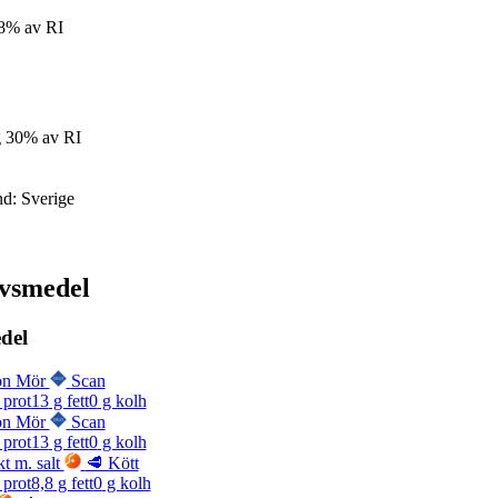
8% av RI
g
30% av RI
nd:
Sverige
ivsmedel
del
on Mör
Scan
 prot
13
g fett
0
g kolh
on Mör
Scan
 prot
13
g fett
0
g kolh
t m. salt
🥩 Kött
 prot
8,8
g fett
0
g kolh