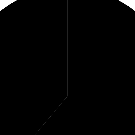
39%
Protein
61%
Fett