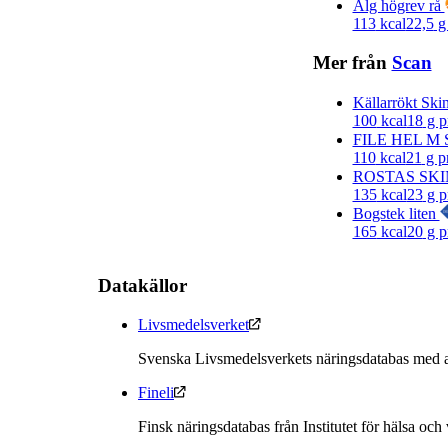
Älg högrev rå
113
kcal
22,5
g 
Mer från
Scan
Källarrökt Sk
100
kcal
18
g p
FILE HEL M
110
kcal
21
g p
ROSTAS SK
135
kcal
23
g p
Bogstek liten
165
kcal
20
g p
Datakällor
Livsmedelsverket
Svenska Livsmedelsverkets näringsdatabas med a
Fineli
Finsk näringsdatabas från Institutet för hälsa och