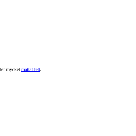
ller mycket
mättat fett
.