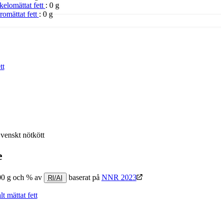
kelomättat fett
:
0 g
eromättat fett
:
0 g
tt
nskt nötkött
e
00 g och % av
baserat på
NNR 2023
RI/AI
t mättat fett