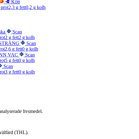
🥩 Kött
prot
2,3
g fett
0,2
g kolh
inka
Scan
rot
2
g fett
2
g kolh
 STRÄNG
Scan
rot
2,6
g fett
0
g kolh
INN VAC
Scan
rot
5
g fett
0
g kolh
Scan
rot
3
g fett
0
g kolh
nalyserade livsmedel.
 välfärd (THL).