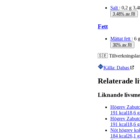
Salt
: 0,2 g
3,4
3,48% av RI
Fett
Mättat fett
: 6 
30% av RI
🇸🇪
Tillverkningsla
Källa: Dabas
Relaterade l
Liknande livsme
Högrev Zabut
191
kcal
18,6
g
Högrev Zabut
191
kcal
18,6
g
Nöt högrev kok
184
kcal
26,1
g