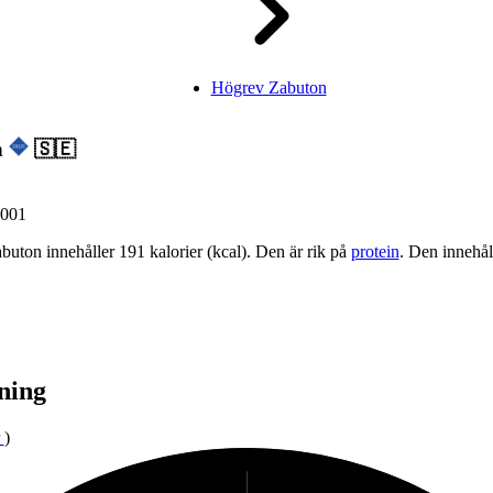
Högrev Zabuton
n
🇸🇪
001
uton innehåller 191 kalorier (kcal). Den är rik på
protein
. Den innehå
ning
)