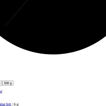
g
500 g
al
ttat fett
:
6 g