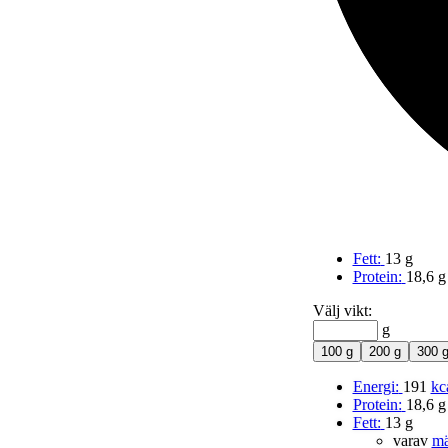
Fett:
13 g
Protein:
18,6 g
Välj vikt:
g
100 g
200 g
300 
Energi:
191
kc
Protein:
18,6 g
Fett:
13 g
varav
mä