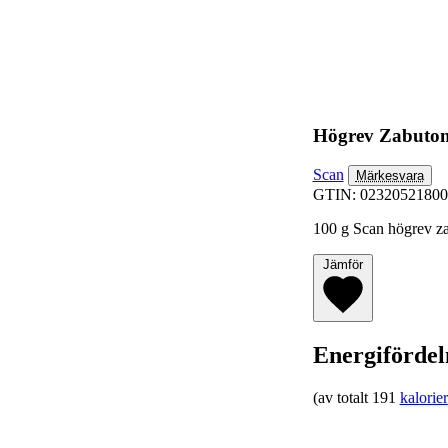
Högrev Zabuto
Scan
Märkesvara
GTIN: 02320521800
100 g Scan högrev zab
Jämför
Energifördel
(av totalt 191
kalorier