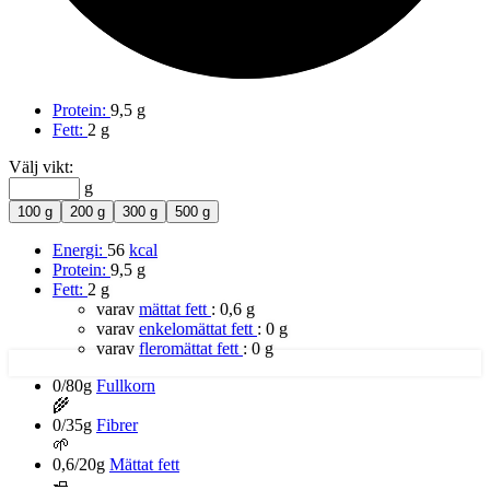
Protein:
9,5 g
Fett:
2 g
Välj vikt:
g
100 g
200 g
300 g
500 g
Energi:
56
kcal
Protein:
9,5 g
Fett:
2 g
varav
mättat fett
:
0,6 g
varav
enkelomättat fett
:
0 g
varav
fleromättat fett
:
0 g
0/80g
Fullkorn
🌾
0/35g
Fibrer
🌱
0,6/20g
Mättat fett
🧈