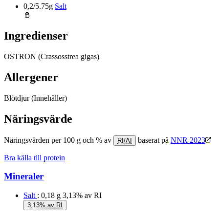
0,2/5.75g
Salt
🧂
Ingredienser
OSTRON (Crassosstrea gigas)
Allergener
Blötdjur
(Innehåller)
Näringsvärde
Näringsvärden per 100 g och % av
baserat på
NNR 2023
RI/AI
Bra källa till protein
Mineraler
Salt
: 0,18 g
3,13% av RI
3,13% av RI