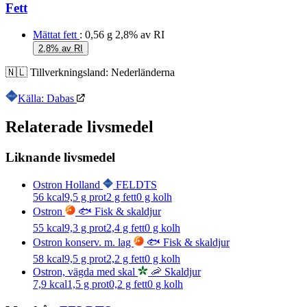
Fett
Mättat fett
: 0,56 g
2,8% av RI
2,8% av RI
🇳🇱
Tillverkningsland:
Nederländerna
Källa: Dabas
Relaterade livsmedel
Liknande livsmedel
Ostron Holland
FELDTS
56
kcal
9,5
g prot
2
g fett
0
g kolh
Ostron
🐟 Fisk & skaldjur
55
kcal
9,3
g prot
2,4
g fett
0
g kolh
Ostron konserv. m. lag
🐟 Fisk & skaldjur
58
kcal
9,5
g prot
2,2
g fett
0
g kolh
Ostron, vägda med skal
🦐 Skaldjur
7,9
kcal
1,5
g prot
0,2
g fett
0
g kolh