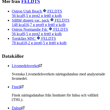
Mer från
FELDTS
Ostron Utah Beach
FELDTS
56
kcal
9,5
g prot
2
g fett
0
g kolh
Sillfilé dragen vac. pack
FELDTS
148
kcal
16,7
g prot
9
g fett
0
g kolh
Ostron Normandie Fdc
FELDTS
56
kcal
9,5
g prot
2
g fett
0
g kolh
Torskfärs MSC
FELDTS
78
kcal
18,2
g prot
0,5
g fett
0
g kolh
Datakällor
Livsmedelsverket
Svenska Livsmedelsverkets näringsdatabas med analyserade
livsmedel.
Fineli
Finsk näringsdatabas från Institutet för hälsa och välfärd
(THL).
Dabas