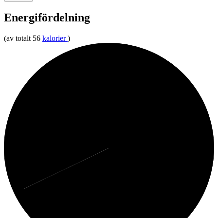
Energifördelning
(av totalt 56
kalorier
)
32%
Fett
68%
Protein