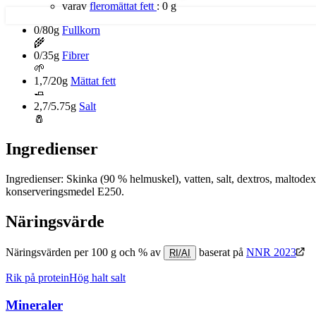
varav
fleromättat fett
:
0 g
0/80g
Fullkorn
🌾
0/35g
Fibrer
🌱
1,7/20g
Mättat fett
🧈
2,7/5.75g
Salt
🧂
Ingredienser
Ingredienser: Skinka (90 % helmuskel), vatten, salt, dextros, maltodex
konserveringsmedel E250.
Näringsvärde
Näringsvärden per 100 g och % av
baserat på
NNR 2023
RI/AI
Rik på protein
Hög halt salt
Mineraler