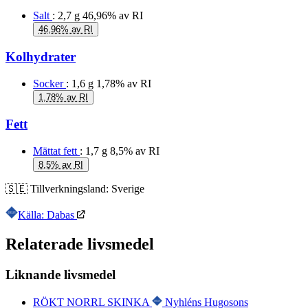
Salt
: 2,7 g
46,96% av RI
46,96% av RI
Kolhydrater
Socker
: 1,6 g
1,78% av RI
1,78% av RI
Fett
Mättat fett
: 1,7 g
8,5% av RI
8,5% av RI
🇸🇪
Tillverkningsland:
Sverige
Källa: Dabas
Relaterade livsmedel
Liknande livsmedel
RÖKT NORRL SKINKA
Nyhléns Hugosons