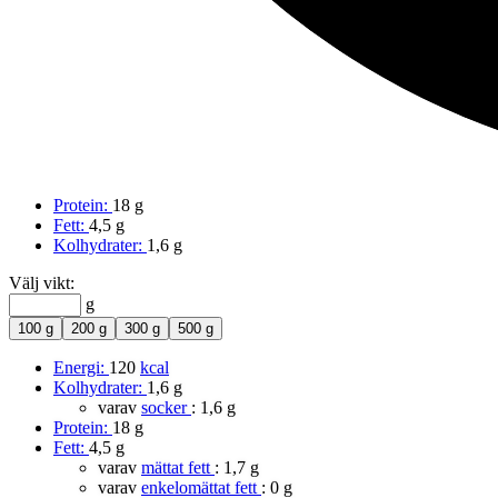
Protein:
18 g
Fett:
4,5 g
Kolhydrater:
1,6 g
Välj vikt:
g
100 g
200 g
300 g
500 g
Energi:
120
kcal
Kolhydrater:
1,6 g
varav
socker
:
1,6 g
Protein:
18 g
Fett:
4,5 g
varav
mättat fett
:
1,7 g
varav
enkelomättat fett
:
0 g