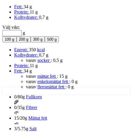
Fett:
34 g
Protein:
11 g
Kolhydrater:
0,7 g
Välj vikt:
g
100 g
200 g
300 g
500 g
Energi:
350
kcal
Kolhydrater:
0,7 g
varav
socker
:
0,5 g
Protein:
11 g
Fett:
34 g
varav
mättat fett
:
15 g
varav
enkelomättat fett
:
0 g
varav
fleromättat fett
:
0 g
0/80g
Fullkorn
🌾
0/35g
Fibrer
🌱
15/20g
Mättat fett
🧈
3/5.75g
Salt