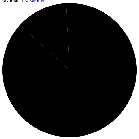
(av totalt 350
kalorier
)
1%
12%
Kolhydrater
Protein
87%
Fett