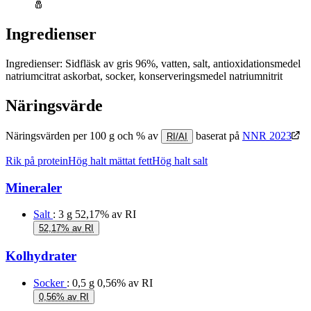
🧂
Ingredienser
Ingredienser: Sidfläsk av gris 96%, vatten, salt, antioxidationsmedel
natriumcitrat askorbat, socker, konserveringsmedel natriumnitrit
Näringsvärde
Näringsvärden per 100 g och % av
baserat på
NNR 2023
RI/AI
Rik på protein
Hög halt mättat fett
Hög halt salt
Mineraler
Salt
: 3 g
52,17% av RI
52,17% av RI
Kolhydrater
Socker
: 0,5 g
0,56% av RI
0,56% av RI