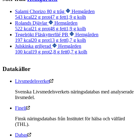
Salami Chorizo 80 g tråg
Hemgården
543
kcal
22
g prot
47
g fett
1,9
g kolh
Rolands Djävlar
Hemgården
522
kcal
21
g prot
48
g fett
1,9
g kolh
Tegelrökt Fläskytterfilé PB
Hemgården
197
kcal
20
g prot
13
g fett
0,7
g kolh
Julskinka griljerad
Hemgården
100
kcal
19
g prot
2,8
g fett
0,7
g kolh
Datakällor
Livsmedelsverket
Svenska Livsmedelsverkets näringsdatabas med analyserade
livsmedel.
Fineli
Finsk näringsdatabas från Institutet för hälsa och välfärd
(THL).
Dabas