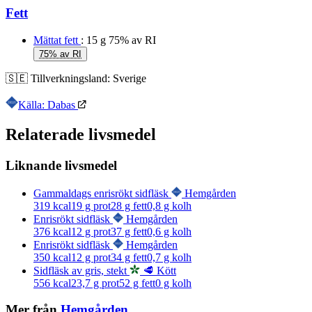
Fett
Mättat fett
: 15 g
75% av RI
75% av RI
🇸🇪
Tillverkningsland:
Sverige
Källa: Dabas
Relaterade livsmedel
Liknande livsmedel
Gammaldags enrisrökt sidfläsk
Hemgården
319
kcal
19
g prot
28
g fett
0,8
g kolh
Enrisrökt sidfläsk
Hemgården
376
kcal
12
g prot
37
g fett
0,6
g kolh
Enrisrökt sidfläsk
Hemgården
350
kcal
12
g prot
34
g fett
0,7
g kolh
Sidfläsk av gris, stekt
🥩 Kött
556
kcal
23,7
g prot
52
g fett
0
g kolh
Mer från
Hemgården