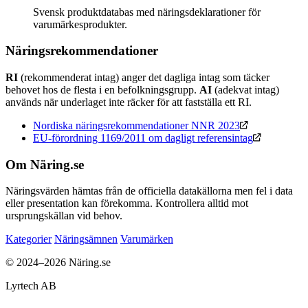
Svensk produktdatabas med näringsdeklarationer för
varumärkesprodukter.
Näringsrekommendationer
RI
(rekommenderat intag) anger det dagliga intag som täcker
behovet hos de flesta i en befolkningsgrupp.
AI
(adekvat intag)
används när underlaget inte räcker för att fastställa ett RI.
Nordiska näringsrekommendationer NNR 2023
EU-förordning 1169/2011 om dagligt referensintag
Om Näring.se
Näringsvärden hämtas från de officiella datakällorna men fel i data
eller presentation kan förekomma. Kontrollera alltid mot
ursprungskällan vid behov.
Kategorier
Näringsämnen
Varumärken
© 2024–2026 Näring.se
Lyrtech AB