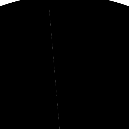
1%
Kolhydrater
16%
rotein