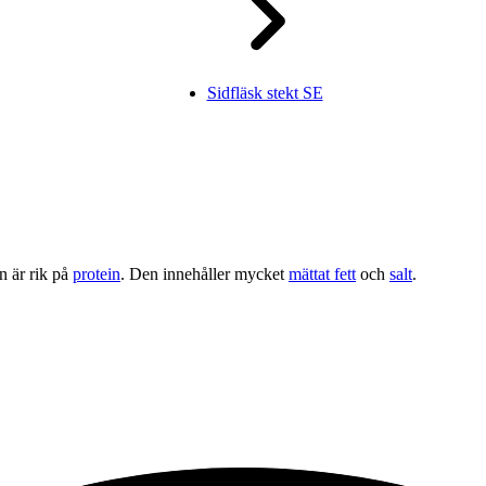
Sidfläsk stekt SE
n är rik på
protein
. Den innehåller mycket
mättat fett
och
salt
.