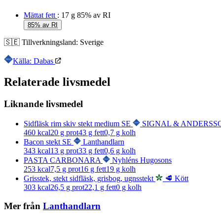
Mättat fett
: 17 g
85% av RI
85% av RI
🇸🇪
Tillverkningsland:
Sverige
Källa: Dabas
Relaterade livsmedel
Liknande livsmedel
Sidfläsk rim skiv stekt medium SE
SIGNAL & ANDERSS
460
kcal
20
g prot
43
g fett
0,7
g kolh
Bacon stekt SE
Lanthandlarn
343
kcal
13
g prot
33
g fett
0,6
g kolh
PASTA CARBONARA
Nyhléns Hugosons
253
kcal
7,5
g prot
16
g fett
19
g kolh
Grisstek, stekt sidfläsk, grisbog, ugnsstekt
🥩 Kött
303
kcal
26,5
g prot
22,1
g fett
0
g kolh
Mer från
Lanthandlarn