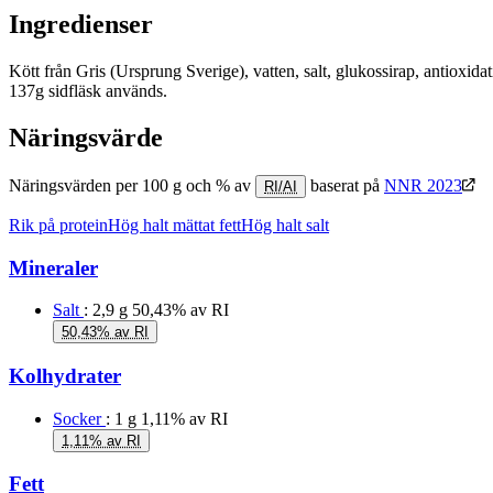
Ingredienser
Kött från Gris (Ursprung Sverige), vatten, salt, glukossirap, antioxi
137g sidfläsk används.
Näringsvärde
Näringsvärden per 100 g och % av
baserat på
NNR 2023
RI/AI
Rik på protein
Hög halt mättat fett
Hög halt salt
Mineraler
Salt
: 2,9 g
50,43% av RI
50,43% av RI
Kolhydrater
Socker
: 1 g
1,11% av RI
1,11% av RI
Fett