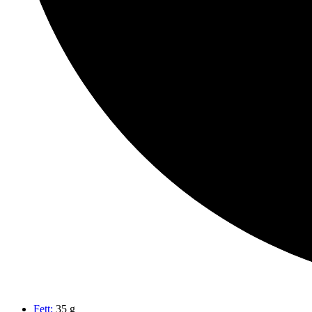
Fett:
35 g