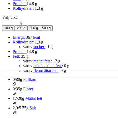
Protein:
14,8 g
Kolhydrater:
1,3 g
Välj vikt:
g
100 g
200 g
300 g
500 g
Energi:
367
kcal
Kolhydrater:
1,3 g
varav
socker
:
1 g
Protein:
14,8 g
Fett:
35 g
varav
mättat fett
:
17 g
varav
enkelomättat fett
:
0 g
varav
fleromättat fett
:
0 g
0/80g
Fullkorn
🌾
0/35g
Fibrer
🌱
17/20g
Mättat fett
🧈
2,9/5.75g
Salt
🧂