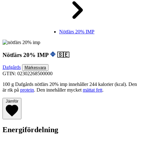
Nötfärs 20% IMP
Nötfärs 20% IMP
🇸🇪
Dafgårds
Märkesvara
GTIN: 02302268500000
100 g Dafgårds nötfärs 20% imp innehåller 244 kalorier (kcal). Den
är rik på
protein
. Den innehåller mycket
mättat fett
.
Jämför
Energifördelning