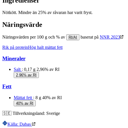
Ingredienser
Nötkött. Mindre än 25% av råvaran har varit fryst.
Näringsvärde
Näringsvärden per 100 g och % av
baserat på
NNR 2023
RI/AI
Rik på protein
Hög halt mättat fett
Mineraler
Salt
: 0,17 g
2,96% av RI
2,96% av RI
Fett
Mättat fett
: 8 g
40% av RI
40% av RI
🇸🇪
Tillverkningsland:
Sverige
Källa: Dabas