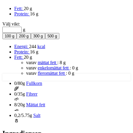
Fett:
20 g
Protein:
16 g
Välj vikt:
g
100 g
200 g
300 g
500 g
Energi:
244
kcal
Protein:
16 g
Fett:
20 g
varav
mättat fett
:
8 g
varav
enkelomättat fett
:
0 g
varav
fleromättat fett
:
0 g
0/80g
Fullkorn
🌾
0/35g
Fibrer
🌱
8/20g
Mättat fett
🧈
0,2/5.75g
Salt
🧂