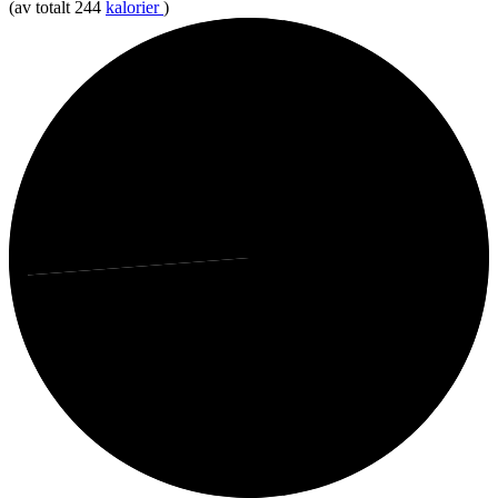
(av totalt 244
kalorier
)
26%
Protein
74%
Fett