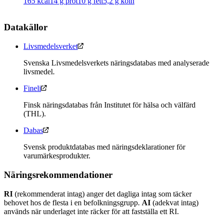
165
kcal
14
g prot
10
g fett
5,2
g kolh
Datakällor
Livsmedelsverket
Svenska Livsmedelsverkets näringsdatabas med analyserade
livsmedel.
Fineli
Finsk näringsdatabas från Institutet för hälsa och välfärd
(THL).
Dabas
Svensk produktdatabas med näringsdeklarationer för
varumärkesprodukter.
Näringsrekommendationer
RI
(rekommenderat intag) anger det dagliga intag som täcker
behovet hos de flesta i en befolkningsgrupp.
AI
(adekvat intag)
används när underlaget inte räcker för att fastställa ett RI.