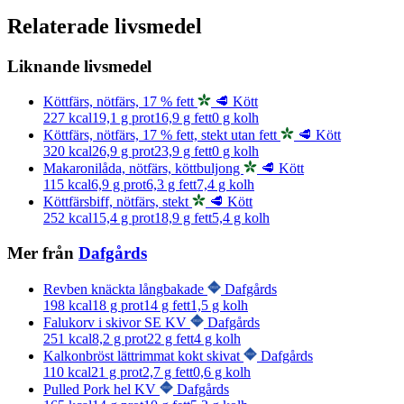
Relaterade livsmedel
Liknande livsmedel
Köttfärs, nötfärs, 17 % fett
🥩 Kött
227
kcal
19,1
g prot
16,9
g fett
0
g kolh
Köttfärs, nötfärs, 17 % fett, stekt utan fett
🥩 Kött
320
kcal
26,9
g prot
23,9
g fett
0
g kolh
Makaronilåda, nötfärs, köttbuljong
🥩 Kött
115
kcal
6,9
g prot
6,3
g fett
7,4
g kolh
Köttfärsbiff, nötfärs, stekt
🥩 Kött
252
kcal
15,4
g prot
18,9
g fett
5,4
g kolh
Mer från
Dafgårds
Revben knäckta långbakade
Dafgårds
198
kcal
18
g prot
14
g fett
1,5
g kolh
Falukorv i skivor SE KV
Dafgårds
251
kcal
8,2
g prot
22
g fett
4
g kolh
Kalkonbröst lättrimmat kokt skivat
Dafgårds
110
kcal
21
g prot
2,7
g fett
0,6
g kolh
Pulled Pork hel KV
Dafgårds