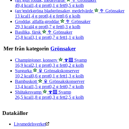
(arc)ljus rotsak, medelvärde
🥦 Grönsaker
49,4
kcal
1,4
g prot
0,1
g fett
9,5
g kolh
(arc)mörkgröna bladgrönsaker, medelvärde
🥦 Grönsaker
13
kcal
1,4
g prot
0,4
g fett
0,6
g kolh
Groddar, alfalfa-groddar
🥦 Grönsaker
29,3
kcal
4
g prot
0,7
g fett
0,3
g kolh
Basilika, färsk
🥦 Grönsaker
25,8
kcal
3,1
g prot
0,7
g fett
1,1
g kolh
Mer från kategorin
Grönsaker
Champinjoner, konserv
🍄‍🟫 Svamp
16,9
kcal
2,1
g prot
0,3
g fett
0,2
g kolh
Surgurka
🥫 Grönsakskonserver
10,2
kcal
0,6
g prot
0,1
g fett
1,3
g kolh
Bambuskott
🥫 Grönsakskonserver
13,4
kcal
1,5
g prot
0,2
g fett
0,7
g kolh
Shiitakesvamp
🍄‍🟫 Svamp
26,5
kcal
1,8
g prot
0,3
g fett
2,5
g kolh
Datakällor
Livsmedelsverket