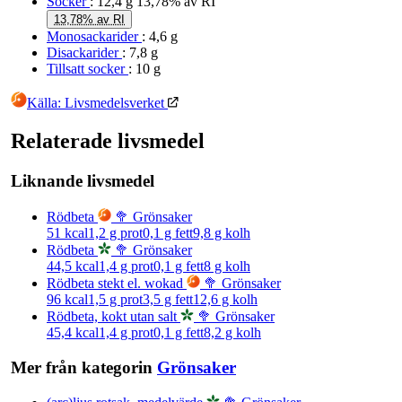
Socker
: 12,4 g
13,78% av RI
13,78% av RI
Monosackarider
: 4,6 g
Disackarider
: 7,8 g
Tillsatt socker
: 10 g
Källa: Livsmedelsverket
Relaterade livsmedel
Liknande livsmedel
Rödbeta
🥦 Grönsaker
51
kcal
1,2
g prot
0,1
g fett
9,8
g kolh
Rödbeta
🥦 Grönsaker
44,5
kcal
1,4
g prot
0,1
g fett
8
g kolh
Rödbeta stekt el. wokad
🥦 Grönsaker
96
kcal
1,5
g prot
3,5
g fett
12,6
g kolh
Rödbeta, kokt utan salt
🥦 Grönsaker
45,4
kcal
1,4
g prot
0,1
g fett
8,2
g kolh
Mer från kategorin
Grönsaker