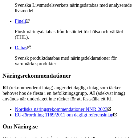
Svenska Livsmedelsverkets näringsdatabas med analyserade
livsmedel.
Fineli
Finsk näringsdatabas från Institutet för hälsa och välfärd
(THL).
Dabas
Svensk produktdatabas med näringsdeklarationer för
varumärkesprodukter.
Näringsrekommendationer
RI
(rekommenderat intag) anger det dagliga intag som täcker
behovet hos de flesta i en befolkningsgrupp.
AI
(adekvat intag)
används när underlaget inte räcker för att fastställa ett RI.
Nordiska näringsrekommendationer NNR 2023
EU-förordning 1169/2011 om dagligt referensintag
Om Näring.se