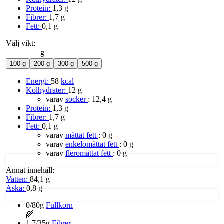
Protein:
1,3 g
Fibrer:
1,7 g
Fett:
0,1 g
Välj vikt:
g
100 g
200 g
300 g
500 g
Energi:
58
kcal
Kolhydrater:
12 g
varav
socker
:
12,4 g
Protein:
1,3 g
Fibrer:
1,7 g
Fett:
0,1 g
varav
mättat fett
:
0 g
varav
enkelomättat fett
:
0 g
varav
fleromättat fett
:
0 g
Annat innehåll:
Vatten:
84,1 g
Aska:
0,8 g
0/80g
Fullkorn
🌾
1,7/35g
Fibrer