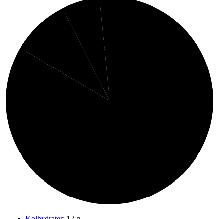
2%
6%
Fett
Fibrer
9%
Protein
83%
Kolhydrater
Kolhydrater:
12 g