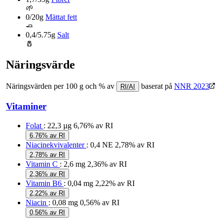
🌱
0/20g
Mättat fett
🧈
0,4/5.75g
Salt
🧂
Näringsvärde
Näringsvärden per 100 g och % av
baserat på
NNR 2023
RI/AI
Vitaminer
Folat
: 22,3 µg
6,76% av RI
6,76% av RI
Niacinekvivalenter
: 0,4 NE
2,78% av RI
2,78% av RI
Vitamin C
: 2,6 mg
2,36% av RI
2,36% av RI
Vitamin B6
: 0,04 mg
2,22% av RI
2,22% av RI
Niacin
: 0,08 mg
0,56% av RI
0,56% av RI