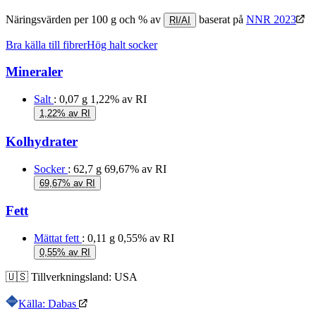
Näringsvärden per 100 g och % av
baserat på
NNR 2023
RI/AI
Bra källa till fibrer
Hög halt socker
Mineraler
Salt
: 0,07 g
1,22% av RI
1,22% av RI
Kolhydrater
Socker
: 62,7 g
69,67% av RI
69,67% av RI
Fett
Mättat fett
: 0,11 g
0,55% av RI
0,55% av RI
🇺🇸
Tillverkningsland:
USA
Källa: Dabas