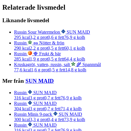
Relaterade livsmedel
Liknande livsmedel
Russin Sour Watermelon
SUN MAID
295
kcal
3,2
g prot
0,6
g fett
76,9
g kolh
Russin
🥜 Nötter & frön
290
kcal
2,2
g prot
0,5
g fett
60,1
g kolh
Russin
🍓 Frukt & bär
285
kcal
1,9
g prot
0,5
g fett
64,4
g kolh
Kruskagröt, vatten, russin, salt
🌾 Spannmål
77,6
kcal
1,6
g prot
0,5
g fett
14,8
g kolh
Mer från
SUN MAID
Russin
SUN MAID
316
kcal
3
g prot
0,7
g fett
76,9
g kolh
Russin
SUN MAID
304
kcal
3
g prot
0,7
g fett
71,4
g kolh
Russin Minis 9-pack
SUN MAID
300
kcal
3,3
g prot
0,4
g fett
73,9
g kolh
Russin
SUN MAID
316
kcal
3
g prot
0,7
g fett
76,9
g kolh