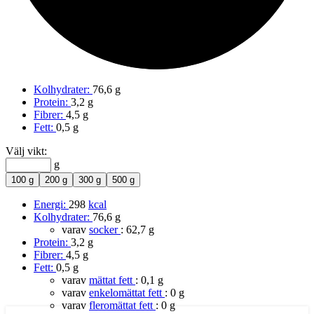
Kolhydrater:
76,6 g
Protein:
3,2 g
Fibrer:
4,5 g
Fett:
0,5 g
Välj vikt:
g
100 g
200 g
300 g
500 g
Energi:
298
kcal
Kolhydrater:
76,6 g
varav
socker
:
62,7 g
Protein:
3,2 g
Fibrer:
4,5 g
Fett:
0,5 g
varav
mättat fett
:
0,1 g
varav
enkelomättat fett
:
0 g
varav
fleromättat fett
:
0 g