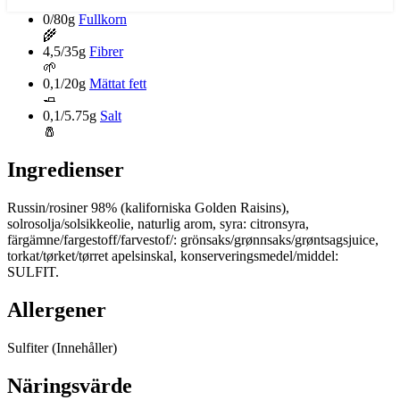
0/80g
Fullkorn
🌾
4,5/35g
Fibrer
🌱
0,1/20g
Mättat fett
🧈
0,1/5.75g
Salt
🧂
Ingredienser
Russin/rosiner 98% (kaliforniska Golden Raisins),
solrosolja/solsikkeolie, naturlig arom, syra: citronsyra,
färgämne/fargestoff/farvestof/: grönsaks/grønnsaks/grøntsagsjuice,
torkat/tørket/tørret apelsinskal, konserveringsmedel/middel:
SULFIT.
Allergener
Sulfiter
(Innehåller)
Näringsvärde