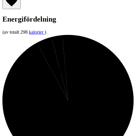
Energifördelning
(av totalt 298
kalorier
)
1%
3%
4%
Fett
Fibrer
Protein
92%
Kolhydrater