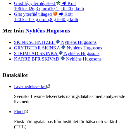
Grisfilé, ytterfilé, stekt
🥩 Kött
196
kcal
26,3
g prot
10,1
g fett
0
g kolh
Gris ytterfilé tillagad
🥩 Kött
120
kcal
17
g prot
5,8
g fett
0
g kolh
Mer från
Nyhléns Hugosons
SKINKSCHNITZEL
Nyhléns Hugosons
GRYTBITAR SKINKA
Nyhléns Hugosons
STRIMLAD SKINKA
Nyhléns Hugosons
KARRE BFR SKIVAD
Nyhléns Hugosons
Datakällor
Livsmedelsverket
Svenska Livsmedelsverkets näringsdatabas med analyserade
livsmedel.
Fineli
Finsk näringsdatabas från Institutet för hälsa och välfärd
(THL).