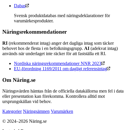
Dabas
Svensk produktdatabas med näringsdeklarationer för
varumärkesprodukter.
Näringsrekommendationer
RI
(rekommenderat intag) anger det dagliga intag som täcker
behovet hos de flesta i en befolkningsgrupp.
AI
(adekvat intag)
används när underlaget inte räcker för att fastställa ett RI.
Nordiska näringsrekommendationer NNR 2023
EU-förordning 1169/2011 om dagligt referensintag
Om Näring.se
Näringsvärden hämtas från de officiella datakällorna men fel i data
eller presentation kan förekomma. Kontrollera alltid mot
ursprungskällan vid behov.
Kategorier
Näringsämnen
Varumärken
© 2024–2026 Näring.se