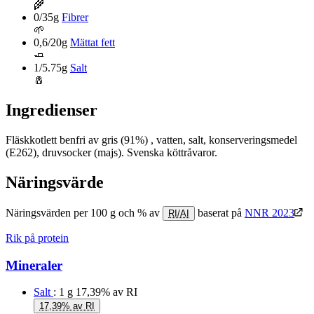
🌾
0/35g
Fibrer
🌱
0,6/20g
Mättat fett
🧈
1/5.75g
Salt
🧂
Ingredienser
Fläskkotlett benfri av gris (91%) , vatten, salt, konserveringsmedel
(E262), druvsocker (majs). Svenska köttråvaror.
Näringsvärde
Näringsvärden per 100 g och % av
baserat på
NNR 2023
RI/AI
Rik på protein
Mineraler
Salt
: 1 g
17,39% av RI
17,39% av RI