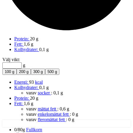
Protein:
20 g
Fett:
1,6 g
Kolhydrater:
0,1 g
Välj vikt:
g
100 g
200 g
300 g
500 g
Energi:
93
kcal
Kolhydrater:
0,1 g
varav
socker
:
0,1 g
Protein:
20 g
Fett:
1,6 g
varav
mättat fett
:
0,6 g
varav
enkelomättat fett
:
0 g
varav
fleromättat fett
:
0 g
0/80g
Fullkorn