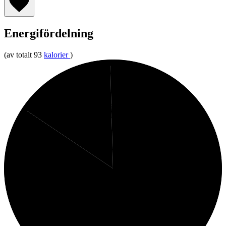
Energifördelning
(av totalt 93
kalorier
)
0%
15%
Kolhydrater
Fett
84%
Protein